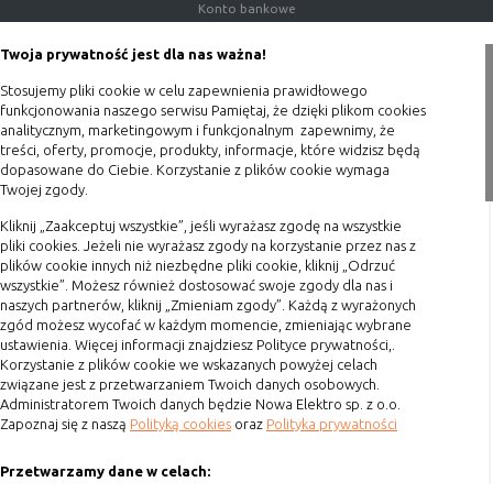
(first party
odwiedzona
Konto bankowe
cookie)
Porady
Twoja prywatność jest dla nas ważna!
Cookie
cookie umieszczone przez zewnętrzne
Polityka prywatności
zewnętrzne
podmioty, których komponenty stron
Stosujemy pliki cookie w celu zapewnienia prawidłowego
(third-party
zostały wywołane przez właściciela
Blog
funkcjonowania naszego serwisu Pamiętaj, że dzięki plikom cookies
cookie)
witryny
analitycznym, marketingowym i funkcjonalnym zapewnimy, że
Zakupy
treści, oferty, promocje, produkty, informacje, które widzisz będą
dopasowane do Ciebie. Korzystanie z plików cookie wymaga
Twojej zgody.
Formy płatności
Uwaga:
cookie mogą być wywołane przez administratora
za pomocą skryptów, komponentów, które znajdują się na
Terminy realizacji
Kliknij „Zaakceptuj wszystkie”, jeśli wyrażasz zgodę na wszystkie
serwerach partnera, umiejscowionych w innej lokalizacji –
pliki cookies. Jeżeli nie wyrażasz zgody na korzystanie przez nas z
Koszty przesyłki
plików cookie innych niż niezbędne pliki cookie, kliknij „Odrzuć
innym kraju lub nawet zupełnie innym systemie prawnym.
wszystkie”. Możesz również dostosować swoje zgody dla nas i
Dostawa
W przypadku wywołania przez administratora witryny
naszych partnerów, kliknij „Zmieniam zgody”. Każdą z wyrażonych
komponentów serwisu pochodzących spoza systemu
Reklamacje
zgód możesz wycofać w każdym momencie, zmieniając wybrane
administratora mogą obowiązywać inne standardowe
ustawienia. Więcej informacji znajdziesz Polityce prywatności,.
Zwrot towaru
zasady polityki cookies niż polityka prywatności / cookies
Korzystanie z plików cookie we wskazanych powyżej celach
Kontakt
administratora witryny.
związane jest z przetwarzaniem Twoich danych osobowych.
Administratorem Twoich danych będzie Nowa Elektro sp. z o.o.
Zapoznaj się z naszą
Polityką cookies
oraz
Polityka prywatności
Szybki kontakt
D. Ze względu na cel jakiemu służą:
Przetwarzamy dane w celach:
693 861 586
Rodzaj
Opis