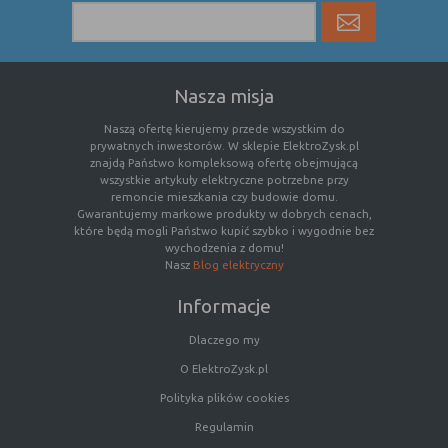
Rodzaj
Opis
Cookies
cookie umieszczone na czas korzystania z
tymczasowe
przeglądarki (sesji), zostaje wykasowane
Nasza misja
(session
po jej zamknięciu
Naszą ofertę kierujemy przede wszystkim do
cookies)
prywatnych inwestorów. W sklepie ElektroZysk.pl
Cookies
nie jest kasowane po zamknięciu
znajdą Państwo kompleksową ofertę obejmującą
wszystkie artykuły elektryczne potrzebne przy
stałe
przeglądarki i pozostaje w urządzeniu
remoncie mieszkania czy budowie domu.
(persistent
użytkownika na określony czas lub bez
Gwarantujemy markowe produkty w dobrych cenach,
cookie)
okresu ważności w zależności od ustawień
które będą mogli Państwo kupić szybko i wygodnie bez
właściciela witryny
wychodzenia z domu!
Nasz
Blog elektryczny
Informacje
C. Ze względu na pochodzenie – administratora
serwisu, który zarządza cookies:
Dlaczego my
O ElektroZysk.pl
Rodzaj
Opis
Polityka plików cookies
Cookie
cookie umieszczone bezpośrednio przez
Regulamin
własne
właściciela witryny jaka została