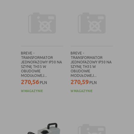
danych osobowych poszczególnych
użytkowników
E. Rodzaje cookies ze względu na ingerencję w
prywatność użytkownika:
Rodzaj
Opis
BREVE -
BREVE -
TRANSFORMATOR
TRANSFORMATOR
Nieszkodliwe
obejmuje cookies:
JEDNOFAZOWY IP30 NA
JEDNOFAZOWY IP30 NA
- niezbędne do poprawnego działania
SZYNĘ TH35 W
SZYNĘ TH35 W
OBUDOWIE
OBUDOWIE
witryny
MODUŁOWEJ...
MODUŁOWEJ...
- potrzebne do umożliwienia działania
270,56
270,59
PLN
PLN
funkcjonalności witryny, jednak ich
działanie nie ma nic wspólnego ze
W MAGAZYNIE
W MAGAZYNIE
śledzeniem użytkownika
Badające
wykorzystywane do śledzenia
użytkowników, jednak nie obejmują
informacji pozwalających zidentyfikować
danych konkretnego użytkownika