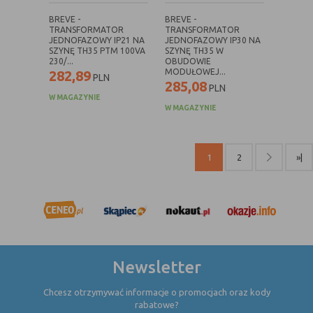
internetowej.
BREVE -
BREVE -
TRANSFORMATOR
TRANSFORMATOR
JEDNOFAZOWY IP21 NA
JEDNOFAZOWY IP30 NA
SZYNĘ TH35 PTM 100VA
SZYNĘ TH35 W
230/...
OBUDOWIE
MODUŁOWEJ...
282,89
PLN
285,08
PLN
W MAGAZYNIE
W MAGAZYNIE
1
2
»|
Newsletter
Chcesz otrzymywać informacje o promocjach oraz kody
rabatowe?