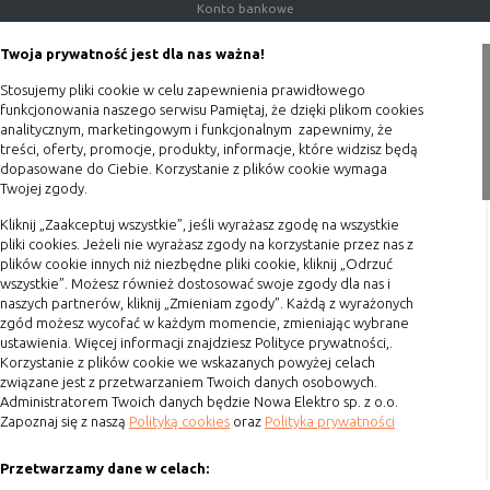
Konto bankowe
Porady
Twoja prywatność jest dla nas ważna!
Polityka prywatności
Stosujemy pliki cookie w celu zapewnienia prawidłowego
Blog
funkcjonowania naszego serwisu Pamiętaj, że dzięki plikom cookies
analitycznym, marketingowym i funkcjonalnym zapewnimy, że
Zakupy
treści, oferty, promocje, produkty, informacje, które widzisz będą
dopasowane do Ciebie. Korzystanie z plików cookie wymaga
Twojej zgody.
Formy płatności
Terminy realizacji
Kliknij „Zaakceptuj wszystkie”, jeśli wyrażasz zgodę na wszystkie
pliki cookies. Jeżeli nie wyrażasz zgody na korzystanie przez nas z
Koszty przesyłki
plików cookie innych niż niezbędne pliki cookie, kliknij „Odrzuć
wszystkie”. Możesz również dostosować swoje zgody dla nas i
Dostawa
naszych partnerów, kliknij „Zmieniam zgody”. Każdą z wyrażonych
Reklamacje
zgód możesz wycofać w każdym momencie, zmieniając wybrane
ustawienia. Więcej informacji znajdziesz Polityce prywatności,.
Zwrot towaru
Korzystanie z plików cookie we wskazanych powyżej celach
Kontakt
związane jest z przetwarzaniem Twoich danych osobowych.
Administratorem Twoich danych będzie Nowa Elektro sp. z o.o.
Zapoznaj się z naszą
Polityką cookies
oraz
Polityka prywatności
Szybki kontakt
Przetwarzamy dane w celach:
693 861 586