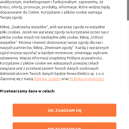
analitycznym, marketingowym i funkcjonalnym zapewnimy, że
treści, oferty, promocje, produkty, informacje, które widzisz będą
Zakupy
dopasowane do Ciebie. Korzystanie z plików cookie wymaga
Twojej zgody.
Formy płatności
Kliknij „Zaakceptuj wszystkie”, jeśli wyrażasz zgodę na wszystkie
Terminy realizacji
pliki cookies. Jeżeli nie wyrażasz zgody na korzystanie przez nas z
Koszty przesyłki
plików cookie innych niż niezbędne pliki cookie, kliknij „Odrzuć
wszystkie”. Możesz również dostosować swoje zgody dla nas i
Dostawa
naszych partnerów, kliknij „Zmieniam zgody”. Każdą z wyrażonych
Reklamacje
zgód możesz wycofać w każdym momencie, zmieniając wybrane
ustawienia. Więcej informacji znajdziesz Polityce prywatności,.
Zwrot towaru
Korzystanie z plików cookie we wskazanych powyżej celach
związane jest z przetwarzaniem Twoich danych osobowych.
Kontakt
Administratorem Twoich danych będzie Nowa Elektro sp. z o.o.
Zapoznaj się z naszą
Polityką cookies
oraz
Polityka prywatności
Szybki kontakt
Przetwarzamy dane w celach:
693 861 586
Ułatwienia korzystania z naszych stron, prezentowania indywidualnych
Godziny otwarcia: Pon.-Pt. 8-16
treści i reklam oraz ich pomiaru, tworzenia statystyk, poprawy
ZAPISZ WYBRANE
OK, ZGADZAM SIĘ
funkcjonalności strony.
sklep@elektrozysk.pl
Wykorzystujemy zautomatyzowane procesy, w tym profilowanie do analizy
Dołącz do nas
NIE ZGADZAM SIĘ
danych osobowych, aby wysyłać Ci spersonalizowane oferty i informacje
NIE ZGADZAM SIĘ