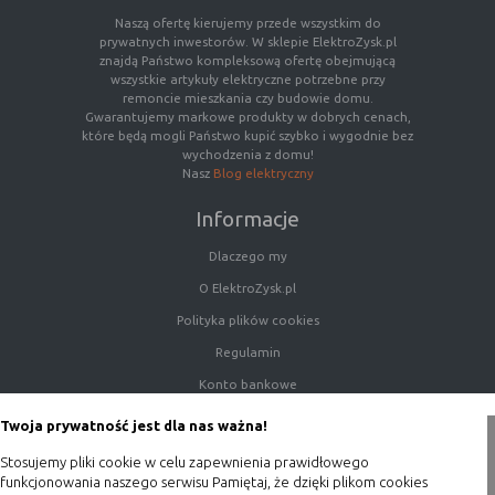
Naszą ofertę kierujemy przede wszystkim do
prywatnych inwestorów. W sklepie ElektroZysk.pl
znajdą Państwo kompleksową ofertę obejmującą
wszystkie artykuły elektryczne potrzebne przy
remoncie mieszkania czy budowie domu.
Gwarantujemy markowe produkty w dobrych cenach,
które będą mogli Państwo kupić szybko i wygodnie bez
wychodzenia z domu!
Nasz
Blog elektryczny
Informacje
Dlaczego my
O ElektroZysk.pl
Polityka plików cookies
Regulamin
Konto bankowe
Porady
Twoja prywatność jest dla nas ważna!
Polityka prywatności
Stosujemy pliki cookie w celu zapewnienia prawidłowego
Blog
funkcjonowania naszego serwisu Pamiętaj, że dzięki plikom cookies