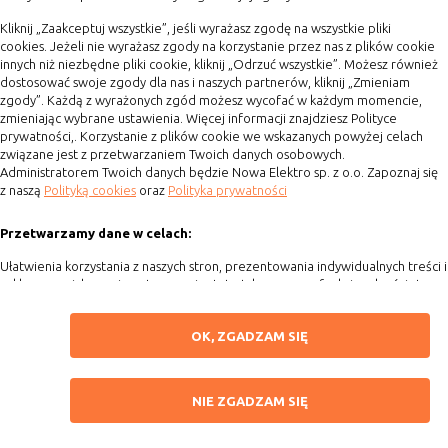
oglądalności
usługi. Zazwyczaj właściciel witryny lub fir
Dołącz do nas
badawcza zbiera anonimowo informacje i
Kliknij „Zaakceptuj wszystkie”, jeśli wyrażasz zgodę na wszystkie pliki
przetwarza dane na temat trendów bez
cookies. Jeżeli nie wyrażasz zgody na korzystanie przez nas z plików cookie
identyfikowania danych osobowych
innych niż niezbędne pliki cookie, kliknij „Odrzuć wszystkie”. Możesz również
dostosować swoje zgody dla nas i naszych partnerów, kliknij „Zmieniam
poszczególnych użytkowników
Copyright 2015 by Elektrozysk.pl. Wszelkie prawa zastrzeżone.
zgody”. Każdą z wyrażonych zgód możesz wycofać w każdym momencie,
Agencja interaktywna
[ti]
Powered by
2ClickShop
zmieniając wybrane ustawienia. Więcej informacji znajdziesz Polityce
prywatności,. Korzystanie z plików cookie we wskazanych powyżej celach
E. Rodzaje cookies ze względu na ingerencję w prywatnoś
związane jest z przetwarzaniem Twoich danych osobowych.
użytkownika:
Administratorem Twoich danych będzie Nowa Elektro sp. z o.o. Zapoznaj się
z naszą
Polityką cookies
oraz
Polityka prywatności
Rodzaj
Opis
Przetwarzamy dane w celach:
Nieszkodliwe
obejmuje cookies:
Ułatwienia korzystania z naszych stron, prezentowania indywidualnych treści i
- niezbędne do poprawnego działania witryn
reklam oraz ich pomiaru, tworzenia statystyk, poprawy funkcjonalności strony
- potrzebne do umożliwienia działania
funkcjonalności witryny, jednak ich działanie 
Wykorzystujemy zautomatyzowane procesy, w tym profilowanie do analizy d
ZAPISZ WYBRANE
ma nic wspólnego ze śledzeniem użytkowni
osobowych, aby wysyłać Ci spersonalizowane oferty i informacje marketingo
OK, ZGADZAM SIĘ
prezentować je w serwisie.
Badające
wykorzystywane do śledzenia użytkowników,
jednak nie obejmują informacji pozwalającyc
NIE ZGADZAM SIĘ
Dokonujemy ponadto analizy wyników prowadzonych działań marketingowyc
zidentyfikować danych konkretnego
NIE ZGADZAM SIĘ
podstawie Twojej aktywności na stronie za pośrednictwem plików cookies, a
użytkownika
mierzyć skuteczność i trafność działań reklamowych oraz prowadzonej polity
ZAAKCEPTUJ WSZYSTKIE
cenowej.