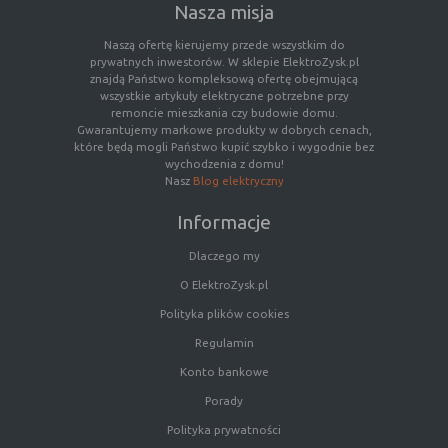
Nasza misja
nawet zupełnie innym systemie prawnym. W przypadku
wywołania przez administratora witryny komponentów serwi
Naszą ofertę kierujemy przede wszystkim do
pochodzących spoza systemu administratora mogą obowiązy
prywatnych inwestorów. W sklepie ElektroZysk.pl
inne standardowe zasady polityki cookies niż polityka prywatn
znajdą Państwo kompleksową ofertę obejmującą
/ cookies administratora witryny.
wszystkie artykuły elektryczne potrzebne przy
remoncie mieszkania czy budowie domu.
Gwarantujemy markowe produkty w dobrych cenach,
D. Ze względu na cel jakiemu służą:
które będą mogli Państwo kupić szybko i wygodnie bez
wychodzenia z domu!
Nasz
Blog elektryczny
Rodzaj
Opis
Konfiguracji
umożliwiają ustawienia funkcji i usług w
Informacje
serwisu
serwisie
Dlaczego my
Bezpieczeństwo
umożliwiają weryfikację autentyczności or
i niezawodność
optymalizację wydajności serwisu
O ElektroZysk.pl
serwisu
Polityka plików cookies
Uwierzytelnianie
umożliwiają informowanie gdy użytkownik
Regulamin
jest zalogowany, dzięki czemu witryna mo
Konto bankowe
pokazywać odpowiednie informacje i funk
Porady
Stan sesji
umożliwiają zapisywanie informacji o tym,
użytkownicy korzystają z witryny. Mogą on
Polityka prywatności
dotyczyć najczęściej odwiedzanych stron l