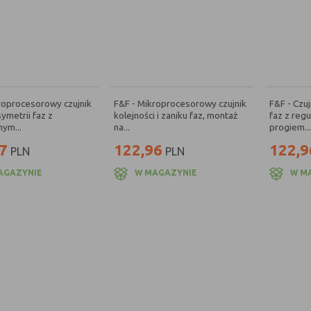
roprocesorowy czujnik
F&F - Mikroprocesorowy czujnik
F&F - Czuj
symetrii faz z
kolejności i zaniku faz, montaż
faz z reg
ym...
na...
progiem...
7
122,96
122,9
PLN
PLN
AGAZYNIE
W MAGAZYNIE
W M