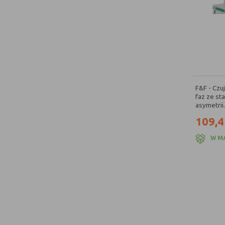
F&F - Czuj
faz ze st
asymetrii.
109,4
W M