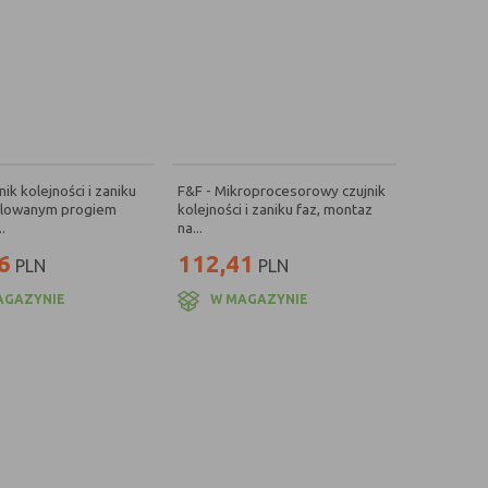
nik kolejności i zaniku
F&F - Mikroprocesorowy czujnik
ulowanym progiem
kolejności i zaniku faz, montaz
.
na...
6
112,41
PLN
PLN
AGAZYNIE
W MAGAZYNIE