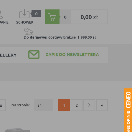
0
0,00
zł
0
ANIE
SCHOWEK
Do
darmowej
dostawy brakuje:
1 999,00
zł
ELLERY
na stronie:
24
1
2
»|