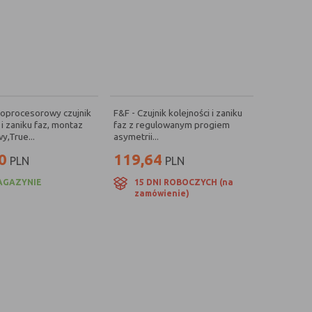
roprocesorowy czujnik
F&F - Czujnik kolejności i zaniku
 i zaniku faz, montaz
faz z regulowanym progiem
y,True...
asymetrii...
0
119,64
PLN
PLN
AGAZYNIE
15 DNI ROBOCZYCH (na
zamówienie)