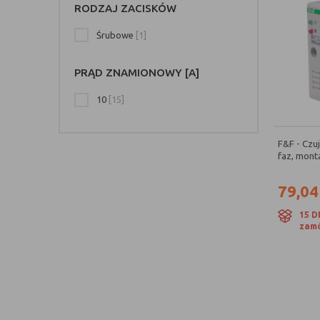
RODZAJ ZACISKÓW
Śrubowe
[1]
PRĄD ZNAMIONOWY [A]
10
[15]
F&F - Czuj
faz, mont
79,04
15 D
zamó