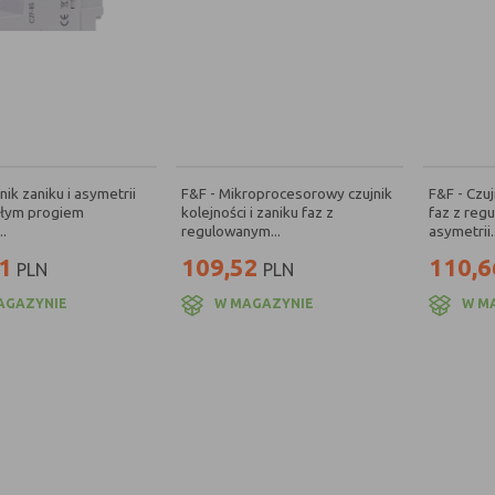
nik zaniku i asymetrii
F&F - Mikroprocesorowy czujnik
F&F - Czuj
ałym progiem
kolejności i zaniku faz z
faz z reg
..
regulowanym...
asymetrii..
1
109,52
110,6
PLN
PLN
AGAZYNIE
W MAGAZYNIE
W M