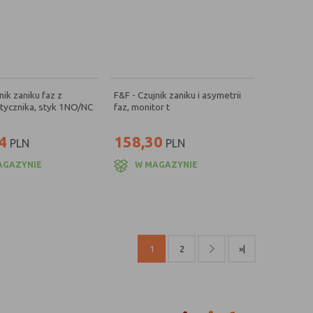
nik zaniku faz z
F&F - Czujnik zaniku i asymetrii
stycznika, styk 1NO/NC
faz, monitor t
2
4
158,30
PLN
PLN
AGAZYNIE
W MAGAZYNIE
1
2
»|