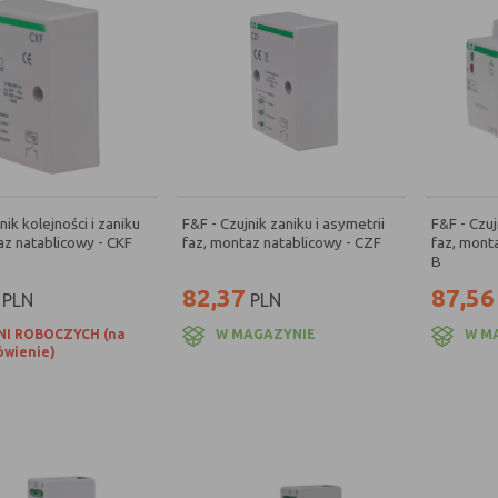
nik kolejności i zaniku
F&F - Czujnik zaniku i asymetrii
F&F - Czuj
az natablicowy - CKF
faz, montaz natablicowy - CZF
faz, monta
B
82,37
87,56
PLN
PLN
NI ROBOCZYCH (na
W MAGAZYNIE
W M
wienie)