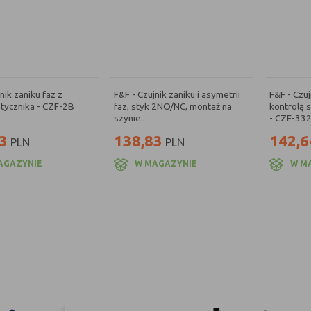
nik zaniku faz z
F&F - Czujnik zaniku i asymetrii
F&F - Czuj
stycznika - CZF-2B
faz, styk 2NO/NC, montaż na
kontrolą 
szynie...
- CZF-33
3
138,83
142,6
PLN
PLN
AGAZYNIE
W MAGAZYNIE
W M