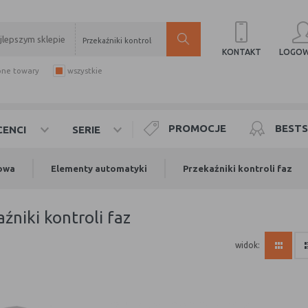
Przekaźniki kontroli faz
LOGOW
KONTAKT
pne towary
wszystkie
PROMOCJE
BESTS
ENCI
SERIE
owa
Elementy automatyki
Przekaźniki kontroli faz
aźniki kontroli faz
widok: