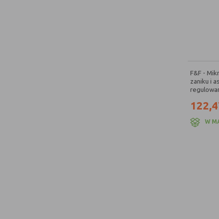
F&F - Mik
zaniku i a
regulowan
122,4
W M