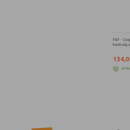
F&F - Czuj
kontrolą 
134,0
W M