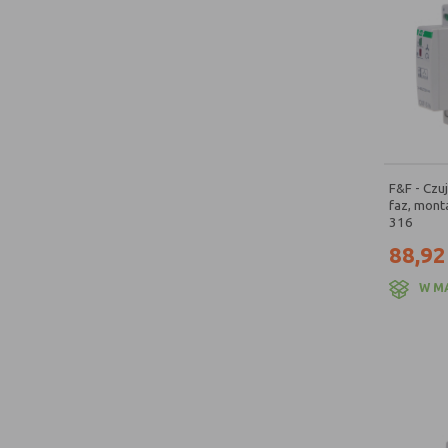
F&F - Czuj
faz, mont
316
88,92
W M