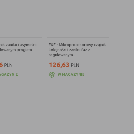
nik zaniku i asymetrii
F&F - Mikroprocesorowy czujnik
ulowanym progiem
kolejności i zaniku faz z
regulowanym...
6
126,63
PLN
PLN
AGAZYNIE
W MAGAZYNIE