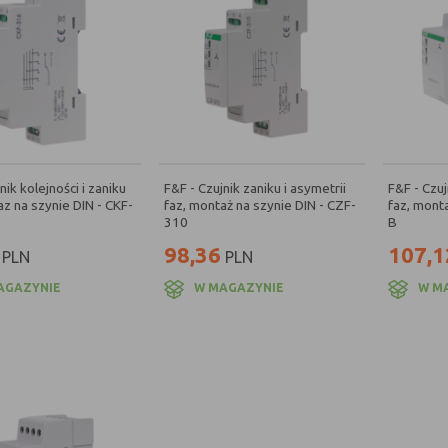
nik kolejności i zaniku
F&F - Czujnik zaniku i asymetrii
F&F - Czuj
az na szynie DIN - CKF-
faz, montaż na szynie DIN - CZF-
faz, monta
310
B
98,36
107,1
PLN
PLN
AGAZYNIE
W MAGAZYNIE
W M