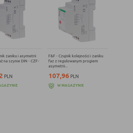
nik zaniku i asymetrii
F&F - Czujnik kolejności i zaniku
ż na szynie DIN - CZF-
faz z regulowanym progiem
asymetrii...
2
107,96
PLN
PLN
AGAZYNIE
W MAGAZYNIE