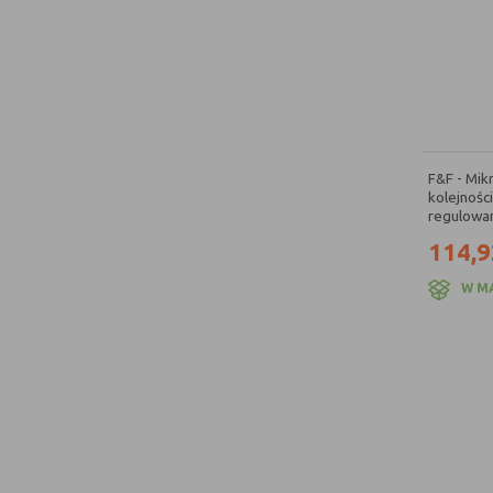
F&F - Mik
kolejności
regulowan
114,9
W M