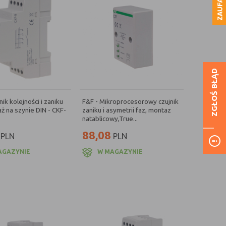
ZGŁOŚ BŁĄD
nik kolejności i zaniku
F&F - Mikroprocesorowy czujnik
ż na szynie DIN - CKF-
zaniku i asymetrii faz, montaz
natablicowy,True...
88,08
PLN
PLN
AGAZYNIE
W MAGAZYNIE