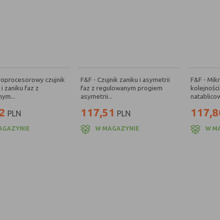
roprocesorowy czujnik
F&F - Czujnik zaniku i asymetrii
F&F - Mik
 i zaniku faz z
faz z regulowanym progiem
kolejności
ym...
asymetrii...
natablicow
2
117,51
117,8
PLN
PLN
AGAZYNIE
W MAGAZYNIE
W M