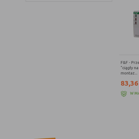
F&F - Prz
"ciągły n
montaz...
83,36
W M