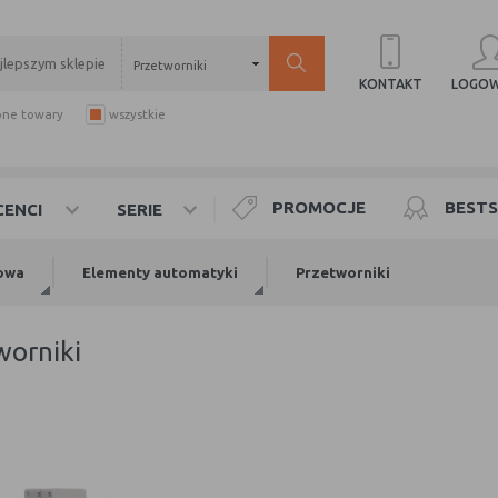
Przetworniki
LOGOW
KONTAKT
pne towary
wszystkie
PROMOCJE
BESTS
ENCI
SERIE
owa
Elementy automatyki
Przetworniki
tworniki