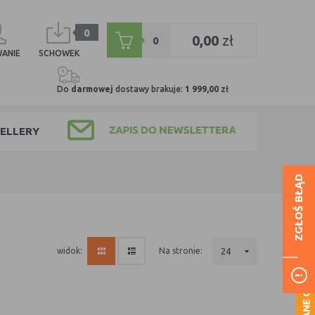
0
0,00
zł
0
ANIE
SCHOWEK
Do
darmowej
dostawy brakuje:
1 999,00
zł
ELLERY
ZGŁOŚ BŁĄD
na stronie:
24
widok: