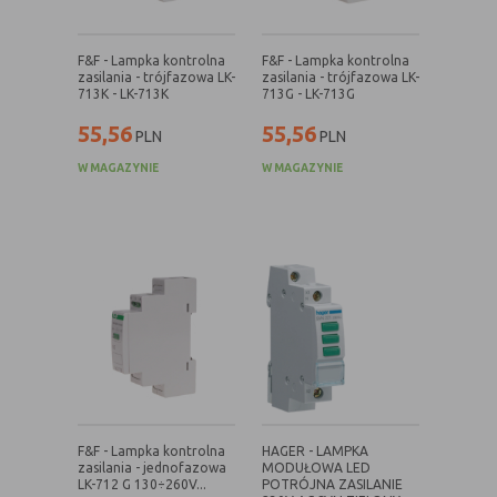
Rodzaj
Opis
F&F - Lampka kontrolna
F&F - Lampka kontrolna
Cookies
cookie umieszczone na czas korzystania z
zasilania - trójfazowa LK-
zasilania - trójfazowa LK-
713K - LK-713K
713G - LK-713G
tymczasowe
przeglądarki (sesji), zostaje wykasowane
(session
po jej zamknięciu
55,56
55,56
PLN
PLN
cookies)
W MAGAZYNIE
W MAGAZYNIE
Cookies
nie jest kasowane po zamknięciu
stałe
przeglądarki i pozostaje w urządzeniu
(persistent
użytkownika na określony czas lub bez
cookie)
okresu ważności w zależności od ustawień
właściciela witryny
C. Ze względu na pochodzenie – administratora
serwisu, który zarządza cookies:
Rodzaj
Opis
Cookie
cookie umieszczone bezpośrednio przez
F&F - Lampka kontrolna
HAGER - LAMPKA
zasilania - jednofazowa
MODUŁOWA LED
własne
właściciela witryny jaka została
LK-712 G 130÷260V...
POTRÓJNA ZASILANIE