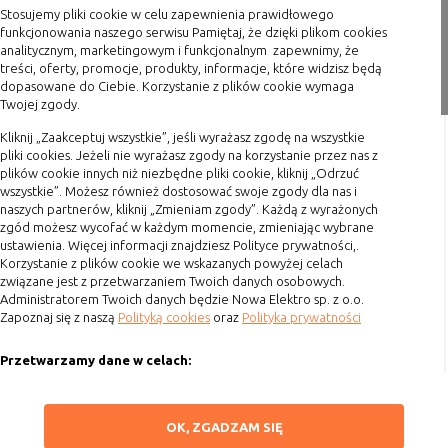
internetowej.
Stosujemy pliki cookie w celu zapewnienia prawidłowego
Blog
funkcjonowania naszego serwisu Pamiętaj, że dzięki plikom cookies
analitycznym, marketingowym i funkcjonalnym zapewnimy, że
Zakupy
treści, oferty, promocje, produkty, informacje, które widzisz będą
dopasowane do Ciebie. Korzystanie z plików cookie wymaga
Twojej zgody.
Formy płatności
Terminy realizacji
Kliknij „Zaakceptuj wszystkie”, jeśli wyrażasz zgodę na wszystkie
pliki cookies. Jeżeli nie wyrażasz zgody na korzystanie przez nas z
Koszty przesyłki
plików cookie innych niż niezbędne pliki cookie, kliknij „Odrzuć
wszystkie”. Możesz również dostosować swoje zgody dla nas i
Dostawa
naszych partnerów, kliknij „Zmieniam zgody”. Każdą z wyrażonych
Reklamacje
zgód możesz wycofać w każdym momencie, zmieniając wybrane
ustawienia. Więcej informacji znajdziesz Polityce prywatności,.
Zwrot towaru
Korzystanie z plików cookie we wskazanych powyżej celach
Kontakt
związane jest z przetwarzaniem Twoich danych osobowych.
Administratorem Twoich danych będzie Nowa Elektro sp. z o.o.
Zapoznaj się z naszą
Polityką cookies
oraz
Polityka prywatności
Szybki kontakt
Przetwarzamy dane w celach:
693 861 586
Ułatwienia korzystania z naszych stron, prezentowania indywidualnych
Godziny otwarcia: Pon.-Pt. 8-16
treści i reklam oraz ich pomiaru, tworzenia statystyk, poprawy
ZAPISZ WYBRANE
OK, ZGADZAM SIĘ
funkcjonalności strony.
sklep@elektrozysk.pl