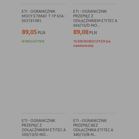
danych osobowych poszczególnych
użytkowników
ETI - OGRANICZNIK
ETI - OGRANICZNIK
MOCY ETIMAT T 1P 63A -
PRZEPIĘĆ Z
002181085
ODŁĄCZNIKIEM ETITEC A
660/10/D-NO...
89,05
89,08
E. Rodzaje cookies ze względu na ingerencję w
PLN
PLN
prywatność użytkownika:
W MAGAZYNIE
15 DNI ROBOCZYCH (na
zamówienie)
Rodzaj
Opis
Nieszkodliwe
obejmuje cookies:
- niezbędne do poprawnego działania
witryny
- potrzebne do umożliwienia działania
funkcjonalności witryny, jednak ich
działanie nie ma nic wspólnego ze
śledzeniem użytkownika
Badające
wykorzystywane do śledzenia
użytkowników, jednak nie obejmują
ETI - OGRANICZNIK
ETI - OGRANICZNIK
informacji pozwalających zidentyfikować
PRZEPIĘĆ Z
PRZEPIĘĆ BEZ
danych konkretnego użytkownika
ODŁĄCZNIKIEM ETITEC A
ODŁĄCZNIKA ETITEC A
500/10/D-NO...
440/10/B-N...