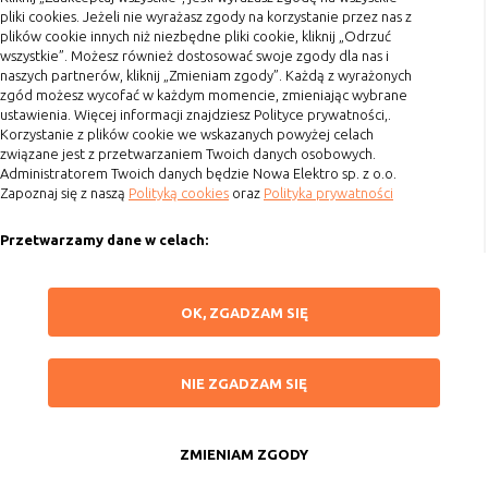
pliki cookies. Jeżeli nie wyrażasz zgody na korzystanie przez nas z
Koszty przesyłki
plików cookie innych niż niezbędne pliki cookie, kliknij „Odrzuć
wszystkie”. Możesz również dostosować swoje zgody dla nas i
Dostawa
naszych partnerów, kliknij „Zmieniam zgody”. Każdą z wyrażonych
Reklamacje
zgód możesz wycofać w każdym momencie, zmieniając wybrane
ustawienia. Więcej informacji znajdziesz Polityce prywatności,.
Zwrot towaru
Korzystanie z plików cookie we wskazanych powyżej celach
związane jest z przetwarzaniem Twoich danych osobowych.
Kontakt
Administratorem Twoich danych będzie Nowa Elektro sp. z o.o.
Zapoznaj się z naszą
Polityką cookies
oraz
Polityka prywatności
Szybki kontakt
Przetwarzamy dane w celach:
693 861 586
Ułatwienia korzystania z naszych stron, prezentowania indywidualnych
Godziny otwarcia: Pon.-Pt. 8-16
treści i reklam oraz ich pomiaru, tworzenia statystyk, poprawy
ZAPISZ WYBRANE
OK, ZGADZAM SIĘ
funkcjonalności strony.
sklep@elektrozysk.pl
Wykorzystujemy zautomatyzowane procesy, w tym profilowanie do analizy
Dołącz do nas
NIE ZGADZAM SIĘ
danych osobowych, aby wysyłać Ci spersonalizowane oferty i informacje
NIE ZGADZAM SIĘ
marketingowe lub prezentować je w serwisie.
ZAAKCEPTUJ WSZYSTKIE
Dokonujemy ponadto analizy wyników prowadzonych działań
marketingowych na podstawie Twojej aktywności na stronie za
ZMIENIAM ZGODY
Copyright 2015 by Elektrozysk.pl. Wszelkie prawa zastrzeżone.
pośrednictwem plików cookies, aby mierzyć skuteczność i trafność działań
Anuluj
Agencja interaktywna
[ti]
Powered by
2ClickShop
reklamowych oraz prowadzonej polityki cenowej.