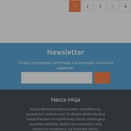
internetowej.
1
2
3
»|
Newsletter
Chcesz otrzymywać informacje o promocjach oraz kody
rabatowe?
Nasza misja
Naszą ofertę kierujemy przede wszystkim do
prywatnych inwestorów. W sklepie ElektroZysk.pl
znajdą Państwo kompleksową ofertę obejmującą
wszystkie artykuły elektryczne potrzebne przy
remoncie mieszkania czy budowie domu.