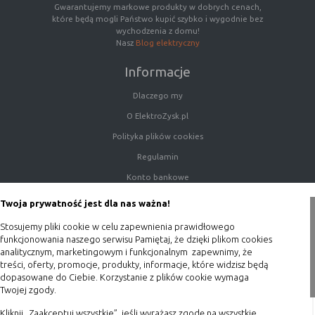
Gwarantujemy markowe produkty w dobrych cenach,
które będą mogli Państwo kupić szybko i wygodnie bez
wychodzenia z domu!
Nasz
Blog elektryczny
Informacje
Dlaczego my
O ElektroZysk.pl
Polityka plików cookies
Regulamin
Konto bankowe
Porady
Twoja prywatność jest dla nas ważna!
Polityka prywatności
Stosujemy pliki cookie w celu zapewnienia prawidłowego
Blog
funkcjonowania naszego serwisu Pamiętaj, że dzięki plikom cookies
analitycznym, marketingowym i funkcjonalnym zapewnimy, że
treści, oferty, promocje, produkty, informacje, które widzisz będą
Zakupy
dopasowane do Ciebie. Korzystanie z plików cookie wymaga
Twojej zgody.
Formy płatności
Kliknij „Zaakceptuj wszystkie”, jeśli wyrażasz zgodę na wszystkie
Terminy realizacji