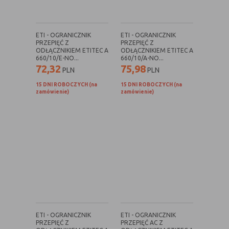
Rodzaj
Opis
ETI - OGRANICZNIK
ETI - OGRANICZNIK
Cookies
cookie umieszczone na czas korzystania z
PRZEPIĘĆ Z
PRZEPIĘĆ Z
tymczasowe
przeglądarki (sesji), zostaje wykasowane
ODŁĄCZNIKIEM ETITEC A
ODŁĄCZNIKIEM ETITEC A
(session
po jej zamknięciu
660/10/E-NO...
660/10/A-NO...
72,32
75,98
cookies)
PLN
PLN
Cookies
nie jest kasowane po zamknięciu
15 DNI ROBOCZYCH (na
15 DNI ROBOCZYCH (na
zamówienie)
zamówienie)
stałe
przeglądarki i pozostaje w urządzeniu
(persistent
użytkownika na określony czas lub bez
cookie)
okresu ważności w zależności od ustawień
właściciela witryny
C. Ze względu na pochodzenie – administratora
serwisu, który zarządza cookies:
Rodzaj
Opis
Cookie
cookie umieszczone bezpośrednio przez
ETI - OGRANICZNIK
ETI - OGRANICZNIK
własne
właściciela witryny jaka została
PRZEPIĘĆ Z
PRZEPIĘĆ AC Z