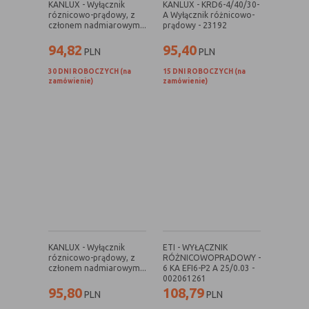
KANLUX - Wyłącznik
KANLUX - KRD6-4/40/30-
Konfiguracji
umożliwiają ustawienia funkcji i usług
róznicowo-prądowy, z
A Wyłącznik różnicowo-
serwisu
w serwisie
członem nadmiarowym...
prądowy - 23192
Bezpieczeństwo
umożliwiają weryfikację
94,82
95,40
PLN
PLN
i niezawodność
autentyczności oraz optymalizację
30 DNI ROBOCZYCH (na
15 DNI ROBOCZYCH (na
serwisu
wydajności serwisu
zamówienie)
zamówienie)
Uwierzytelnianie
umożliwiają informowanie gdy
użytkownik jest zalogowany, dzięki
czemu witryna może pokazywać
odpowiednie informacje i funkcje
Stan sesji
umożliwiają zapisywanie informacji o
tym, jak użytkownicy korzystają z
witryny. Mogą one dotyczyć najczęściej
odwiedzanych stron lub ewentualnych
komunikatów o błędach
wyświetlanych na niektórych stronach.
Pliki cookie służące do zapisywania
KANLUX - Wyłącznik
ETI - WYŁĄCZNIK
róznicowo-prądowy, z
RÓŻNICOWOPRĄDOWY -
tzw. "stanu sesji" pomagają ulepszać
członem nadmiarowym...
6 KA EFI6-P2 A 25/0.03 -
usługi i zwiększać komfort
002061261
przeglądania stron
95,80
108,79
PLN
PLN
Procesy
umożliwiają sprawne działanie samej