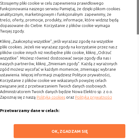
Stosujemy pliki cookie w celu zapewnienia prawidłowego
Blog
funkcjonowania naszego serwisu Pamiętaj, że dzięki plikom cookies
analitycznym, marketingowym i funkcjonalnym zapewnimy, że
treści, oferty, promocje, produkty, informacje, które widzisz będą
Zakupy
dopasowane do Ciebie. Korzystanie z plików cookie wymaga
Twojej zgody.
Formy płatności
Kliknij „Zaakceptuj wszystkie”, jeśli wyrażasz zgodę na wszystkie
Terminy realizacji
pliki cookies. Jeżeli nie wyrażasz zgody na korzystanie przez nas z
Koszty przesyłki
plików cookie innych niż niezbędne pliki cookie, kliknij „Odrzuć
wszystkie”. Możesz również dostosować swoje zgody dla nas i
Dostawa
naszych partnerów, kliknij „Zmieniam zgody”. Każdą z wyrażonych
Reklamacje
zgód możesz wycofać w każdym momencie, zmieniając wybrane
ustawienia. Więcej informacji znajdziesz Polityce prywatności,.
Zwrot towaru
Korzystanie z plików cookie we wskazanych powyżej celach
związane jest z przetwarzaniem Twoich danych osobowych.
Kontakt
Administratorem Twoich danych będzie Nowa Elektro sp. z o.o.
Zapoznaj się z naszą
Polityką cookies
oraz
Polityka prywatności
Szybki kontakt
Przetwarzamy dane w celach:
693 861 586
Ułatwienia korzystania z naszych stron, prezentowania indywidualnych
Godziny otwarcia: Pon.-Pt. 8-16
treści i reklam oraz ich pomiaru, tworzenia statystyk, poprawy
ZAPISZ WYBRANE
OK, ZGADZAM SIĘ
funkcjonalności strony.
sklep@elektrozysk.pl