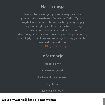
Nasza misja
Naszą ofertę kierujemy przede wszystkim do
prywatnych inwestorów. W sklepie ElektroZysk.pl
znajdą Państwo kompleksową ofertę obejmującą
wszystkie artykuły elektryczne potrzebne przy
remoncie mieszkania czy budowie domu.
Gwarantujemy markowe produkty w dobrych cenach,
które będą mogli Państwo kupić szybko i wygodnie bez
wychodzenia z domu!
Nasz
Blog elektryczny
Informacje
Dlaczego my
O ElektroZysk.pl
Polityka plików cookies
Regulamin
Konto bankowe
Porady
Twoja prywatność jest dla nas ważna!
Polityka prywatności