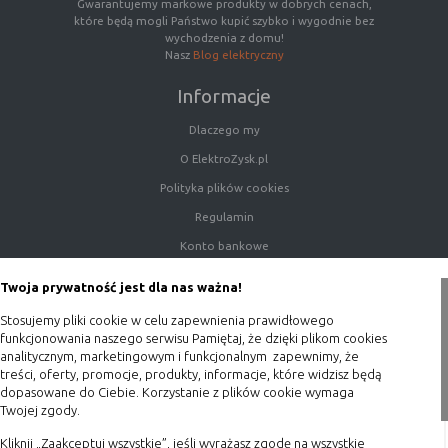
Gwarantujemy markowe produkty w dobrych cenach,
które będą mogli Państwo kupić szybko i wygodnie bez
wychodzenia z domu!
Nasz
Blog elektryczny
Informacje
Dlaczego my
O ElektroZysk.pl
Polityka plików cookies
Regulamin
Konto bankowe
Porady
Twoja prywatność jest dla nas ważna!
Polityka prywatności
Stosujemy pliki cookie w celu zapewnienia prawidłowego
Blog
funkcjonowania naszego serwisu Pamiętaj, że dzięki plikom cookies
analitycznym, marketingowym i funkcjonalnym zapewnimy, że
Zakupy
treści, oferty, promocje, produkty, informacje, które widzisz będą
dopasowane do Ciebie. Korzystanie z plików cookie wymaga
Twojej zgody.
Formy płatności
Terminy realizacji
Kliknij „Zaakceptuj wszystkie”, jeśli wyrażasz zgodę na wszystkie