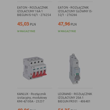
danych osobowych poszczególnych
EATON - ROZŁĄCZNIK
EATON - ROZŁĄCZNIK
użytkowników
IZOLACYJNY 16A 1
IZOLACYJNY GŁÓWNY IS-
BIEGUN IS-16/1 - 276254
32/1 - 276266
45,03
47,96
PLN
PLN
E. Rodzaje cookies ze względu na ingerencję w
prywatność użytkownika:
W MAGAZYNIE
W MAGAZYNIE
Rodzaj
Opis
Nieszkodliwe
obejmuje cookies:
- niezbędne do poprawnego działania
witryny
- potrzebne do umożliwienia działania
funkcjonalności witryny, jednak ich
działanie nie ma nic wspólnego ze
śledzeniem użytkownika
Badające
wykorzystywane do śledzenia
użytkowników, jednak nie obejmują
KANLUX - Rozłącznik
LEGRAND - ROZŁĄCZNIK
informacji pozwalających zidentyfikować
izolacyjny, modułowy
IZOLACYJNY 20A 1
KMI-4/100A - 23237
BIEGUN FR301 - 406401
danych konkretnego użytkownika