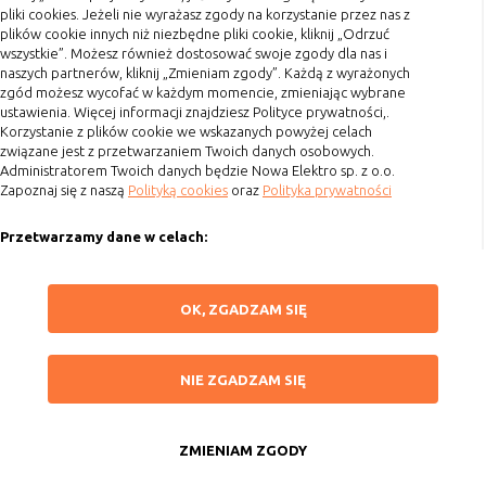
pliki cookies. Jeżeli nie wyrażasz zgody na korzystanie przez nas z
Koszty przesyłki
plików cookie innych niż niezbędne pliki cookie, kliknij „Odrzuć
wszystkie”. Możesz również dostosować swoje zgody dla nas i
Dostawa
naszych partnerów, kliknij „Zmieniam zgody”. Każdą z wyrażonych
Reklamacje
zgód możesz wycofać w każdym momencie, zmieniając wybrane
ustawienia. Więcej informacji znajdziesz Polityce prywatności,.
Zwrot towaru
Korzystanie z plików cookie we wskazanych powyżej celach
Kontakt
związane jest z przetwarzaniem Twoich danych osobowych.
Administratorem Twoich danych będzie Nowa Elektro sp. z o.o.
Zapoznaj się z naszą
Polityką cookies
oraz
Polityka prywatności
Szybki kontakt
Przetwarzamy dane w celach:
693 861 586
Ułatwienia korzystania z naszych stron, prezentowania indywidualnych
Godziny otwarcia: Pon.-Pt. 8-16
treści i reklam oraz ich pomiaru, tworzenia statystyk, poprawy
ZAPISZ WYBRANE
OK, ZGADZAM SIĘ
funkcjonalności strony.
sklep@elektrozysk.pl
Wykorzystujemy zautomatyzowane procesy, w tym profilowanie do analizy
Dołącz do nas
NIE ZGADZAM SIĘ
danych osobowych, aby wysyłać Ci spersonalizowane oferty i informacje
NIE ZGADZAM SIĘ
marketingowe lub prezentować je w serwisie.
ZAAKCEPTUJ WSZYSTKIE
Dokonujemy ponadto analizy wyników prowadzonych działań
marketingowych na podstawie Twojej aktywności na stronie za
ZMIENIAM ZGODY
Copyright 2015 by Elektrozysk.pl. Wszelkie prawa zastrzeżone.
pośrednictwem plików cookies, aby mierzyć skuteczność i trafność działań
Anuluj
Agencja interaktywna
[ti]
Powered by
2ClickShop
reklamowych oraz prowadzonej polityki cenowej.