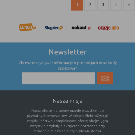
internetowej.
1
2
3
»|
Newsletter
Chcesz otrzymywać informacje o promocjach oraz kody
rabatowe?
Nasza misja
Naszą ofertę kierujemy przede wszystkim do
prywatnych inwestorów. W sklepie ElektroZysk.pl
znajdą Państwo kompleksową ofertę obejmującą
wszystkie artykuły elektryczne potrzebne przy
remoncie mieszkania czy budowie domu.