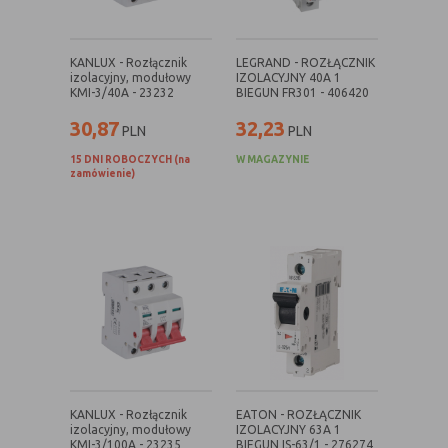
Rodzaj
Opis
KANLUX - Rozłącznik
LEGRAND - ROZŁĄCZNIK
Cookies
cookie umieszczone na czas korzystania z
izolacyjny, modułowy
IZOLACYJNY 40A 1
tymczasowe
przeglądarki (sesji), zostaje wykasowane
KMI-3/40A - 23232
BIEGUN FR301 - 406420
(session
po jej zamknięciu
30,87
32,23
PLN
PLN
cookies)
15 DNI ROBOCZYCH (na
W MAGAZYNIE
Cookies
nie jest kasowane po zamknięciu
zamówienie)
stałe
przeglądarki i pozostaje w urządzeniu
(persistent
użytkownika na określony czas lub bez
cookie)
okresu ważności w zależności od ustawień
właściciela witryny
C. Ze względu na pochodzenie – administratora
serwisu, który zarządza cookies:
Rodzaj
Opis
Cookie
cookie umieszczone bezpośrednio przez
KANLUX - Rozłącznik
EATON - ROZŁĄCZNIK
własne
właściciela witryny jaka została
izolacyjny, modułowy
IZOLACYJNY 63A 1
KMI-3/100A - 23235
BIEGUN IS-63/1 - 276274