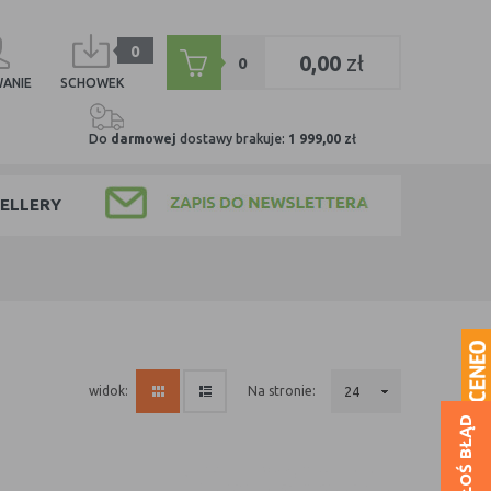
0
0,00
zł
0
ANIE
SCHOWEK
Do
darmowej
dostawy brakuje:
1 999,00
zł
ELLERY
na stronie:
24
widok:
ZGŁOŚ BŁĄD