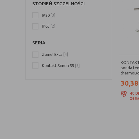
STOPIEŃ SZCZELNOŚCI
IP20
[3]
IP65
[2]
SERIA
Zamel Exta
[4]
KONTAKT 
Kontakt Simon 55
[3]
sonda te
thermoBox
30,38
40 D
zamó