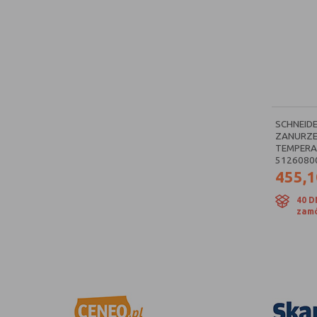
SCHNEIDE
ZANURZE
TEMPERAT
5126080
455,1
40 D
zamó