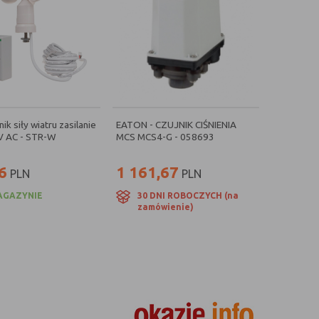
nik siły wiatru zasilanie
EATON - CZUJNIK CIŚNIENIA
 AC - STR-W
MCS MCS4-G - 058693
6
1 161,67
PLN
PLN
AGAZYNIE
30 DNI ROBOCZYCH (na
zamówienie)