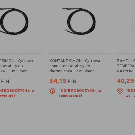
SIMON - Cyfrowa
KONTAKT SIMON - Cyfrowa
ZAMEL - 
mperatury do
sonda temperatury do
TEMPERA
a – 1 m Simon...
thermoBoxa – 2 m Simon...
NATYNKO
34,19
40,29
PLN
PLN
NI ROBOCZYCH (na
40 DNI ROBOCZYCH (na
15 D
wienie)
zamówienie)
zamó