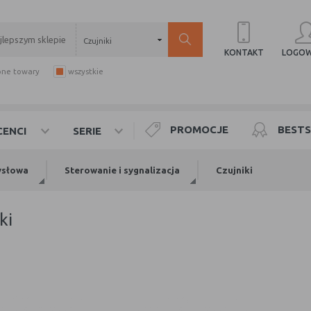
Czujniki
LOGOW
KONTAKT
pne towary
wszystkie
PROMOCJE
BESTS
ENCI
SERIE
ysłowa
Sterowanie i sygnalizacja
Czujniki
iki