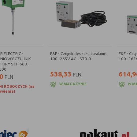
R ELECTRIC -
F&F - Czujnik deszczu zasilanie
F&F - Czuj
NIOWY CZUJNIK
100÷265V AC - STR-R
100÷265V
URY STP 660. -
000
538,33
614,9
PLN
0
PLN
W MAGAZYNIE
W M
NI ROBOCZYCH (na
wienie)