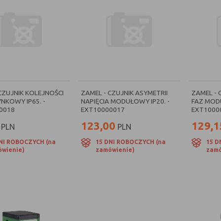
CZUJNIK KOLEJNOŚCI
ZAMEL - CZUJNIK ASYMETRII
ZAMEL - 
NKOWY IP65. -
NAPIĘCIA MODUŁOWY IP20. -
FAZ MODU
0018
EXT10000017
EXT1000
123,00
129,1
PLN
PLN
NI ROBOCZYCH (na
15 DNI ROBOCZYCH (na
15 D
wienie)
zamówienie)
zamó