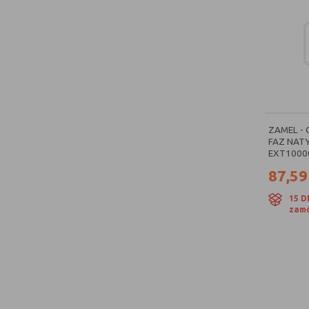
ZAMEL - 
FAZ NATY
EXT1000
87,59
15 D
zamó