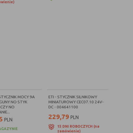
wienie)
STYCZNIK MOCY 9A
ETI - STYCZNIK SILNIKOWY
EGUNY NO STYK
MINIATUROWY CEC07.10 24V-
CZY NO
DC - 004641100
IE...
229,79
PLN
5
PLN
15 DNI ROBOCZYCH (na
AGAZYNIE
zamówienie)