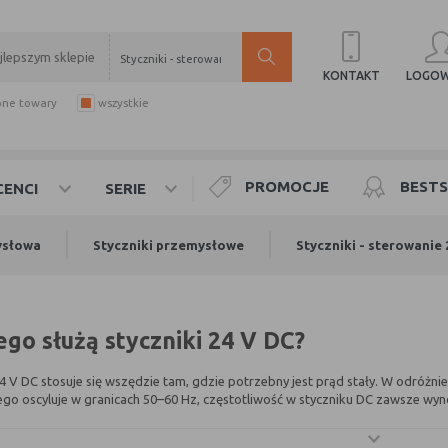
Styczniki - sterowanie 24V DC
LOGOW
KONTAKT
pne towary
wszystkie
PROMOCJE
BESTS
ENCI
SERIE
ysłowa
Styczniki przemysłowe
Styczniki - sterowanie
ego służą styczniki 24 V DC?
4 V DC stosuje się wszędzie tam, gdzie potrzebny jest prąd stały. W odróżni
go oscyluje w granicach 50–60 Hz, częstotliwość w styczniku DC zawsze wy
tak, ponieważ napięcie prądu stałego nie wymaga fazy, ani neutralności, dzi