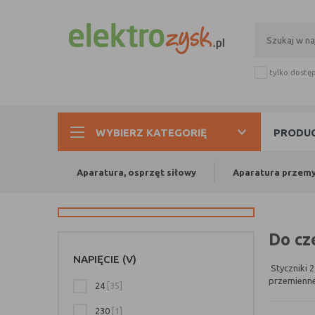
tylko dostę
WYBIERZ KATEGORIĘ
PRODUC
Aparatura, osprzęt siłowy
Aparatura przem
Do cz
NAPIĘCIE (V)
Styczniki 2
przemienne
24
[35]
Dzieje się 
230
[1]