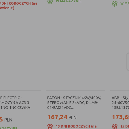
W MAGAZYNIE
8 DNI ROBOCZYCH (na
W M
wienie)
R ELECTRIC -
EATON - STYCZNIK 4KW/400V,
ABB - Sty
 MOCY 9A AC3 3
STEROWANIE 24VDC, DILM9-
24-60V50
1NO 1NC CEWKA
01-EA(24VDC...
1SBL137
167,24
173,6
PLN
5
PLN
15 DNI ROBOCZYCH (na
15 D
AGAZYNIE