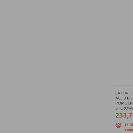
EATON -
AC3 3 BI
POMOCNI
STEROWAN
233,7
15 D
zamó