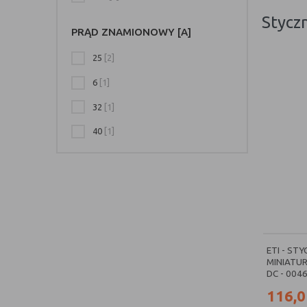
styczniku 
(podczas z
stycz
wspomniane
PRĄD ZNAMIONOWY [A]
25
[2]
Styczni
6
[1]
Jego budow
stycznik DC
32
[1]
zworę
40
[1]
spręż
cewkę
rdzeń
styk 
styk s
styki
ETI - ST
styk 
MINIATU
styk 
DC - 004
obwód
116,0
Stycznik z