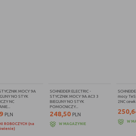
 STYCZNIK MOCY 9A
SCHNEIDER ELECTRIC -
SCHNEIDER
EGUNY NO STYK
STYCZNIK MOCY 9A AC3 3
mocy TeS
CZY NC
BIEGUNY NO STYK
2NC cewka
IE...
POMOCNICZY...
250,6
9
248,50
PLN
PLN
W M
NI ROBOCZYCH (na
W MAGAZYNIE
wienie)