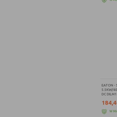
EATON -
5.5KW/4
DC DILM12
184,4
W M