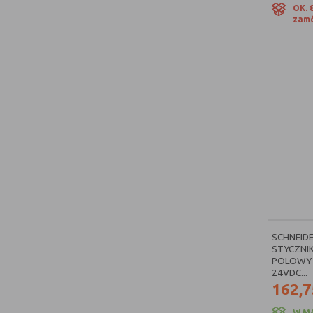
OK. 
zamó
SCHNEIDE
STYCZNIK
POLOWY 
24VDC...
162,7
W M