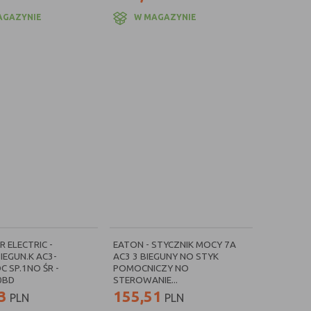
najdują się styki).
AGAZYNIE
W MAGAZYNIE
ch jak:
Eti
,
Eaton
,
Schneider Electric
oraz
Abb
. Wszystkie
ństwu towar najwyższej jakości, spełniający ogólnoświatowe
jwyższym napięciu. W razie wątpliwości zachęcamy do kontaktu
R ELECTRIC -
EATON - STYCZNIK MOCY 7A
IEGUN.K AC3-
AC3 3 BIEGUNY NO STYK
C SP.1NO ŚR -
POMOCNICZY NO
0BD
STEROWANIE...
3
155,51
PLN
PLN