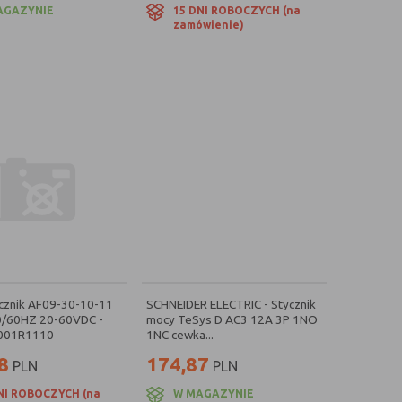
AGAZYNIE
15 DNI ROBOCZYCH (na
zamówienie)
cznik AF09-30-10-11
SCHNEIDER ELECTRIC - Stycznik
/60HZ 20-60VDC -
mocy TeSys D AC3 12A 3P 1NO
001R1110
1NC cewka...
8
174,87
PLN
PLN
NI ROBOCZYCH (na
W MAGAZYNIE