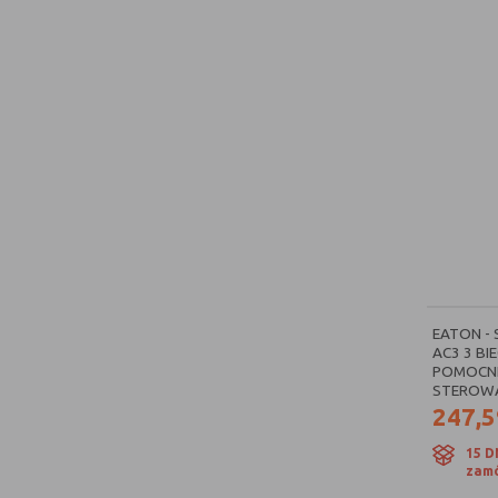
EATON -
AC3 3 BI
POMOCNI
STEROWAN
247,5
15 D
zamó