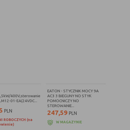
EATON - STYCZNIK MOCY 9A
5,5kW/400V,sterowanie
AC3 3 BIEGUNY NO STYK
LM12-01-EA(24VDC...
POMOCNICZY NO
STEROWANIE...
5
PLN
247,59
PLN
NI ROBOCZYCH (na
W MAGAZYNIE
wienie)