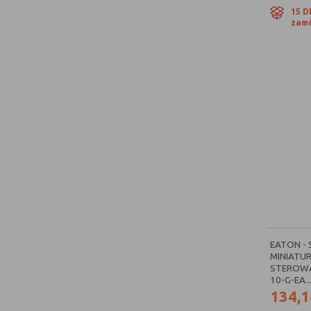
rdzeń. Poko
15 D
zamó
Styczni
W naszym s
produkty p
normy. Pro
– nasz wyk
EATON -
MINIATU
STEROWA
10-G-EA..
134,1