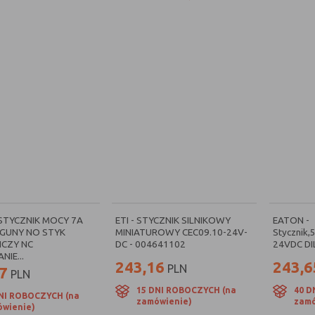
 STYCZNIK MOCY 7A
ETI - STYCZNIK SILNIKOWY
EATON -
EGUNY NO STYK
MINIATUROWY CEC09.10-24V-
Stycznik,
CZY NC
DC - 004641102
24VDC DI
IE...
243,16
243,6
PLN
7
PLN
15 DNI ROBOCZYCH (na
40 D
NI ROBOCZYCH (na
zamówienie)
zamó
wienie)