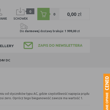
0
0,00
zł
0
ANIE
SCHOWEK
Do
darmowej
dostawy brakuje:
1 999,00
zł
ELLERY
 24V DC
eniu od styczników typu AC, gdzie częstotliwość napięcia prądu
nosi zero. Oprócz tego biegunowość zawsze ma wartość 1.
ęki czemu takie napięcia można w łatwy sposób zwiększyć. W