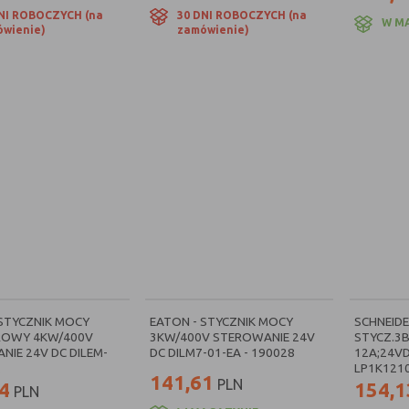
nując następnie opór sprężyn, powoduje przyciągnięcie zwory (tej, na której z
NI ROBOCZYCH (na
30 DNI ROBOCZYCH (na
W M
wienie)
zamówienie)
ki 24 V – certyfikowani producenci
klepie internetowym znajdują się produkty renomowanych producentów, taki
osiadają certyfikaty bezpieczeństwa, a my mamy pewność, że dostarczamy pa
dukty wykonane są z najwyższej jakości materiałów, odpornych na prąd o na
walifikowany personel doradzi wybór odpowiedniego urządzenia!
 STYCZNIK MOCY
EATON - STYCZNIK MOCY
SCHNEIDE
ROWY 4KW/400V
3KW/400V STEROWANIE 24V
STYCZ.3B
NIE 24V DC DILEM-
DC DILM7-01-EA - 190028
12A;24VD
.
LP1K121
141,61
PLN
4
154,1
PLN