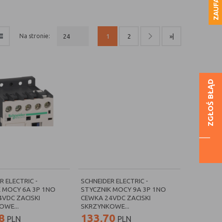
która odpowiada za redukcję przepływającego przez nią prądu
je się miedziany zwój, który eliminuje wcześniej
na stronie:
24
1
2
»|
go wyżej miedzianego zwoju, w który zaopatrzony jest
ZGŁOŚ BŁĄD
R ELECTRIC -
SCHNEIDER ELECTRIC -
 MOCY 6A 3P 1NO
STYCZNIK MOCY 9A 3P 1NO
VDC ZACISKI
CEWKA 24VDC ZACISKI
WE...
SKRZYNKOWE...
8
133,70
PLN
PLN
 zaindukowane pole magnetyczne, które jest wzmocnione przez