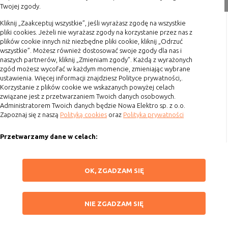
Twojej zgody.
nie powinna uniemożliwić zupełnego
Formy płatności
krzystania z niej,
Terminy realizacji
Kliknij „Zaakceptuj wszystkie”, jeśli wyrażasz zgodę na wszystkie
- służą bardzo ważnym funkcjonalnościom
pliki cookies. Jeżeli nie wyrażasz zgody na korzystanie przez nas z
Koszty przesyłki
serwisu, ich zablokowanie spowoduje, że
plików cookie innych niż niezbędne pliki cookie, kliknij „Odrzuć
wybrane funkcje nie będą działać
wszystkie”. Możesz również dostosować swoje zgody dla nas i
Dostawa
naszych partnerów, kliknij „Zmieniam zgody”. Każdą z wyrażonych
prawidłowo.
Reklamacje
zgód możesz wycofać w każdym momencie, zmieniając wybrane
Biznesowe
Umożliwiają realizację modelu
ustawienia. Więcej informacji znajdziesz Polityce prywatności,.
Zwrot towaru
biznesowego w oparciu o który
Korzystanie z plików cookie we wskazanych powyżej celach
Kontakt
udostępniona jest witryna, ich
związane jest z przetwarzaniem Twoich danych osobowych.
Administratorem Twoich danych będzie Nowa Elektro sp. z o.o.
zablokowanie nie spowoduje
Zapoznaj się z naszą
Polityką cookies
oraz
Polityka prywatności
Szybki kontakt
niedostępności całości funkcjonalności
serwisu, ale może obniżyć poziom
Przetwarzamy dane w celach:
693 861 586
świadczenia usługi ze względu na brak
możliwości realizacji przez właściciela
Ułatwienia korzystania z naszych stron, prezentowania indywidualnych
Godziny otwarcia: Pon.-Pt. 8-16
witryny przychodów subsydiujących
treści i reklam oraz ich pomiaru, tworzenia statystyk, poprawy
ZAPISZ WYBRANE
OK, ZGADZAM SIĘ
działanie serwisu. Do tej kategorii należą
funkcjonalności strony.
sklep@elektrozysk.pl
np. cookies reklamowe.
Wykorzystujemy zautomatyzowane procesy, w tym profilowanie do analizy
Dołącz do nas
NIE ZGADZAM SIĘ
danych osobowych, aby wysyłać Ci spersonalizowane oferty i informacje
NIE ZGADZAM SIĘ
marketingowe lub prezentować je w serwisie.
B. Ze względu na czas przez jaki cookie będzie
ZAAKCEPTUJ WSZYSTKIE
Dokonujemy ponadto analizy wyników prowadzonych działań
umieszczone w urządzeniu końcowym użytkownika: