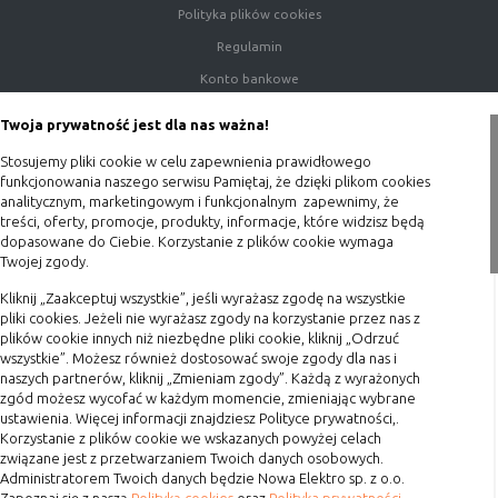
Polityka plików cookies
Czy pliki „cookies” zawierają dane osobowe
Regulamin
Dane osobowe gromadzone przy użyciu plików „cookies”
Konto bankowe
mogą być zbierane wyłącznie w celu wykonywania
określonych funkcji na rzecz użytkownika. Takie dane są
Porady
Twoja prywatność jest dla nas ważna!
zaszyfrowane w sposób uniemożliwiający dostęp do nich
Polityka prywatności
osobom nieuprawnionym.
Stosujemy pliki cookie w celu zapewnienia prawidłowego
Blog
funkcjonowania naszego serwisu Pamiętaj, że dzięki plikom cookies
Usuwanie plików „cookies”
analitycznym, marketingowym i funkcjonalnym zapewnimy, że
Zakupy
treści, oferty, promocje, produkty, informacje, które widzisz będą
Standardowo oprogramowanie służące do przeglądania
dopasowane do Ciebie. Korzystanie z plików cookie wymaga
stron internetowych domyślnie dopuszcza umieszczanie
Twojej zgody.
Formy płatności
plików „cookies” na urządzeniu końcowym. Ustawienia te
mogą zostać zmienione w taki sposób, aby blokować
Terminy realizacji
Kliknij „Zaakceptuj wszystkie”, jeśli wyrażasz zgodę na wszystkie
automatyczną obsługę plików „cookies” w ustawieniach
pliki cookies. Jeżeli nie wyrażasz zgody na korzystanie przez nas z
Koszty przesyłki
plików cookie innych niż niezbędne pliki cookie, kliknij „Odrzuć
przeglądarki internetowej bądź informować o ich
wszystkie”. Możesz również dostosować swoje zgody dla nas i
Dostawa
każdorazowym przesłaniu na urządzenie użytkownika.
naszych partnerów, kliknij „Zmieniam zgody”. Każdą z wyrażonych
Szczegółowe informacje o możliwości i sposobach obsługi
Reklamacje
zgód możesz wycofać w każdym momencie, zmieniając wybrane
plików „cookies” dostępne są w ustawieniach
ustawienia. Więcej informacji znajdziesz Polityce prywatności,.
Zwrot towaru
oprogramowania (przeglądarki internetowej).
Korzystanie z plików cookie we wskazanych powyżej celach
Ograniczenie stosowania plików „cookies”, może wpłynąć
Kontakt
związane jest z przetwarzaniem Twoich danych osobowych.
Administratorem Twoich danych będzie Nowa Elektro sp. z o.o.
na niektóre funkcjonalności dostępne na stronie