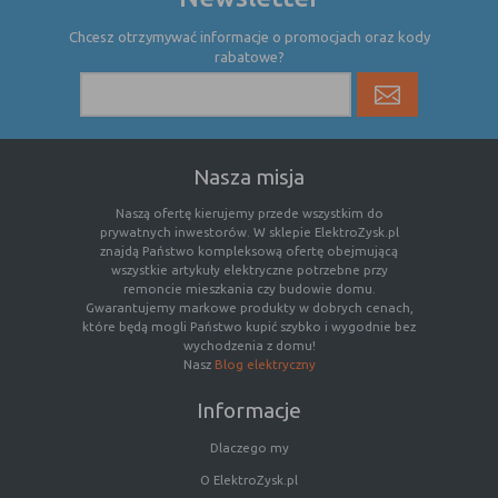
danych osobowych poszczególnych
Chcesz otrzymywać informacje o promocjach oraz kody
użytkowników
rabatowe?
E. Rodzaje cookies ze względu na ingerencję w
prywatność użytkownika:
Nasza misja
Rodzaj
Opis
Naszą ofertę kierujemy przede wszystkim do
Nieszkodliwe
obejmuje cookies:
prywatnych inwestorów. W sklepie ElektroZysk.pl
- niezbędne do poprawnego działania
znajdą Państwo kompleksową ofertę obejmującą
witryny
wszystkie artykuły elektryczne potrzebne przy
- potrzebne do umożliwienia działania
remoncie mieszkania czy budowie domu.
Gwarantujemy markowe produkty w dobrych cenach,
funkcjonalności witryny, jednak ich
które będą mogli Państwo kupić szybko i wygodnie bez
działanie nie ma nic wspólnego ze
wychodzenia z domu!
śledzeniem użytkownika
Nasz
Blog elektryczny
Badające
wykorzystywane do śledzenia
Informacje
użytkowników, jednak nie obejmują
informacji pozwalających zidentyfikować
Dlaczego my
danych konkretnego użytkownika
O ElektroZysk.pl