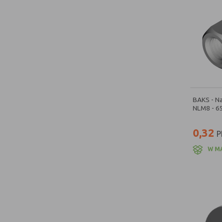
BAKS - Na
NLM8 - 6
0,32
P
W M