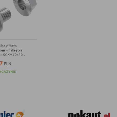
uba z łbem
ym + nakrętka
a SGKM10x20...
7
PLN
AGAZYNIE