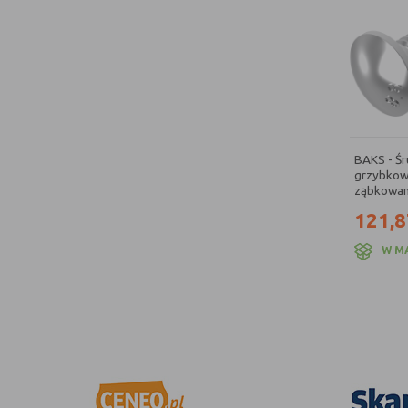
BAKS - Śr
grzybkow
ząbkowan
121,8
W M