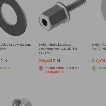
odkładka powiększona
BAKS - Śruba kotwiąca
BAKS - P
0944
szybkiego montażu SKTM8 -
PW10 - 6
650870
26,58
27,79
PLN
PLN
AGAZYNIE
15 DNI ROBOCZYCH (na
W M
zamówienie)