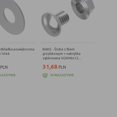
odkładka powiększona
BAKS - Śruba z łbem
51044
grzybkowym + nakrętka
ząbkowana SGKM6x12...
31,68
PLN
PLN
AGAZYNIE
W MAGAZYNIE