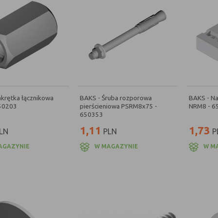
krętka łącznikowa
BAKS - Śruba rozporowa
BAKS - N
50203
pierścieniowa PSRM8x75 -
NRM8 - 6
650353
1,11
1,73
LN
PLN
P
AGAZYNIE
W MAGAZYNIE
W M