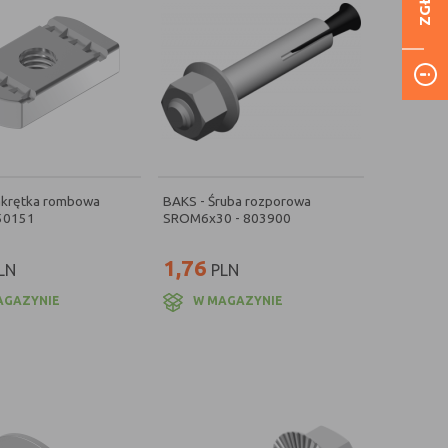
akrętka rombowa
BAKS - Śruba rozporowa
50151
SROM6x30 - 803900
1,76
LN
PLN
AGAZYNIE
W MAGAZYNIE