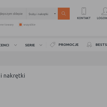
Śruby i nakrętki
LOGOW
KONTAKT
pne towary
wszystkie
PROMOCJE
BESTS
ENCI
SERIE
 i nakrętki