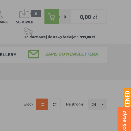
0
0,00
zł
0
ANIE
SCHOWEK
Do
darmowej
dostawy brakuje:
1 999,00
zł
ELLERY
na stronie:
24
widok:
ZGŁOŚ BŁĄD