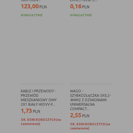
123,00
0,16
PLN
PLN
W MAGAZYNIE
W MAGAZYNIE
KABLE I PRZEWODY -
WAGO -
PRZEWÓD
SZYBKOZŁĄCZKA 5X0,2-
MIESZKANIOWY OMY
4MM2 Z DZWIGNIAMI
2X1 BIAŁY H03VV-F...
UNIWERSALNA
COMPACT...
1,73
PLN
2,55
PLN
OK. 8 DNI ROBOCZYCH (na
zamówienie)
OK. 8 DNI ROBOCZYCH (na
zamówienie)