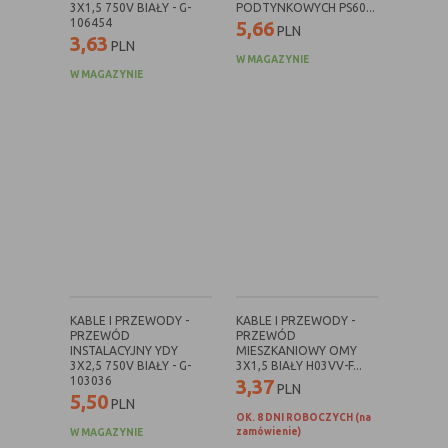
3X1,5 750V BIAŁY - G-
PODTYNKOWYCH PS60...
witryny oraz dostępnych na niej funkcji
106454
5,66
PLN
3,63
PLN
Reklamy
umożliwiają wyświetlanie reklam,
W MAGAZYNIE
które są bardziej interesujące dla
W MAGAZYNIE
użytkowników, a jednocześnie
bardziej wartościowe dla wydawców i
reklamodawców, personalizować
reklamy, mogą być używane również
do wyświetlania reklam poza stronami
witryny (domeny)
Lokalizacja
umożliwiają dostosowanie
wyświetlanych informacji do
lokalizacji użytkownika
Analizy i
umożliwiają właścicielom witryn lepiej
badania,
zrozumieć preferencje ich
KABLE I PRZEWODY -
KABLE I PRZEWODY -
PRZEWÓD
PRZEWÓD
audyt
użytkowników i poprzez analizę
INSTALACYJNY YDY
MIESZKANIOWY OMY
oglądalności
ulepszać i rozwijać produkty i usługi.
3X2,5 750V BIAŁY - G-
3X1,5 BIAŁY H03VV-F...
Zazwyczaj właściciel witryny lub firma
103036
3,37
PLN
5,50
badawcza zbiera anonimowo
PLN
OK. 8 DNI ROBOCZYCH (na
informacje i przetwarza dane na
zamówienie)
W MAGAZYNIE
temat trendów bez identyfikowania