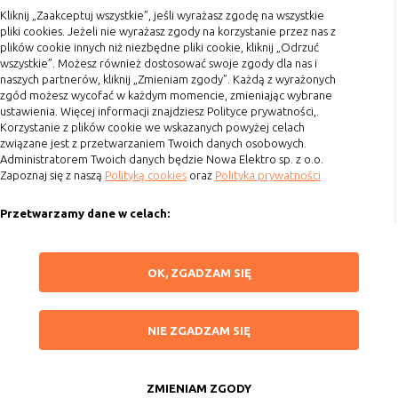
Kliknij „Zaakceptuj wszystkie”, jeśli wyrażasz zgodę na wszystkie
Terminy realizacji
pliki cookies. Jeżeli nie wyrażasz zgody na korzystanie przez nas z
Koszty przesyłki
plików cookie innych niż niezbędne pliki cookie, kliknij „Odrzuć
wszystkie”. Możesz również dostosować swoje zgody dla nas i
Dostawa
naszych partnerów, kliknij „Zmieniam zgody”. Każdą z wyrażonych
Reklamacje
zgód możesz wycofać w każdym momencie, zmieniając wybrane
ustawienia. Więcej informacji znajdziesz Polityce prywatności,.
Zwrot towaru
Korzystanie z plików cookie we wskazanych powyżej celach
związane jest z przetwarzaniem Twoich danych osobowych.
Kontakt
Administratorem Twoich danych będzie Nowa Elektro sp. z o.o.
Zapoznaj się z naszą
Polityką cookies
oraz
Polityka prywatności
Szybki kontakt
Przetwarzamy dane w celach:
693 861 586
Ułatwienia korzystania z naszych stron, prezentowania indywidualnych
Godziny otwarcia: Pon.-Pt. 8-16
treści i reklam oraz ich pomiaru, tworzenia statystyk, poprawy
ZAPISZ WYBRANE
OK, ZGADZAM SIĘ
funkcjonalności strony.
sklep@elektrozysk.pl
Wykorzystujemy zautomatyzowane procesy, w tym profilowanie do analizy
Dołącz do nas
NIE ZGADZAM SIĘ
danych osobowych, aby wysyłać Ci spersonalizowane oferty i informacje
NIE ZGADZAM SIĘ
marketingowe lub prezentować je w serwisie.
ZAAKCEPTUJ WSZYSTKIE
Dokonujemy ponadto analizy wyników prowadzonych działań
marketingowych na podstawie Twojej aktywności na stronie za
ZMIENIAM ZGODY
Copyright 2015 by Elektrozysk.pl. Wszelkie prawa zastrzeżone.
pośrednictwem plików cookies, aby mierzyć skuteczność i trafność działań