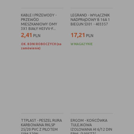
internetowej.
KABLE I PRZEWODY -
LEGRAND - WYŁĄCZNIK
PRZEWÓD
NADPRĄDOWY B 16A 1
MIESZKANIOWY OMY
BIEGUN S301 - 403357
3X1 BIAŁY H03VV-F...
2,41
17,21
PLN
PLN
OK. 8 DNI ROBOCZYCH (na
W MAGAZYNIE
zamówienie)
TTPLAST - PESZEL RURA
ERGOM - KOŃCÓWKA
KARBOWANA RKLSP
TULEJKOWA
25/20 PVC Z PILOTEM
IZOLOWANA HI 6/12 DIN
50M 320N...
ERHL /100SZT/...