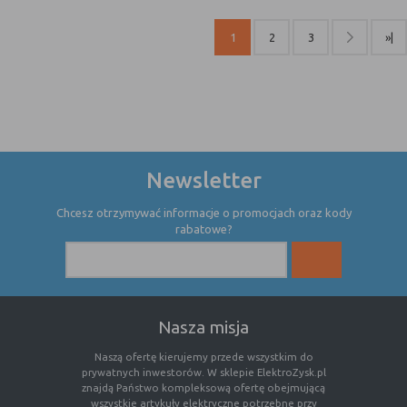
1
2
3
»|
Newsletter
Chcesz otrzymywać informacje o promocjach oraz kody
rabatowe?
Nasza misja
Naszą ofertę kierujemy przede wszystkim do
prywatnych inwestorów. W sklepie ElektroZysk.pl
znajdą Państwo kompleksową ofertę obejmującą
wszystkie artykuły elektryczne potrzebne przy