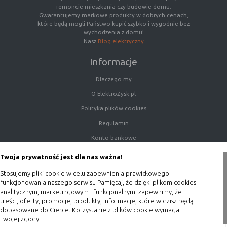
remoncie mieszkania czy budowie domu.
Gwarantujemy markowe produkty w dobrych cenach,
które będą mogli Państwo kupić szybko i wygodnie bez
wychodzenia z domu!
Nasz
Blog elektryczny
Informacje
Dlaczego my
O ElektroZysk.pl
Polityka plików cookies
Regulamin
Konto bankowe
Porady
Twoja prywatność jest dla nas ważna!
Polityka prywatności
Stosujemy pliki cookie w celu zapewnienia prawidłowego
Blog
funkcjonowania naszego serwisu Pamiętaj, że dzięki plikom cookies
analitycznym, marketingowym i funkcjonalnym zapewnimy, że
treści, oferty, promocje, produkty, informacje, które widzisz będą
Zakupy
dopasowane do Ciebie. Korzystanie z plików cookie wymaga
Twojej zgody.
Formy płatności