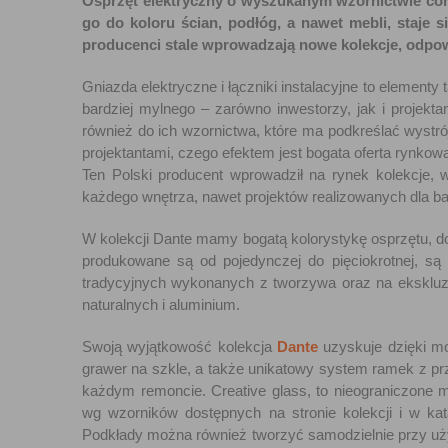
Osprzęt elektryczny o wyszukanym wzornictwie co
go do koloru ścian, podłóg, a nawet mebli, staje
producenci stale wprowadzają nowe kolekcje, odp
Gniazda elektryczne i łączniki instalacyjne to element
bardziej mylnego – zarówno inwestorzy, jak i projekta
również do ich wzornictwa, które ma podkreślać wystró
projektantami, czego efektem jest bogata oferta rynko
Ten Polski producent wprowadził na rynek kolekcje, 
każdego wnętrza, nawet projektów realizowanych dla b
W kolekcji Dante mamy bogatą kolorystykę osprzętu, do w
produkowane są od pojedynczej do pięciokrotnej, są
tradycyjnych wykonanych z tworzywa oraz na ekskluz
naturalnych i aluminium.
Swoją wyjątkowość kolekcja
Dante
uzyskuje dzięki m
grawer na szkle, a także unikatowy system ramek z p
każdym remoncie. Creative glass, to nieograniczone 
wg wzorników dostępnych na stronie kolekcji i w k
Podkłady można również tworzyć samodzielnie przy uż