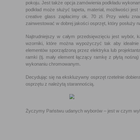
pokoju. Jest także opcja zamówienia podkładu wykonaneg
podkład może służyć tapeta, materiał, możliwości jest
creative glass zapłacimy ok. 70 zł. Przy wielu z
zainwestować w dobrej jakości osprzęt, który posłuży n
Najtrudniejszy w całym przedsięwzięciu jest wybór
wzorniki, które można wypożyczyć tak aby idealn
elementów sporządzoną przez elektryka lub projektanta i
ramki (tj. mały element łączący ramkę z płytą nośną
wykonaniu chromowanym.
Decydując się na ekskluzywny osprzęt rzetelnie dobi
osprzętu z należytą starannością.
Życzymy Państwu udanych wyborów – jest w czym wybi