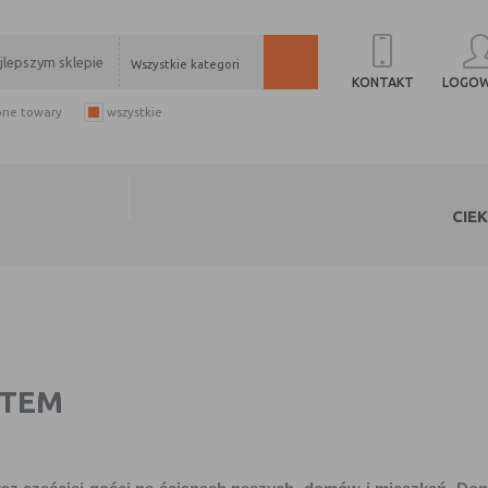
Wszystkie kategorie
LOGOW
KONTAKT
pne towary
wszystkie
CIE
STEM