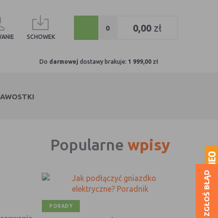
0
0,00
zł
0
ANIE
SCHOWEK
Do
darmowej
dostawy brakuje:
1 999,00
zł
KAWOSTKI
Popularne
wpisy
ZGŁOŚ BŁĄD
PORADY