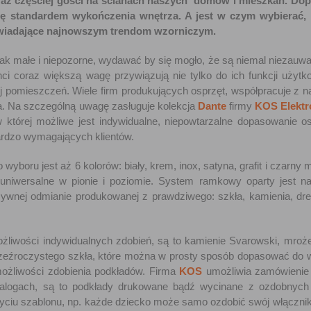
raz częściej gości na ścianach naszych domów i mieszkań. Do
 się standardem wykończenia wnętrza. A jest w czym wybierać,
owiadające najnowszym trendom wzorniczym.
y tak małe i niepozorne, wydawać by się mogło, że są niemal niezauwa
nci coraz większą wagę przywiązują nie tylko do ich funkcji użytk
j pomieszczeń. Wiele firm produkujących osprzęt, współpracuje z n
wa. Na szczególną uwagę zasługuje kolekcja
Dante
firmy
KOS Elektr
w której możliwe jest indywidualne, niepowtarzalne dopasowanie o
ardzo wymagających klientów.
yboru jest aż 6 kolorów: biały, krem, inox, satyna, grafit i czarny 
 uniwersalne w pionie i poziomie. System ramkowy oparty jest 
ywnej odmianie produkowanej z prawdziwego: szkła, kamienia, dr
ożliwości indywidualnych zdobień, są to kamienie Svarowski, mroże
rzeźroczystego szkła, które można w prosty sposób dopasować do 
możliwości zdobienia podkładów. Firma
KOS
umożliwia zamówienie
atalogach, są to podkłady drukowane bądź wycinane z ozdobnych 
yciu szablonu, np. każde dziecko może samo ozdobić swój włącznik