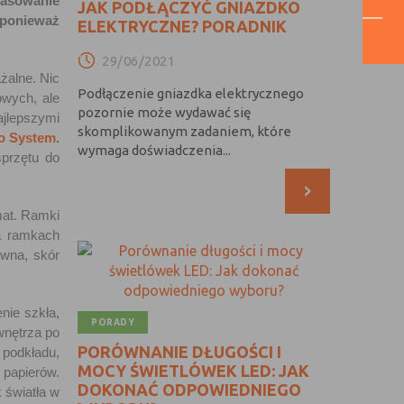
pasowanie
JAK PODŁĄCZYĆ GNIAZDKO
 ponieważ
ELEKTRYCZNE? PORADNIK
29/06/2021
żalne. Nic
Podłączenie gniazdka elektrycznego
owych, ale
pozornie może wydawać się
ajlepszymi
skomplikowanym zadaniem, które
o System
.
wymaga doświadczenia...
sprzętu do
›
mat. Ramki
na ramkach
ewna, skór
nie szkła,
PORADY
wnętrza po
PORÓWNANIE DŁUGOŚCI I
 podkładu,
MOCY ŚWIETLÓWEK LED: JAK
papierów.
DOKONAĆ ODPOWIEDNIEGO
 światła w