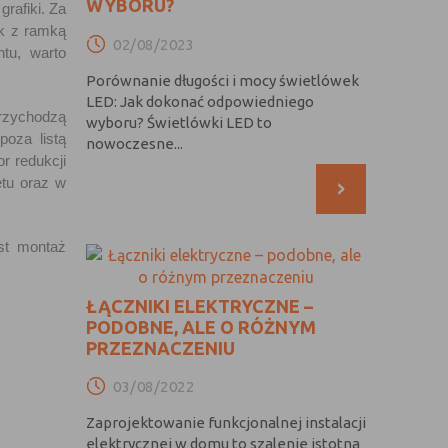
WYBORU?
rafiki. Za
k z ramką
02/08/2023
tu, warto
Porównanie długości i mocy świetlówek
LED: Jak dokonać odpowiedniego
rzychodzą
wyboru? Świetlówki LED to
poza listą
nowoczesne...
or redukcji
›
ętu oraz w
est montaż
ŁĄCZNIKI ELEKTRYCZNE –
PODOBNE, ALE O RÓŻNYM
PRZEZNACZENIU
03/08/2022
Zaprojektowanie funkcjonalnej instalacji
elektrycznej w domu to szalenie istotna