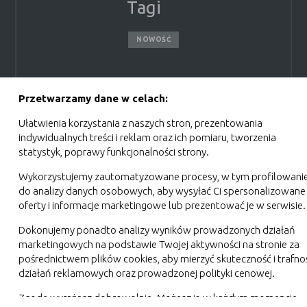
Tagi
 serwerowi, który je utworzył. „Cookies” zazwyczaj zawierają naz
 numer.
NOWOŚĆ
owania strony internetowej i umożliwiają Ci komfortowe korzy
stron internetowych do preferencji użytkownika oraz optymalizac
 pomagają zrozumieć w jaki sposób użytkownik korzysta ze stron
ziałania w celu m.in. dostosowania Twoich ustawień preferen
nika.
ziałać bez zakłóceń.
Przetwarzamy dane w celach:
Ułatwienia korzystania z naszych stron, prezentowania
indywidualnych treści i reklam oraz ich pomiaru, tworzenia
„sesyjne” oraz „stałe”. Pierwsze z nich są plikami tymczasowymi, 
statystyk, poprawy funkcjonalności strony.
owania (przeglądarki internetowej). „Stałe” pliki pozostają na
j zapamiętanie wprowadzonych przez Ciebie ustawień oraz pers
rzez użytkownika.
Wykorzystujemy zautomatyzowane procesy, w tym profilowani
trony internetowej, w tym w szczególności użytkowników strony i
ZAPISZ WYBRANE
do analizy danych osobowych, aby wysyłać Ci spersonalizowane
:
omfort korzystania z funkcjonalności naszej strony poprzez d
oferty i informacje marketingowe lub prezentować je w serwisie.
cookies gwarantuje dostępność większej ilości funkcji na stron
NIE ZGADZAM SIĘ
cji usługi
Dokonujemy ponadto analizy wyników prowadzonych działań
żone.
marketingowych na podstawie Twojej aktywności na stronie za
ZAAKCEPTUJ WSZYSTKIE
Opis
pośrednictwem plików cookies, aby mierzyć skuteczność i trafno
działań reklamowych oraz prowadzonej polityki cenowej.
e niezbędne do prawidłowego funkcjonowania witryny lub funkcjon
dostosowywać do Twoich potrzeb.
Anuluj
działania serwisu:
 zakresie wykorzystywania witryny internetowej, miejsca oraz 
Zgodę wyrażasz dobrowolnie. Możesz ją w każdym momencie