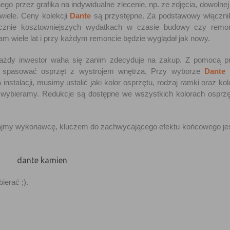
o przez grafika na indywidualne zlecenie, np. ze zdjęcia, dowolnej g
 wiele. Ceny kolekcji
Dante
są przystępne. Za podstawowy włączni
nacznie kosztowniejszych wydatkach w czasie budowy czy remon
am wiele lat i przy każdym remoncie będzie wyglądał jak nowy.
, każdy inwestor waha się zanim zdecyduje na zakup. Z pomocą p
ie spasować osprzęt z wystrojem wnętrza. Przy wyborze
Dante
nstalacji, musimy ustalić jaki kolor osprzętu, rodzaj ramki oraz kol
) wybieramy. Redukcje są dostępne we wszystkich kolorach osprz
erajmy wykonawcę, kluczem do zachwycającego efektu końcowego j
erać ;).