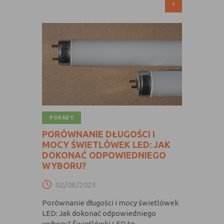
(first party
odwiedzona
›
cookie)
Cookie
cookie umieszczone przez zewnętrzne
zewnętrzne
podmioty, których komponenty stron
(third-party
zostały wywołane przez właściciela
cookie)
witryny
Uwaga:
cookie mogą być wywołane przez administratora
za pomocą skryptów, komponentów, które znajdują się na
serwerach partnera, umiejscowionych w innej lokalizacji –
PORADY
innym kraju lub nawet zupełnie innym systemie prawnym.
W przypadku wywołania przez administratora witryny
PORÓWNANIE DŁUGOŚCI I
komponentów serwisu pochodzących spoza systemu
MOCY ŚWIETLÓWEK LED: JAK
administratora mogą obowiązywać inne standardowe
DOKONAĆ ODPOWIEDNIEGO
zasady polityki cookies niż polityka prywatności / cookies
WYBORU?
administratora witryny.
02/08/2023
D. Ze względu na cel jakiemu służą:
Porównanie długości i mocy świetlówek
LED: Jak dokonać odpowiedniego
Rodzaj
Opis
wyboru? Świetlówki LED to