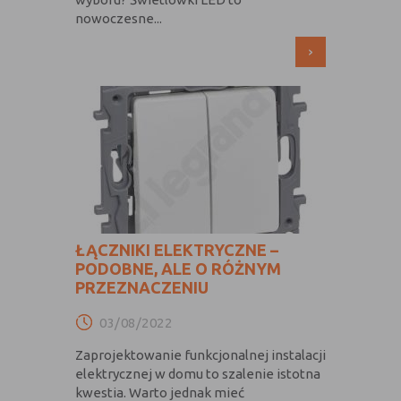
Konfiguracji
umożliwiają ustawienia funkcji i usług
nowoczesne...
serwisu
w serwisie
›
Bezpieczeństwo
umożliwiają weryfikację
i niezawodność
autentyczności oraz optymalizację
serwisu
wydajności serwisu
Uwierzytelnianie
umożliwiają informowanie gdy
użytkownik jest zalogowany, dzięki
czemu witryna może pokazywać
odpowiednie informacje i funkcje
Stan sesji
umożliwiają zapisywanie informacji o
tym, jak użytkownicy korzystają z
witryny. Mogą one dotyczyć najczęściej
ŁĄCZNIKI ELEKTRYCZNE –
odwiedzanych stron lub ewentualnych
PODOBNE, ALE O RÓŻNYM
komunikatów o błędach
PRZEZNACZENIU
wyświetlanych na niektórych stronach.
Pliki cookie służące do zapisywania
03/08/2022
tzw. "stanu sesji" pomagają ulepszać
Zaprojektowanie funkcjonalnej instalacji
usługi i zwiększać komfort
elektrycznej w domu to szalenie istotna
przeglądania stron
kwestia. Warto jednak mieć
Procesy
umożliwiają sprawne działanie samej