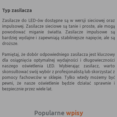
nie powinna uniemożliwić zupełnego
krzystania z niej,
Typ zasilacza
- służą bardzo ważnym funkcjonalnościom
serwisu, ich zablokowanie spowoduje, że
Zasilacze do LED-ów dostępne są w wersji sieciowej oraz
wybrane funkcje nie będą działać
impulsowej. Zasilacze sieciowe są tanie i proste, ale mogą
prawidłowo.
powodować miganie światła. Zasilacze impulsowe są
bardziej wydajne i zapewniają stabilniejsze napięcie, ale są
Biznesowe
Umożliwiają realizację modelu
droższe.
biznesowego w oparciu o który
udostępniona jest witryna, ich
Pamiętaj, że dobór odpowiedniego zasilacza jest kluczowy
zablokowanie nie spowoduje
dla osiągnięcia optymalnej wydajności i długowieczności
niedostępności całości funkcjonalności
naszego oświetlenia LED. Wybierając zasilacz, warto
serwisu, ale może obniżyć poziom
skonsultować swój wybór z profesjonalistą lub skorzystać z
świadczenia usługi ze względu na brak
możliwości realizacji przez właściciela
pomocy fachowców w sklepie. Tylko wtedy możemy być
witryny przychodów subsydiujących
pewni, że nasze oświetlenie będzie działać sprawnie i
działanie serwisu. Do tej kategorii należą
bezpiecznie przez wiele lat.
np. cookies reklamowe.
B. Ze względu na czas przez jaki cookie będzie
Popularne
wpisy
umieszczone w urządzeniu końcowym użytkownika: