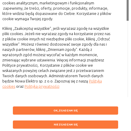
prywatnych inwestorów. W sklepie ElektroZysk.pl
cookies analitycznym, marketingowym i funkcjonalnym
danych osobowych poszczególnych
znajdą Państwo kompleksową ofertę obejmującą
zapewnimy, że treści, oferty, promocje, produkty, informacje,
użytkowników
wszystkie artykuły elektryczne potrzebne przy
które widzisz będą dopasowane do Ciebie. Korzystanie z plików
remoncie mieszkania czy budowie domu.
cookie wymaga Twojej zgody.
Gwarantujemy markowe produkty w dobrych cenach,
które będą mogli Państwo kupić szybko i wygodnie bez
Kliknij „Zaakceptuj wszystkie”, jeśli wyrażasz zgodę na wszystkie
E. Rodzaje cookies ze względu na ingerencję w
wychodzenia z domu!
pliki cookies. Jeżeli nie wyrażasz zgody na korzystanie przez nas
prywatność użytkownika:
z plików cookie innych niż niezbędne pliki cookie, kliknij „Odrzuć
Tagi
wszystkie”. Możesz również dostosować swoje zgody dla nas i
Rodzaj
Opis
naszych partnerów, kliknij „Zmieniam zgody”. Każdą z
wyrażonych zgód możesz wycofać w każdym momencie,
NOWOŚĆ
Nieszkodliwe
obejmuje cookies:
zmieniając wybrane ustawienia. Więcej informacji znajdziesz
- niezbędne do poprawnego działania
Polityce prywatności,. Korzystanie z plików cookie we
Szybki kontakt
witryny
wskazanych powyżej celach związane jest z przetwarzaniem
Twoich danych osobowych. Administratorem Twoich danych
- potrzebne do umożliwienia działania
693 861 586
będzie Nowa Elektro sp. z o.o. Zapoznaj się z naszą
Polityką
funkcjonalności witryny, jednak ich
cookies
oraz
Polityka prywatności
działanie nie ma nic wspólnego ze
Godziny otwarcia: Pon.-Pt. 8-16
śledzeniem użytkownika
Przetwarzamy dane w celach:
sklep@elektrozysk.pl
Badające
wykorzystywane do śledzenia
ZAPISZ WYBRANE
Ułatwienia korzystania z naszych stron, prezentowania indywidualnych
użytkowników, jednak nie obejmują
Dołącz do nas
OK, ZGADZAM SIĘ
treści i reklam oraz ich pomiaru, tworzenia statystyk, poprawy
informacji pozwalających zidentyfikować
funkcjonalności strony.
NIE ZGADZAM SIĘ
danych konkretnego użytkownika
NIE ZGADZAM SIĘ
Wykorzystujemy zautomatyzowane procesy, w tym profilowanie do
ZAAKCEPTUJ WSZYSTKIE