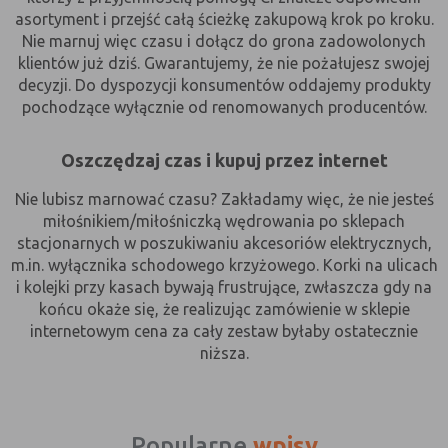
asortyment i przejść całą ścieżkę zakupową krok po kroku.
Czy pliki „cookies” zawierają dane osobowe
Nie marnuj więc czasu i dołącz do grona zadowolonych
Dane osobowe gromadzone przy użyciu plików „cookies”
klientów już dziś. Gwarantujemy, że nie pożałujesz swojej
mogą być zbierane wyłącznie w celu wykonywania
decyzji. Do dyspozycji konsumentów oddajemy produkty
określonych funkcji na rzecz użytkownika. Takie dane są
pochodzące wyłącznie od renomowanych producentów.
zaszyfrowane w sposób uniemożliwiający dostęp do nich
osobom nieuprawnionym.
Oszczędzaj czas i kupuj przez internet
Usuwanie plików „cookies”
Nie lubisz marnować czasu? Zakładamy więc, że nie jesteś
Standardowo oprogramowanie służące do przeglądania
miłośnikiem/miłośniczką wędrowania po sklepach
stron internetowych domyślnie dopuszcza umieszczanie
stacjonarnych w poszukiwaniu akcesoriów elektrycznych,
plików „cookies” na urządzeniu końcowym. Ustawienia te
mogą zostać zmienione w taki sposób, aby blokować
m.in. wyłącznika schodowego krzyżowego. Korki na ulicach
automatyczną obsługę plików „cookies” w ustawieniach
i kolejki przy kasach bywają frustrujące, zwłaszcza gdy na
przeglądarki internetowej bądź informować o ich
końcu okaże się, że realizując zamówienie w sklepie
każdorazowym przesłaniu na urządzenie użytkownika.
internetowym cena za cały zestaw byłaby ostatecznie
Szczegółowe informacje o możliwości i sposobach obsługi
niższa.
plików „cookies” dostępne są w ustawieniach
oprogramowania (przeglądarki internetowej).
Ograniczenie stosowania plików „cookies”, może wpłynąć
na niektóre funkcjonalności dostępne na stronie
Popularne
wpisy