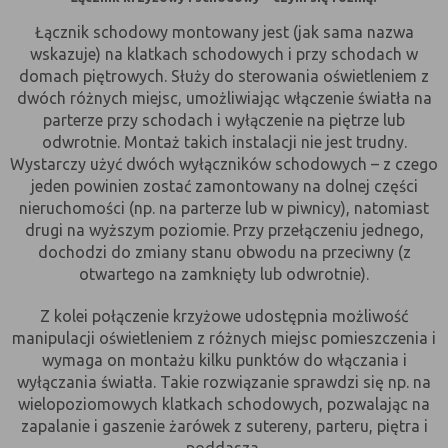
nie powinna uniemożliwić zupełnego
Łącznik schodowy montowany jest (jak sama nazwa
krzystania z niej,
wskazuje) na klatkach schodowych i przy schodach w
- służą bardzo ważnym funkcjonalnościom
domach piętrowych. Służy do sterowania oświetleniem z
serwisu, ich zablokowanie spowoduje, że
dwóch różnych miejsc, umożliwiając włączenie światła na
wybrane funkcje nie będą działać
prawidłowo.
parterze przy schodach i wyłączenie na piętrze lub
odwrotnie. Montaż takich instalacji nie jest trudny.
Biznesowe
Umożliwiają realizację modelu
Wystarczy użyć dwóch wyłączników schodowych – z czego
biznesowego w oparciu o który
jeden powinien zostać zamontowany na dolnej części
udostępniona jest witryna, ich
nieruchomości (np. na parterze lub w piwnicy), natomiast
zablokowanie nie spowoduje
drugi na wyższym poziomie. Przy przełączeniu jednego,
niedostępności całości funkcjonalności
dochodzi do zmiany stanu obwodu na przeciwny (z
serwisu, ale może obniżyć poziom
otwartego na zamknięty lub odwrotnie).
świadczenia usługi ze względu na brak
możliwości realizacji przez właściciela
Z kolei połączenie krzyżowe udostępnia możliwość
witryny przychodów subsydiujących
działanie serwisu. Do tej kategorii należą
manipulacji oświetleniem z różnych miejsc pomieszczenia i
np. cookies reklamowe.
wymaga on montażu kilku punktów do włączania i
wyłączania światła. Takie rozwiązanie sprawdzi się np. na
wielopoziomowych klatkach schodowych, pozwalając na
B. Ze względu na czas przez jaki cookie będzie
zapalanie i gaszenie żarówek z sutereny, parteru, piętra i
umieszczone w urządzeniu końcowym użytkownika:
poddasza.