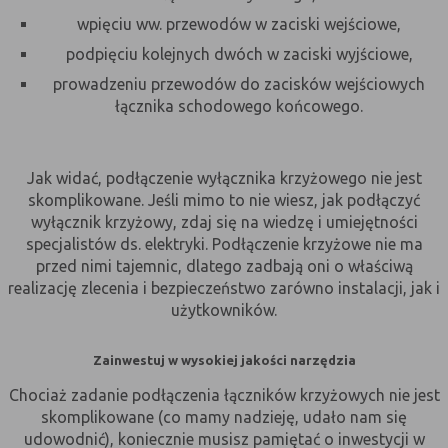
Konfiguracji
umożliwiają ustawienia funkcji i usług
wpięciu ww. przewodów w zaciski wejściowe,
serwisu
w serwisie
podpięciu kolejnych dwóch w zaciski wyjściowe,
Bezpieczeństwo
umożliwiają weryfikację
prowadzeniu przewodów do zacisków wejściowych
i niezawodność
autentyczności oraz optymalizację
łącznika schodowego końcowego.
serwisu
wydajności serwisu
Uwierzytelnianie
umożliwiają informowanie gdy
użytkownik jest zalogowany, dzięki
Jak widać, podłączenie wyłącznika krzyżowego nie jest
czemu witryna może pokazywać
skomplikowane. Jeśli mimo to nie wiesz, jak podłączyć
odpowiednie informacje i funkcje
wyłącznik krzyżowy, zdaj się na wiedzę i umiejętności
Stan sesji
umożliwiają zapisywanie informacji o
specjalistów ds. elektryki. Podłączenie krzyżowe nie ma
tym, jak użytkownicy korzystają z
przed nimi tajemnic, dlatego zadbają oni o właściwą
witryny. Mogą one dotyczyć najczęściej
realizację zlecenia i bezpieczeństwo zarówno instalacji, jak i
odwiedzanych stron lub ewentualnych
użytkowników.
komunikatów o błędach
wyświetlanych na niektórych stronach.
Pliki cookie służące do zapisywania
Zainwestuj w wysokiej jakości narzędzia
tzw. "stanu sesji" pomagają ulepszać
Chociaż zadanie podłączenia łączników krzyżowych nie jest
usługi i zwiększać komfort
skomplikowane (co mamy nadzieję, udało nam się
przeglądania stron
udowodnić), koniecznie musisz pamiętać o inwestycji w
Procesy
umożliwiają sprawne działanie samej