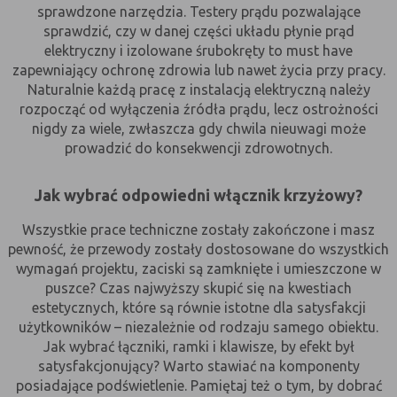
sprawdzone narzędzia. Testery prądu pozwalające
witryny oraz dostępnych na niej funkcji
sprawdzić, czy w danej części układu płynie prąd
Reklamy
umożliwiają wyświetlanie reklam,
elektryczny i izolowane śrubokręty to must have
które są bardziej interesujące dla
zapewniający ochronę zdrowia lub nawet życia przy pracy.
użytkowników, a jednocześnie
Naturalnie każdą pracę z instalacją elektryczną należy
bardziej wartościowe dla wydawców i
rozpocząć od wyłączenia źródła prądu, lecz ostrożności
reklamodawców, personalizować
nigdy za wiele, zwłaszcza gdy chwila nieuwagi może
reklamy, mogą być używane również
prowadzić do konsekwencji zdrowotnych.
do wyświetlania reklam poza stronami
witryny (domeny)
Jak wybrać odpowiedni włącznik krzyżowy?
Lokalizacja
umożliwiają dostosowanie
wyświetlanych informacji do
Wszystkie prace techniczne zostały zakończone i masz
lokalizacji użytkownika
pewność, że przewody zostały dostosowane do wszystkich
Analizy i
umożliwiają właścicielom witryn lepiej
wymagań projektu, zaciski są zamknięte i umieszczone w
badania,
zrozumieć preferencje ich
puszce? Czas najwyższy skupić się na kwestiach
audyt
użytkowników i poprzez analizę
estetycznych, które są równie istotne dla satysfakcji
oglądalności
ulepszać i rozwijać produkty i usługi.
użytkowników – niezależnie od rodzaju samego obiektu.
Zazwyczaj właściciel witryny lub firma
Jak wybrać łączniki, ramki i klawisze, by efekt był
badawcza zbiera anonimowo
satysfakcjonujący? Warto stawiać na komponenty
informacje i przetwarza dane na
posiadające podświetlenie. Pamiętaj też o tym, by dobrać
temat trendów bez identyfikowania