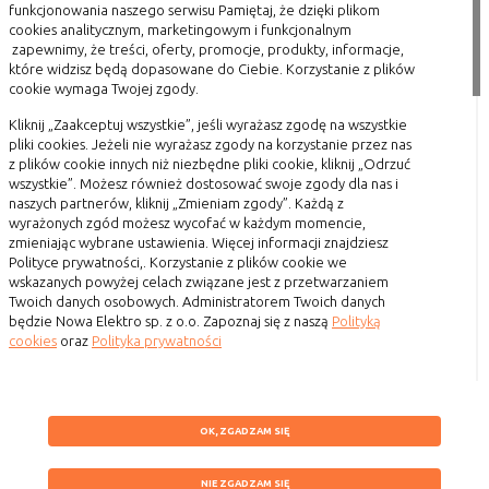
Naszą ofertę kierujemy przede wszystkim do
funkcjonowania naszego serwisu Pamiętaj, że dzięki plikom
prywatnych inwestorów. W sklepie ElektroZysk.pl
cookies analitycznym, marketingowym i funkcjonalnym
znajdą Państwo kompleksową ofertę obejmującą
zapewnimy, że treści, oferty, promocje, produkty, informacje,
wszystkie artykuły elektryczne potrzebne przy
które widzisz będą dopasowane do Ciebie. Korzystanie z plików
remoncie mieszkania czy budowie domu.
cookie wymaga Twojej zgody.
Gwarantujemy markowe produkty w dobrych cenach,
które będą mogli Państwo kupić szybko i wygodnie bez
Kliknij „Zaakceptuj wszystkie”, jeśli wyrażasz zgodę na wszystkie
wychodzenia z domu!
pliki cookies. Jeżeli nie wyrażasz zgody na korzystanie przez nas
z plików cookie innych niż niezbędne pliki cookie, kliknij „Odrzuć
Tagi
wszystkie”. Możesz również dostosować swoje zgody dla nas i
naszych partnerów, kliknij „Zmieniam zgody”. Każdą z
NOWOŚĆ
wyrażonych zgód możesz wycofać w każdym momencie,
zmieniając wybrane ustawienia. Więcej informacji znajdziesz
Polityce prywatności,. Korzystanie z plików cookie we
Szybki kontakt
wskazanych powyżej celach związane jest z przetwarzaniem
Twoich danych osobowych. Administratorem Twoich danych
693 861 586
będzie Nowa Elektro sp. z o.o. Zapoznaj się z naszą
Polityką
cookies
oraz
Polityka prywatności
Godziny otwarcia: Pon.-Pt. 8-16
Przetwarzamy dane w celach:
sklep@elektrozysk.pl
ZAPISZ WYBRANE
Ułatwienia korzystania z naszych stron, prezentowania indywidualnych
Dołącz do nas
OK, ZGADZAM SIĘ
treści i reklam oraz ich pomiaru, tworzenia statystyk, poprawy
funkcjonalności strony.
NIE ZGADZAM SIĘ
NIE ZGADZAM SIĘ