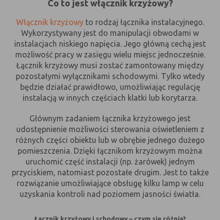
polityce prywatności.
Co to jest włącznik krzyżowy?
naszych serwisów internetowych pod względem ich
Wyróżnić można szczegółowy podział cookies, ze względu
Dzięki reklamowym plikom cookies prezentujemy Ci
popularności wśród użytkowników. Zgromadzone
Włącznik krzyżowy
to rodzaj łącznika instalacyjnego.
na:
najciekawsze informacje i aktualności na stronach
informacje są przetwarzane w formie zanonimizowanej.
Wykorzystywany jest do manipulacji obwodami w
naszych partnerów.
Wyrażenie zgody na analityczne pliki cookies
A. Rodzaje cookies ze względu na niezbędność do
instalacjach niskiego napięcia. Jego główną cechą jest
gwarantuje dostępność wszystkich funkcjonalności.
Promocyjne pliki cookies służą do prezentowania Ci
realizacji usługi
możliwość pracy w zasięgu wielu miejsc jednocześnie.
Więcej
naszych komunikatów na podstawie analizy Twoich
Łącznik krzyżowy musi zostać zamontowany między
upodobań oraz Twoich zwyczajów dotyczących
Rodzaj
Opis
Zapoznaj się z naszą
Polityką cookies
oraz
Polityką prywatności
pozostałymi wyłącznikami schodowymi. Tylko wtedy
przeglądanej witryny internetowej. Treści promocyjne
będzie działać prawidłowo, umożliwiając regulację
Niezbędne
Są absolutnie niezbędne do prawidłowego
mogą pojawić się na stronach podmiotów trzecich lub
instalacją w innych częściach klatki lub korytarza.
funkcjonowania witryny lub
firm będących naszymi partnerami oraz innych
funkcjonalności z których użytkownik chce
dostawców usług. Firmy te działają w charakterze
Głównym zadaniem łącznika krzyżowego jest
skorzystać
pośredników prezentujących nasze treści w postaci
udostępnienie możliwości sterowania oświetleniem z
Funkcjonalne
Są ważne dla działania serwisu:
wiadomości, ofert, komunikatów mediów
różnych części obiektu lub w obrębie jednego dużego
- służą wzbogaceniu funkcjonalności
społecznościowych.
pomieszczenia. Dzięki łącznikom krzyżowym można
serwisu, bez nich serwis będzie działał
uruchomić część instalacji (np. żarówek) jednym
poprawnie, jednak nie będzie
przyciskiem, natomiast pozostałe drugim. Jest to także
dostosowany do preferencji użytkownika,
rozwiązanie umożliwiające obsługę kilku lamp w celu
- służą zapewnieniu wysokiego poziomu
uzyskania kontroli nad poziomem jasności światła.
funkcjonalności serwisu, bez ustawień
zapisanych w pliku cookie może obniżyć
się poziom funkcjonalności witryny, ale
Łącznik krzyżowy i schodowy – czym się różnią?