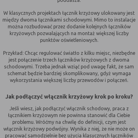
W klasycznych projektach łącznik krzyżowy ulokowany jest
Rodzaj
Opis
między dwoma łącznikami schodowymi. Mimo to instalacje
Cookies
cookie umieszczone na czas korzystania z
można rozbudować przez dodanie kolejnych łączników
tymczasowe
przeglądarki (sesji), zostaje wykasowane
krzyżowych pozwalających na montaż większej liczby
(session
po jej zamknięciu
punktów oświetleniowych.
cookies)
Cookies
nie jest kasowane po zamknięciu
Przykład: Chcąc regulować światło z kilku miejsc, niezbędne
stałe
przeglądarki i pozostaje w urządzeniu
jest połączenie trzech łączników krzyżowych z dwoma
(persistent
użytkownika na określony czas lub bez
schodowymi. Trzeba jednak wziąć pod uwagę fakt, że sam
cookie)
okresu ważności w zależności od ustawień
schemat będzie bardziej skomplikowany, gdyż wymaga
właściciela witryny
wykorzystania większej liczby przewodów i połączeń.
Jak podłączyć włącznik krzyżowy krok po kroku?
C. Ze względu na pochodzenie – administratora
serwisu, który zarządza cookies:
Jeśli wiesz, jak podłączyć włącznik schodowy, praca z
łącznikiem krzyżowym nie powinna stanowić dla Ciebie
Rodzaj
Opis
problemu. Wróćmy na chwilę do definicji, czym jest
Cookie
cookie umieszczone bezpośrednio przez
włącznik krzyżowy podwójny. Wynika z niej, że nie może on
własne
właściciela witryny jaka została
pracować samodzielnie bez użycia klasycznych łączników