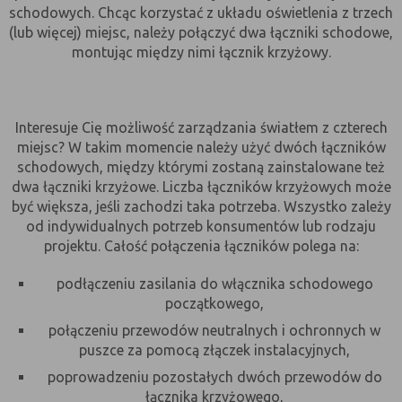
(first party
odwiedzona
schodowych. Chcąc korzystać z układu oświetlenia z trzech
cookie)
(lub więcej) miejsc, należy połączyć dwa łączniki schodowe,
Cookie
cookie umieszczone przez zewnętrzne
montując między nimi łącznik krzyżowy.
zewnętrzne
podmioty, których komponenty stron
(third-party
zostały wywołane przez właściciela
cookie)
witryny
Interesuje Cię możliwość zarządzania światłem z czterech
miejsc? W takim momencie należy użyć dwóch łączników
Uwaga:
cookie mogą być wywołane przez administratora
schodowych, między którymi zostaną zainstalowane też
za pomocą skryptów, komponentów, które znajdują się na
dwa łączniki krzyżowe. Liczba łączników krzyżowych może
serwerach partnera, umiejscowionych w innej lokalizacji –
być większa, jeśli zachodzi taka potrzeba. Wszystko zależy
innym kraju lub nawet zupełnie innym systemie prawnym.
od indywidualnych potrzeb konsumentów lub rodzaju
W przypadku wywołania przez administratora witryny
projektu. Całość połączenia łączników polega na:
komponentów serwisu pochodzących spoza systemu
administratora mogą obowiązywać inne standardowe
podłączeniu zasilania do włącznika schodowego
zasady polityki cookies niż polityka prywatności / cookies
początkowego,
administratora witryny.
połączeniu przewodów neutralnych i ochronnych w
puszce za pomocą złączek instalacyjnych,
D. Ze względu na cel jakiemu służą:
poprowadzeniu pozostałych dwóch przewodów do
Rodzaj
Opis
łącznika krzyżowego,