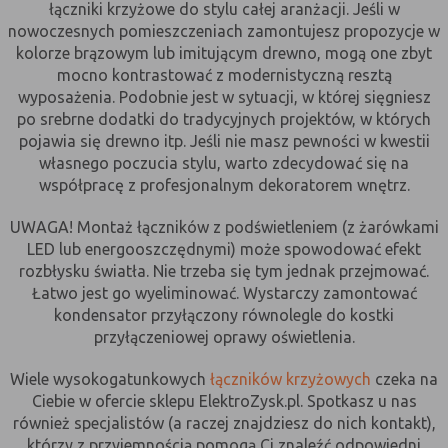
łączniki krzyżowe do stylu całej aranżacji. Jeśli w
danych osobowych poszczególnych
nowoczesnych pomieszczeniach zamontujesz propozycje w
użytkowników
kolorze brązowym lub imitującym drewno, mogą one zbyt
mocno kontrastować z modernistyczną resztą
wyposażenia. Podobnie jest w sytuacji, w której sięgniesz
E. Rodzaje cookies ze względu na ingerencję w
po srebrne dodatki do tradycyjnych projektów, w których
prywatność użytkownika:
pojawia się drewno itp. Jeśli nie masz pewności w kwestii
własnego poczucia stylu, warto zdecydować się na
Rodzaj
Opis
współpracę z profesjonalnym dekoratorem wnętrz.
Nieszkodliwe
obejmuje cookies:
- niezbędne do poprawnego działania
UWAGA! Montaż łączników z podświetleniem (z żarówkami
witryny
LED lub energooszczędnymi) może spowodować efekt
- potrzebne do umożliwienia działania
rozbłysku światła. Nie trzeba się tym jednak przejmować.
funkcjonalności witryny, jednak ich
Łatwo jest go wyeliminować. Wystarczy zamontować
działanie nie ma nic wspólnego ze
kondensator przyłączony równolegle do kostki
śledzeniem użytkownika
przyłączeniowej oprawy oświetlenia.
Badające
wykorzystywane do śledzenia
użytkowników, jednak nie obejmują
Wiele wysokogatunkowych
łączników krzyżowych
czeka na
informacji pozwalających zidentyfikować
Ciebie w ofercie sklepu ElektroZysk.pl. Spotkasz u nas
danych konkretnego użytkownika
również specjalistów (a raczej znajdziesz do nich kontakt),
którzy z przyjemnością pomogą Ci znaleźć odpowiedni