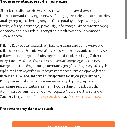
Twoja prywatność jest dla nas ważna!
witryny oraz dostępnych na niej funkcji
Polityka prywatności
Stosujemy pliki cookie w celu zapewnienia prawidłowego
Reklamy
umożliwiają wyświetlanie reklam,
Blog
funkcjonowania naszego serwisu Pamiętaj, że dzięki plikom cookies
które są bardziej interesujące dla
analitycznym, marketingowym i funkcjonalnym zapewnimy, że
użytkowników, a jednocześnie
Zakupy
treści, oferty, promocje, produkty, informacje, które widzisz będą
dopasowane do Ciebie. Korzystanie z plików cookie wymaga
bardziej wartościowe dla wydawców i
Twojej zgody.
Formy płatności
reklamodawców, personalizować
reklamy, mogą być używane również
Terminy realizacji
Kliknij „Zaakceptuj wszystkie”, jeśli wyrażasz zgodę na wszystkie
do wyświetlania reklam poza stronami
pliki cookies. Jeżeli nie wyrażasz zgody na korzystanie przez nas z
Koszty przesyłki
witryny (domeny)
plików cookie innych niż niezbędne pliki cookie, kliknij „Odrzuć
wszystkie”. Możesz również dostosować swoje zgody dla nas i
Dostawa
Lokalizacja
umożliwiają dostosowanie
naszych partnerów, kliknij „Zmieniam zgody”. Każdą z wyrażonych
Reklamacje
wyświetlanych informacji do
zgód możesz wycofać w każdym momencie, zmieniając wybrane
lokalizacji użytkownika
ustawienia. Więcej informacji znajdziesz Polityce prywatności,.
Zwrot towaru
Korzystanie z plików cookie we wskazanych powyżej celach
Analizy i
umożliwiają właścicielom witryn lepiej
Kontakt
związane jest z przetwarzaniem Twoich danych osobowych.
badania,
zrozumieć preferencje ich
Administratorem Twoich danych będzie Nowa Elektro sp. z o.o.
audyt
użytkowników i poprzez analizę
Zapoznaj się z naszą
Polityką cookies
oraz
Polityka prywatności
Szybki kontakt
oglądalności
ulepszać i rozwijać produkty i usługi.
Zazwyczaj właściciel witryny lub firma
Przetwarzamy dane w celach:
693 861 586
badawcza zbiera anonimowo
Ułatwienia korzystania z naszych stron, prezentowania indywidualnych
informacje i przetwarza dane na
Godziny otwarcia: Pon.-Pt. 8-16
treści i reklam oraz ich pomiaru, tworzenia statystyk, poprawy
ZAPISZ WYBRANE
temat trendów bez identyfikowania