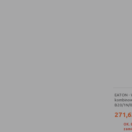
EATON - 
kombinow
B20/1N/0
271,6
OK. 
zamó