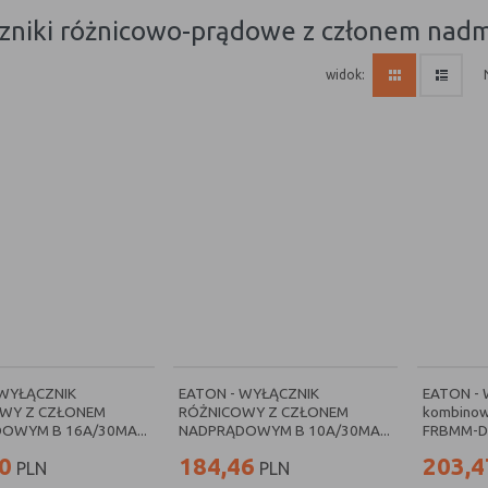
ączniki różnicowo-prądowe z członem na
widok:
 WYŁĄCZNIK
EATON - WYŁĄCZNIK
EATON - 
WY Z CZŁONEM
RÓŻNICOWY Z CZŁONEM
kombinow
OWYM B 16A/30MA...
NADPRĄDOWYM B 10A/30MA...
FRBMM-D1
0
184,46
203,4
PLN
PLN