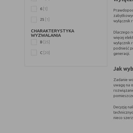
6
[1]
Prawdopodob
zabytkowyc
25
[1]
wyłącznik 
CHARAKTERYSTYKA
Dlaczego r
WYZWALANIA
więcej ele
B
[25]
wyłącznik 
podnieść p
C
[20]
generacji.
Jak wyb
Zadanie wc
uwagę na o
rozwiązani
pomieszczen
Decyzję na
techniczny
nieco szerz