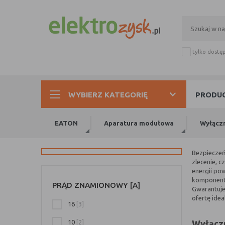
tylko dostę
WYBIERZ KATEGORIĘ
PRODUC
EATON
Aparatura modułowa
Wyłącz
Bezpieczeńs
zlecenie, 
energii po
komponente
PRĄD ZNAMIONOWY [A]
Gwarantuje
ofertę idea
16
[3]
10
[2]
Wyłączn