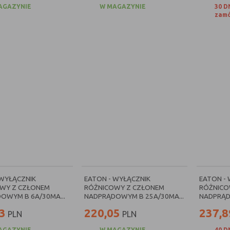
AGAZYNIE
W MAGAZYNIE
30 D
zamó
 WYŁĄCZNIK
EATON - WYŁĄCZNIK
EATON -
WY Z CZŁONEM
RÓŻNICOWY Z CZŁONEM
RÓŻNICO
OWYM B 6A/30MA...
NADPRĄDOWYM B 25A/30MA...
NADPRĄD
3
220,05
237,8
PLN
PLN
AGAZYNIE
W MAGAZYNIE
40 D