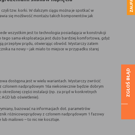
, czyli tzw. korki. W dalszym ciągu można je spotkać w
pojawia się możliwość montażu takich komponentów jak
ede wszystkim jest to technologia posiadająca w konstrukcji
Do tego sama eksploatacja jest dużo bardziej komfortowa, gdyż
ują przepływ prądu, otwierając obwód. Wystarczy zatem
nika na nowy – jak miało to miejsce w przypadku starej
ZGŁOŚ BŁĄD
zowa dostępna jest w wielu wariantach. Wystarczy zwrócić
 z członem nadprądowym 16a niekoniecznie będzie dobrym
reślonej części instalacji (np. za prąd w konkretnych
 AGD lub oświetlenie).
u wymiany, bazować na informacjach dot. parametrów
łącznik różnicowoprądowy z członem nadprądowym 1 fazowy
lub mailowo – to nic nie kosztuje.