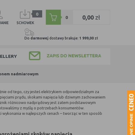
0
0,00
zł
0
ANIE
SCHOWEK
Do
darmowej
dostawy brakuje:
1 999,00
zł
ELLERY
złonem nadmiarowym
eżnie od tego, czy jesteś elektrykiem odpowiedzialnym za
epięciami prądu, skokami napięcia lub dziwnym zachowaniem
łącznik różnicowo nadprądowy jest zatem podstawowym
gotowaliśmy z myślą o potrzebach konsumentów.
wykonania w najlepszych cenach – tworząc w ten sposób
agrożeniami skoków napięcia