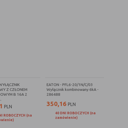
 WYŁĄCZNIK
EATON - PFL6-20/1N/C/03
WY Z CZŁONEM
Wyłącznik kombinowany 6kA -
OWYM B 16A 2
286488
.
350,16
PLN
1
PLN
40 DNI ROBOCZYCH (na
NI ROBOCZYCH (na
zamówienie)
wienie)