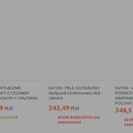
 WYŁĄCZNIK
EATON - PFL6-32/1N/B/003
EATON -
WY Z CZŁONEM
Wyłącznik kombinowany 6kA -
RÓŻNICO
OWYM C 16A/30MA...
286434
NADPRĄD
POLOWY..
9
342,49
PLN
PLN
348,5
AGAZYNIE
40 DNI ROBOCZYCH (na
30 D
zamówienie)
zamó