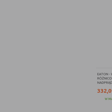
EATON -
RÓŻNICO
NADPRĄD
332,0
W M