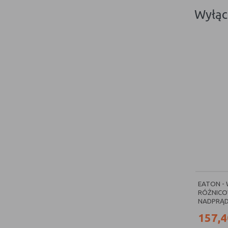
wył
EATON -
RÓŻNICO
NADPRĄD
157,4