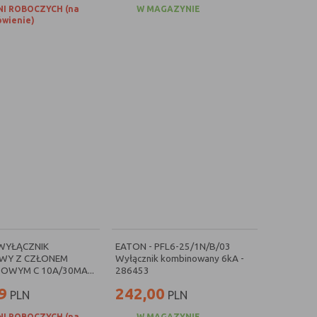
NI ROBOCZYCH (na
W MAGAZYNIE
wienie)
 WYŁĄCZNIK
EATON - PFL6-25/1N/B/03
WY Z CZŁONEM
Wyłącznik kombinowany 6kA -
OWYM C 10A/30MA...
286453
9
242,00
PLN
PLN
NI ROBOCZYCH (na
W MAGAZYNIE