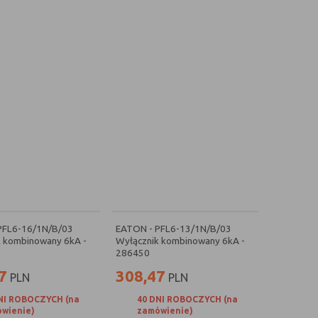
PFL6-16/1N/B/03
EATON - PFL6-13/1N/B/03
k kombinowany 6kA -
Wyłącznik kombinowany 6kA -
286450
7
308,47
PLN
PLN
NI ROBOCZYCH (na
40 DNI ROBOCZYCH (na
wienie)
zamówienie)