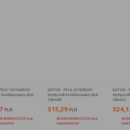
PFL6-10/1N/B/03
EATON - PFL6-6/1N/B/03
EATON - 
k kombinowany 6kA -
Wyłącznik kombinowany 6kA -
Wyłączni
286448
286452
7
315,29
324,1
PLN
PLN
NI ROBOCZYCH (na
40 DNI ROBOCZYCH (na
40 D
wienie)
zamówienie)
zamó