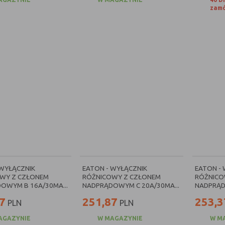
zamó
 WYŁĄCZNIK
EATON - WYŁĄCZNIK
EATON -
WY Z CZŁONEM
RÓŻNICOWY Z CZŁONEM
RÓŻNICO
OWYM B 16A/30MA...
NADPRĄDOWYM C 20A/30MA...
NADPRĄD
7
251,87
253,3
PLN
PLN
AGAZYNIE
W MAGAZYNIE
W M