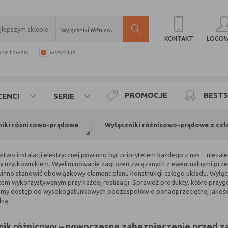
Wyłączniki różnicowo-prądowe z członem nadmiarowym
LOGOW
KONTAKT
pne towary
wszystkie
PROMOCJE
BESTS
ENCI
SERIE
niki różnicowo-prądowe
Wyłączniki różnicowo-prądowe z c
two instalacji elektrycznej powinno być priorytetem każdego z nas – niezal
czy użytkownikiem. Wyeliminowanie zagrożeń związanych z ewentualnymi prz
winno stanowić obowiązkowy element planu konstrukcji całego układu. Wy
m wykorzystywanym przy każdej realizacji. Sprawdź produkty, które przy
my dostęp do wysokogatunkowych podzespołów o ponadprzeciętnej jakości 
lną.
ik różnicowy – nowoczesne zabezpieczenie przed z