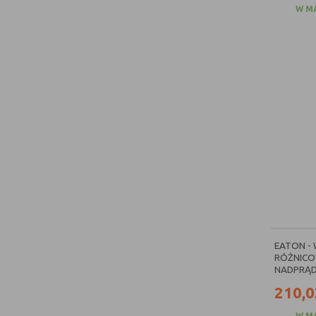
W M
EATON -
RÓŻNICO
NADPRĄD
210,0
W M