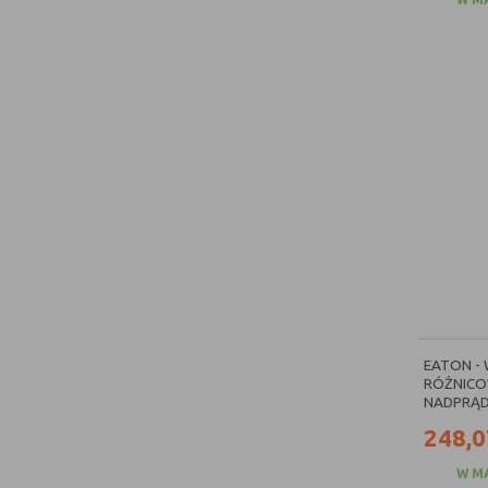
EATON -
RÓŻNICO
NADPRĄD
248,0
W M