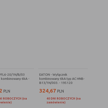
PFL6-20/1N/B/03
EATON - Wyłącznik
k kombinowany 6kA -
kombinowany 6kA typ AC HNB-
B13/1N/003. - 195120
2
324,67
PLN
PLN
NI ROBOCZYCH (na
40 DNI ROBOCZYCH (na
wienie)
zamówienie)