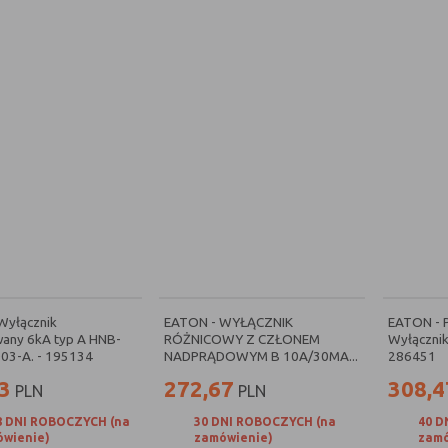
Wyłącznik
EATON - WYŁĄCZNIK
EATON - 
any 6kA typ A HNB-
RÓŻNICOWY Z CZŁONEM
Wyłączni
03-A. - 195134
NADPRĄDOWYM B 10A/30MA...
286451
3
272,67
308,4
PLN
PLN
8 DNI ROBOCZYCH (na
30 DNI ROBOCZYCH (na
40 D
wienie)
zamówienie)
zamó