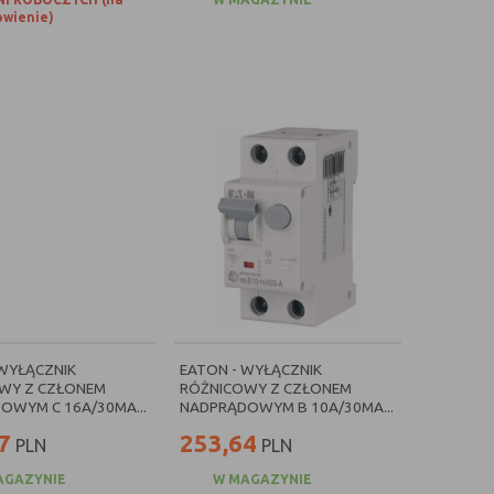
wienie)
 WYŁĄCZNIK
EATON - WYŁĄCZNIK
WY Z CZŁONEM
RÓŻNICOWY Z CZŁONEM
OWYM C 16A/30MA...
NADPRĄDOWYM B 10A/30MA...
7
253,64
PLN
PLN
AGAZYNIE
W MAGAZYNIE