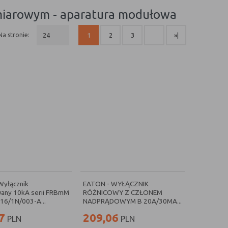
dmiarowym - aparatura modułowa
na stronie:
24
1
2
3
»|
Wyłącznik
EATON - WYŁĄCZNIK
any 10kA serii FRBmM
RÓŻNICOWY Z CZŁONEM
6/1N/003-A...
NADPRĄDOWYM B 20A/30MA...
7
209,06
PLN
PLN