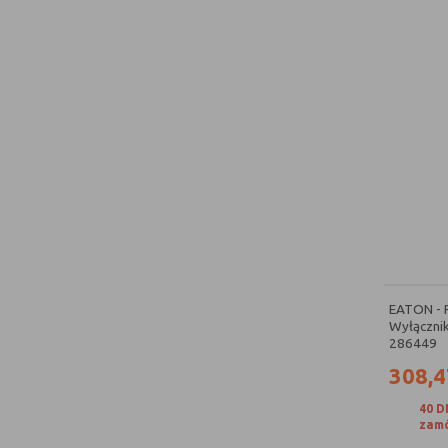
EATON - 
Wyłączni
286449
308,4
40 D
zamó