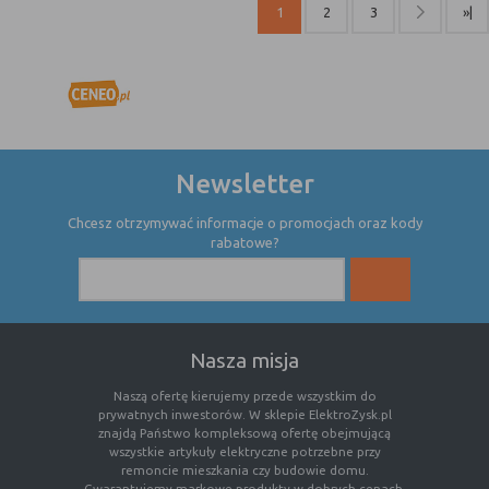
1
2
3
»|
Newsletter
Chcesz otrzymywać informacje o promocjach oraz kody
rabatowe?
Nasza misja
Naszą ofertę kierujemy przede wszystkim do
prywatnych inwestorów. W sklepie ElektroZysk.pl
znajdą Państwo kompleksową ofertę obejmującą
wszystkie artykuły elektryczne potrzebne przy
remoncie mieszkania czy budowie domu.
Gwarantujemy markowe produkty w dobrych cenach,