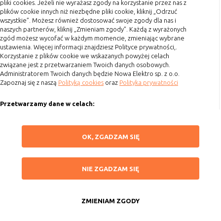
pliki cookies. Jeżeli nie wyrażasz zgody na korzystanie przez nas z
Koszty przesyłki
plików cookie innych niż niezbędne pliki cookie, kliknij „Odrzuć
wszystkie”. Możesz również dostosować swoje zgody dla nas i
Dostawa
naszych partnerów, kliknij „Zmieniam zgody”. Każdą z wyrażonych
Reklamacje
zgód możesz wycofać w każdym momencie, zmieniając wybrane
ustawienia. Więcej informacji znajdziesz Polityce prywatności,.
Zwrot towaru
Korzystanie z plików cookie we wskazanych powyżej celach
związane jest z przetwarzaniem Twoich danych osobowych.
Kontakt
Administratorem Twoich danych będzie Nowa Elektro sp. z o.o.
Zapoznaj się z naszą
Polityką cookies
oraz
Polityka prywatności
Szybki kontakt
Przetwarzamy dane w celach:
693 861 586
Ułatwienia korzystania z naszych stron, prezentowania indywidualnych
Godziny otwarcia: Pon.-Pt. 8-16
treści i reklam oraz ich pomiaru, tworzenia statystyk, poprawy
ZAPISZ WYBRANE
OK, ZGADZAM SIĘ
funkcjonalności strony.
sklep@elektrozysk.pl
Wykorzystujemy zautomatyzowane procesy, w tym profilowanie do analizy
Dołącz do nas
NIE ZGADZAM SIĘ
danych osobowych, aby wysyłać Ci spersonalizowane oferty i informacje
NIE ZGADZAM SIĘ
marketingowe lub prezentować je w serwisie.
ZAAKCEPTUJ WSZYSTKIE
Dokonujemy ponadto analizy wyników prowadzonych działań
marketingowych na podstawie Twojej aktywności na stronie za
ZMIENIAM ZGODY
Copyright 2015 by Elektrozysk.pl. Wszelkie prawa zastrzeżone.
pośrednictwem plików cookies, aby mierzyć skuteczność i trafność działań
Anuluj
Agencja interaktywna
[ti]
Powered by
2ClickShop
reklamowych oraz prowadzonej polityki cenowej.