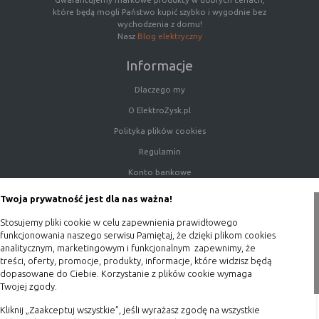
które będą mogli Państwo kupić szybko i wygodnie bez
wychodzenia z domu!
Nasz
Blog elektryczny
Informacje
Dlaczego my
O ElektroZysk.pl
Polityka plików cookies
Regulamin
Konto bankowe
Porady
Twoja prywatność jest dla nas ważna!
Polityka prywatności
Stosujemy pliki cookie w celu zapewnienia prawidłowego
Blog
funkcjonowania naszego serwisu Pamiętaj, że dzięki plikom cookies
analitycznym, marketingowym i funkcjonalnym zapewnimy, że
treści, oferty, promocje, produkty, informacje, które widzisz będą
Zakupy
dopasowane do Ciebie. Korzystanie z plików cookie wymaga
Twojej zgody.
Formy płatności
Kliknij „Zaakceptuj wszystkie”, jeśli wyrażasz zgodę na wszystkie
Terminy realizacji