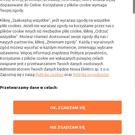
Zakupy
nie powinna uniemożliwić zupełnego
dopasowane do Ciebie. Korzystanie z plików cookie wymaga
krzystania z niej,
Twojej zgody.
Formy płatności
- służą bardzo ważnym funkcjonalnościom
Terminy realizacji
Kliknij „Zaakceptuj wszystkie”, jeśli wyrażasz zgodę na wszystkie
serwisu, ich zablokowanie spowoduje, że
pliki cookies. Jeżeli nie wyrażasz zgody na korzystanie przez nas z
Koszty przesyłki
wybrane funkcje nie będą działać
plików cookie innych niż niezbędne pliki cookie, kliknij „Odrzuć
prawidłowo.
wszystkie”. Możesz również dostosować swoje zgody dla nas i
Dostawa
naszych partnerów, kliknij „Zmieniam zgody”. Każdą z wyrażonych
Biznesowe
Umożliwiają realizację modelu
Reklamacje
zgód możesz wycofać w każdym momencie, zmieniając wybrane
biznesowego w oparciu o który
ustawienia. Więcej informacji znajdziesz Polityce prywatności,.
Zwrot towaru
udostępniona jest witryna, ich
Korzystanie z plików cookie we wskazanych powyżej celach
Kontakt
zablokowanie nie spowoduje
związane jest z przetwarzaniem Twoich danych osobowych.
Administratorem Twoich danych będzie Nowa Elektro sp. z o.o.
niedostępności całości funkcjonalności
Zapoznaj się z naszą
Polityką cookies
oraz
Polityka prywatności
Szybki kontakt
serwisu, ale może obniżyć poziom
świadczenia usługi ze względu na brak
Przetwarzamy dane w celach:
możliwości realizacji przez właściciela
693 861 586
witryny przychodów subsydiujących
Ułatwienia korzystania z naszych stron, prezentowania indywidualnych
Godziny otwarcia: Pon.-Pt. 8-16
działanie serwisu. Do tej kategorii należą
treści i reklam oraz ich pomiaru, tworzenia statystyk, poprawy
ZAPISZ WYBRANE
np. cookies reklamowe.
OK, ZGADZAM SIĘ
funkcjonalności strony.
sklep@elektrozysk.pl
Wykorzystujemy zautomatyzowane procesy, w tym profilowanie do analizy
Dołącz do nas
NIE ZGADZAM SIĘ
danych osobowych, aby wysyłać Ci spersonalizowane oferty i informacje
NIE ZGADZAM SIĘ
B. Ze względu na czas przez jaki cookie będzie
marketingowe lub prezentować je w serwisie.
umieszczone w urządzeniu końcowym użytkownika: