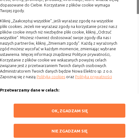
Zakupy
nie powinna uniemożliwić zupełnego
dopasowane do Ciebie. Korzystanie z plików cookie wymaga
krzystania z niej,
Twojej zgody.
Formy płatności
- służą bardzo ważnym funkcjonalnościom
Terminy realizacji
Kliknij „Zaakceptuj wszystkie”, jeśli wyrażasz zgodę na wszystkie
serwisu, ich zablokowanie spowoduje, że
pliki cookies. Jeżeli nie wyrażasz zgody na korzystanie przez nas z
Koszty przesyłki
wybrane funkcje nie będą działać
plików cookie innych niż niezbędne pliki cookie, kliknij „Odrzuć
prawidłowo.
wszystkie”. Możesz również dostosować swoje zgody dla nas i
Dostawa
naszych partnerów, kliknij „Zmieniam zgody”. Każdą z wyrażonych
Biznesowe
Umożliwiają realizację modelu
Reklamacje
zgód możesz wycofać w każdym momencie, zmieniając wybrane
biznesowego w oparciu o który
ustawienia. Więcej informacji znajdziesz Polityce prywatności,.
Zwrot towaru
udostępniona jest witryna, ich
Korzystanie z plików cookie we wskazanych powyżej celach
Kontakt
zablokowanie nie spowoduje
związane jest z przetwarzaniem Twoich danych osobowych.
Administratorem Twoich danych będzie Nowa Elektro sp. z o.o.
niedostępności całości funkcjonalności
Zapoznaj się z naszą
Polityką cookies
oraz
Polityka prywatności
Szybki kontakt
serwisu, ale może obniżyć poziom
świadczenia usługi ze względu na brak
Przetwarzamy dane w celach:
możliwości realizacji przez właściciela
693 861 586
witryny przychodów subsydiujących
Ułatwienia korzystania z naszych stron, prezentowania indywidualnych
Godziny otwarcia: Pon.-Pt. 8-16
działanie serwisu. Do tej kategorii należą
treści i reklam oraz ich pomiaru, tworzenia statystyk, poprawy
ZAPISZ WYBRANE
np. cookies reklamowe.
OK, ZGADZAM SIĘ
funkcjonalności strony.
sklep@elektrozysk.pl
Wykorzystujemy zautomatyzowane procesy, w tym profilowanie do analizy
Dołącz do nas
NIE ZGADZAM SIĘ
danych osobowych, aby wysyłać Ci spersonalizowane oferty i informacje
NIE ZGADZAM SIĘ
B. Ze względu na czas przez jaki cookie będzie
marketingowe lub prezentować je w serwisie.
umieszczone w urządzeniu końcowym użytkownika: