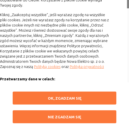
dopasowane do Ciebie. Korzystanie z plików cookie wymaga
nie powinna uniemożliwić zupełnego
Twojej zgody.
Formy płatności
krzystania z niej,
Terminy realizacji
Kliknij „Zaakceptuj wszystkie”, jeśli wyrażasz zgodę na wszystkie
- służą bardzo ważnym funkcjonalnościom
pliki cookies. Jeżeli nie wyrażasz zgody na korzystanie przez nas z
serwisu, ich zablokowanie spowoduje, że
Koszty przesyłki
plików cookie innych niż niezbędne pliki cookie, kliknij „Odrzuć
wybrane funkcje nie będą działać
wszystkie”. Możesz również dostosować swoje zgody dla nas i
Dostawa
prawidłowo.
naszych partnerów, kliknij „Zmieniam zgody”. Każdą z wyrażonych
Reklamacje
zgód możesz wycofać w każdym momencie, zmieniając wybrane
Biznesowe
Umożliwiają realizację modelu
ustawienia. Więcej informacji znajdziesz Polityce prywatności,.
Zwrot towaru
biznesowego w oparciu o który
Korzystanie z plików cookie we wskazanych powyżej celach
udostępniona jest witryna, ich
Kontakt
związane jest z przetwarzaniem Twoich danych osobowych.
zablokowanie nie spowoduje
Administratorem Twoich danych będzie Nowa Elektro sp. z o.o.
niedostępności całości funkcjonalności
Zapoznaj się z naszą
Polityką cookies
oraz
Polityka prywatności
Szybki kontakt
serwisu, ale może obniżyć poziom
świadczenia usługi ze względu na brak
Przetwarzamy dane w celach:
693 861 586
możliwości realizacji przez właściciela
Ułatwienia korzystania z naszych stron, prezentowania indywidualnych
witryny przychodów subsydiujących
Godziny otwarcia: Pon.-Pt. 8-16
treści i reklam oraz ich pomiaru, tworzenia statystyk, poprawy
ZAPISZ WYBRANE
działanie serwisu. Do tej kategorii należą
OK, ZGADZAM SIĘ
funkcjonalności strony.
sklep@elektrozysk.pl
np. cookies reklamowe.
Wykorzystujemy zautomatyzowane procesy, w tym profilowanie do analizy
Dołącz do nas
NIE ZGADZAM SIĘ
danych osobowych, aby wysyłać Ci spersonalizowane oferty i informacje
NIE ZGADZAM SIĘ
marketingowe lub prezentować je w serwisie.
B. Ze względu na czas przez jaki cookie będzie
ZAAKCEPTUJ WSZYSTKIE
umieszczone w urządzeniu końcowym użytkownika:
Dokonujemy ponadto analizy wyników prowadzonych działań