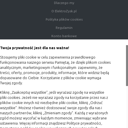
Dlaczego my
O ElektroZysk.pl
Rodzaj
Opis
Polityka plików cookies
Cookies
cookie umieszczone na czas korzystania z
tymczasowe
przeglądarki (sesji), zostaje wykasowane
Regulamin
(session
po jej zamknięciu
Konto bankowe
cookies)
Porady
Cookies
nie jest kasowane po zamknięciu
Twoja prywatność jest dla nas ważna!
stałe
przeglądarki i pozostaje w urządzeniu
Polityka prywatności
Stosujemy pliki cookie w celu zapewnienia prawidłowego
(persistent
użytkownika na określony czas lub bez
Blog
funkcjonowania naszego serwisu Pamiętaj, że dzięki plikom cookies
cookie)
okresu ważności w zależności od ustawień
analitycznym, marketingowym i funkcjonalnym zapewnimy, że
właściciela witryny
Zakupy
treści, oferty, promocje, produkty, informacje, które widzisz będą
dopasowane do Ciebie. Korzystanie z plików cookie wymaga
Twojej zgody.
Formy płatności
C. Ze względu na pochodzenie – administratora
Terminy realizacji
Kliknij „Zaakceptuj wszystkie”, jeśli wyrażasz zgodę na wszystkie
serwisu, który zarządza cookies:
pliki cookies. Jeżeli nie wyrażasz zgody na korzystanie przez nas z
Koszty przesyłki
plików cookie innych niż niezbędne pliki cookie, kliknij „Odrzuć
wszystkie”. Możesz również dostosować swoje zgody dla nas i
Rodzaj
Opis
Dostawa
naszych partnerów, kliknij „Zmieniam zgody”. Każdą z wyrażonych
Cookie
cookie umieszczone bezpośrednio przez
Reklamacje
zgód możesz wycofać w każdym momencie, zmieniając wybrane
własne
właściciela witryny jaka została
ustawienia. Więcej informacji znajdziesz Polityce prywatności,.
Zwrot towaru