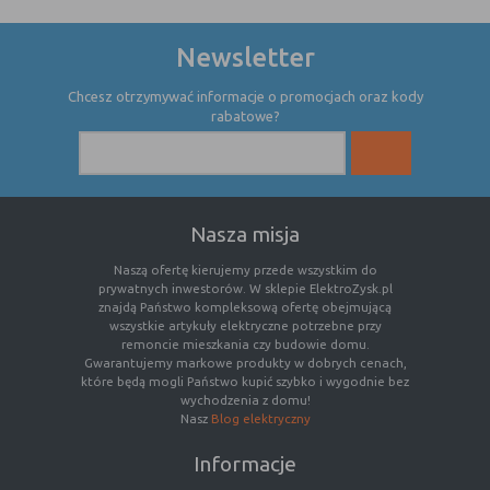
nie powinna uniemożliwić zupełnego
krzystania z niej,
Newsletter
- służą bardzo ważnym funkcjonalnościom
serwisu, ich zablokowanie spowoduje, że
Chcesz otrzymywać informacje o promocjach oraz kody
wybrane funkcje nie będą działać
rabatowe?
prawidłowo.
Biznesowe
Umożliwiają realizację modelu
biznesowego w oparciu o który
udostępniona jest witryna, ich
zablokowanie nie spowoduje
Nasza misja
niedostępności całości funkcjonalności
Naszą ofertę kierujemy przede wszystkim do
serwisu, ale może obniżyć poziom
prywatnych inwestorów. W sklepie ElektroZysk.pl
świadczenia usługi ze względu na brak
znajdą Państwo kompleksową ofertę obejmującą
możliwości realizacji przez właściciela
wszystkie artykuły elektryczne potrzebne przy
witryny przychodów subsydiujących
remoncie mieszkania czy budowie domu.
Gwarantujemy markowe produkty w dobrych cenach,
działanie serwisu. Do tej kategorii należą
które będą mogli Państwo kupić szybko i wygodnie bez
np. cookies reklamowe.
wychodzenia z domu!
Nasz
Blog elektryczny
Informacje
B. Ze względu na czas przez jaki cookie będzie
umieszczone w urządzeniu końcowym użytkownika: