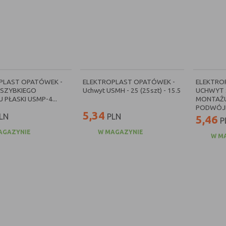
PLAST OPATÓWEK -
ELEKTROPLAST OPATÓWEK -
ELEKTRO
SZYBKIEGO
Uchwyt USMH - 25 (25szt) - 15.5
UCHWYT 
PŁASKI USMP-4...
MONTAŻ
PODWÓJN
5,34
LN
PLN
5,46
P
AGAZYNIE
W MAGAZYNIE
W M