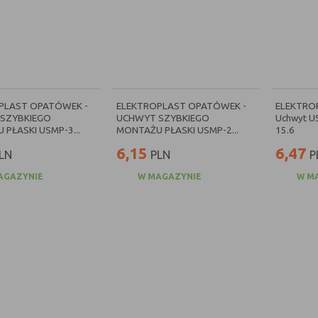
PLAST OPATÓWEK -
ELEKTROPLAST OPATÓWEK -
ELEKTRO
SZYBKIEGO
UCHWYT SZYBKIEGO
Uchwyt US
PŁASKI USMP-3...
MONTAŻU PŁASKI USMP-2...
15.6
6,15
6,47
LN
PLN
P
AGAZYNIE
W MAGAZYNIE
W M