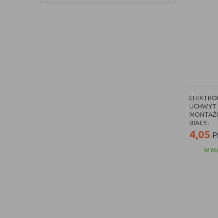
ELEKTRO
UCHWYT 
MONTAŻU
BIAŁY...
4,05
P
W M