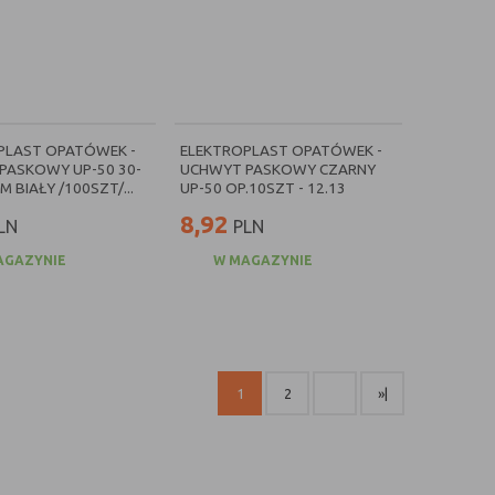
PLAST OPATÓWEK -
ELEKTROPLAST OPATÓWEK -
PASKOWY UP-50 30-
UCHWYT PASKOWY CZARNY
 BIAŁY /100SZT/...
UP-50 OP.10SZT - 12.13
8,92
LN
PLN
AGAZYNIE
W MAGAZYNIE
1
2
»|