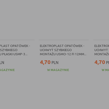
PLAST OPATÓWEK -
ELEKTROPLAST OPATÓWEK -
ELEKTRO
SZYBKIEGO
UCHWYT SZYBKIEGO
UCHWYT 
PŁASKI USMP-3...
MONTAŻU USMO-12 FI 12MM...
MONTAŻU 
4,70
4,70
LN
PLN
P
AGAZYNIE
W MAGAZYNIE
W M