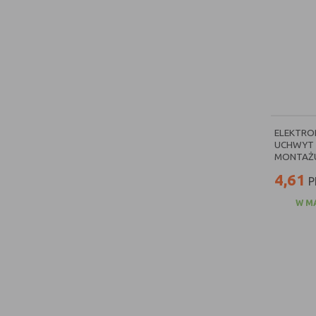
ELEKTRO
UCHWYT 
MONTAŻU 
4,61
P
W M