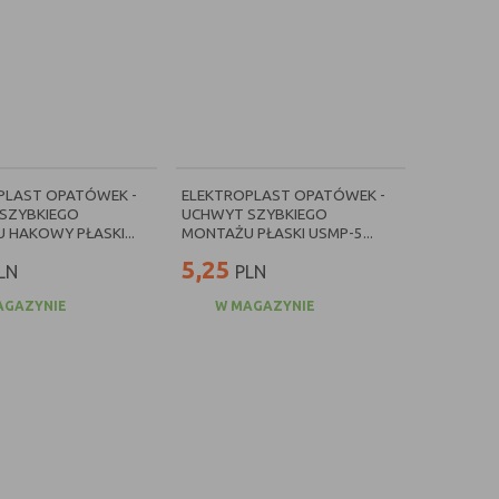
PLAST OPATÓWEK -
ELEKTROPLAST OPATÓWEK -
SZYBKIEGO
UCHWYT SZYBKIEGO
 HAKOWY PŁASKI...
MONTAŻU PŁASKI USMP-5...
5,25
LN
PLN
AGAZYNIE
W MAGAZYNIE