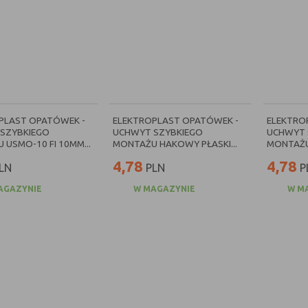
PLAST OPATÓWEK -
ELEKTROPLAST OPATÓWEK -
ELEKTRO
SZYBKIEGO
UCHWYT SZYBKIEGO
UCHWYT 
USMO-10 FI 10MM...
MONTAŻU HAKOWY PŁASKI...
MONTAŻU
4,78
4,78
LN
PLN
P
AGAZYNIE
W MAGAZYNIE
W M