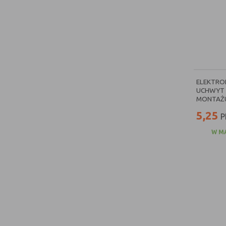
ELEKTRO
UCHWYT 
MONTAŻU 
5,25
P
W M