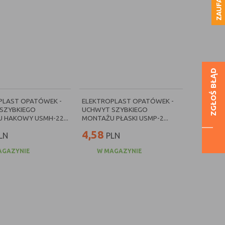
ZGŁOŚ BŁĄD
PLAST OPATÓWEK -
ELEKTROPLAST OPATÓWEK -
SZYBKIEGO
UCHWYT SZYBKIEGO
 HAKOWY USMH-22...
MONTAŻU PŁASKI USMP-2...
4,58
LN
PLN
AGAZYNIE
W MAGAZYNIE