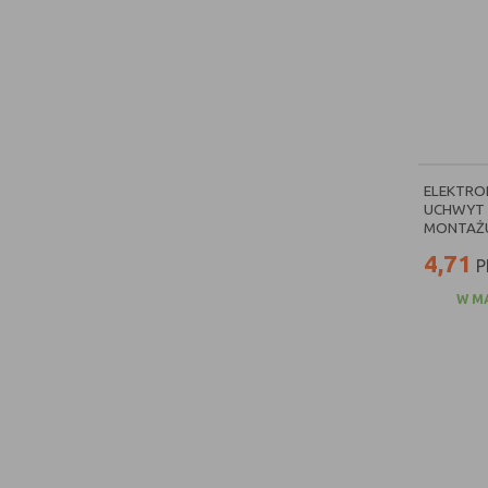
ELEKTRO
UCHWYT 
MONTAŻU 
4,71
P
W M