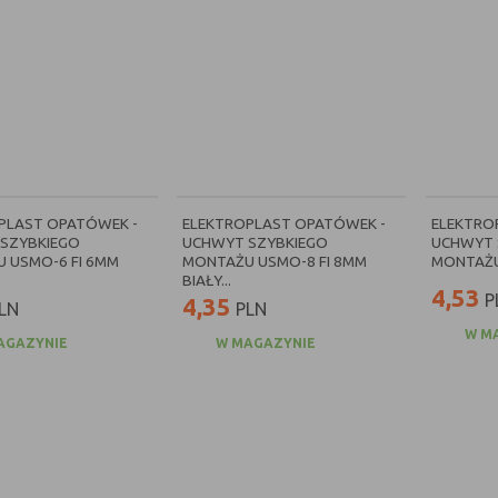
PLAST OPATÓWEK -
ELEKTROPLAST OPATÓWEK -
ELEKTRO
SZYBKIEGO
UCHWYT SZYBKIEGO
UCHWYT 
 USMO-6 FI 6MM
MONTAŻU USMO-8 FI 8MM
MONTAŻU
BIAŁY...
4,53
P
4,35
LN
PLN
W M
AGAZYNIE
W MAGAZYNIE