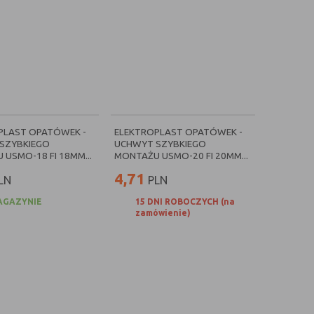
PLAST OPATÓWEK -
ELEKTROPLAST OPATÓWEK -
SZYBKIEGO
UCHWYT SZYBKIEGO
USMO-18 FI 18MM...
MONTAŻU USMO-20 FI 20MM...
4,71
LN
PLN
AGAZYNIE
15 DNI ROBOCZYCH (na
zamówienie)