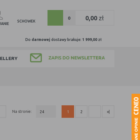
0
0,00
zł
0
SCHOWEK
ANIE
Do
darmowej
dostawy brakuje:
1 999,00
zł
ELLERY
na stronie:
24
1
2
»|