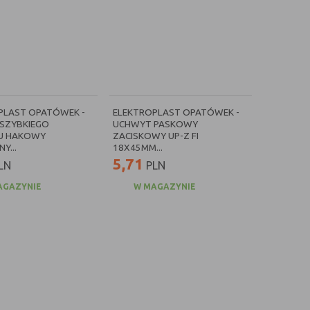
PLAST OPATÓWEK -
ELEKTROPLAST OPATÓWEK -
SZYBKIEGO
UCHWYT PASKOWY
U HAKOWY
ZACISKOWY UP-Z FI
Y...
18X45MM...
5,71
LN
PLN
AGAZYNIE
W MAGAZYNIE