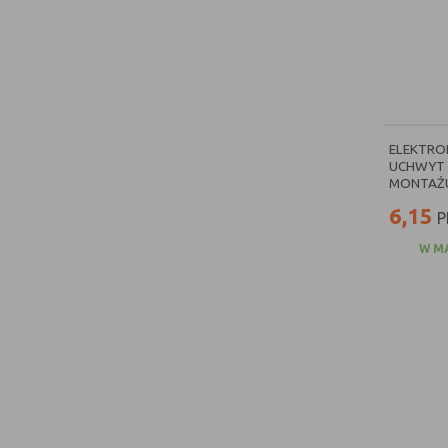
ELEKTRO
UCHWYT 
MONTAŻU 
6,15
P
W M