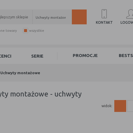
Uchwyty montażowe
LOGOW
KONTAKT
pne towary
wszystkie
PROMOCJE
BESTS
ENCI
SERIE
Uchwyty montażowe
yty montażowe - uchwyty
widok: