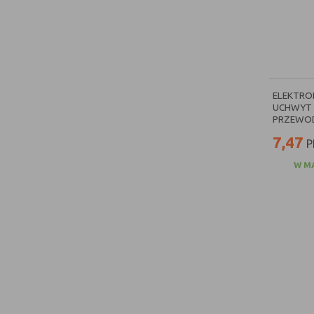
ELEKTRO
UCHWYT
PRZEWOD
7,47
P
W M