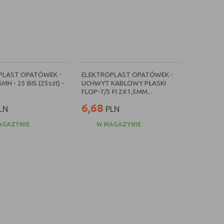
PLAST OPATÓWEK -
ELEKTROPLAST OPATÓWEK -
MH - 25 BIS (25szt) -
UCHWYT KABLOWY PŁASKI
FLOP-7/5 FI 2X1,5MM...
6,68
LN
PLN
AGAZYNIE
W MAGAZYNIE