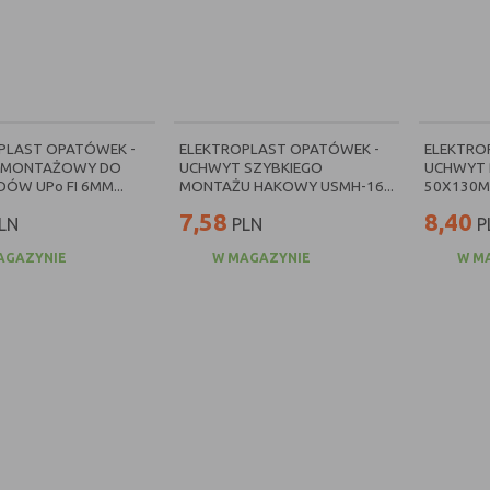
PLAST OPATÓWEK -
ELEKTROPLAST OPATÓWEK -
ELEKTRO
 MONTAŻOWY DO
UCHWYT SZYBKIEGO
UCHWYT 
ÓW UPo FI 6MM...
MONTAŻU HAKOWY USMH-16...
50X130MM
7,58
8,40
LN
PLN
P
AGAZYNIE
W MAGAZYNIE
W M