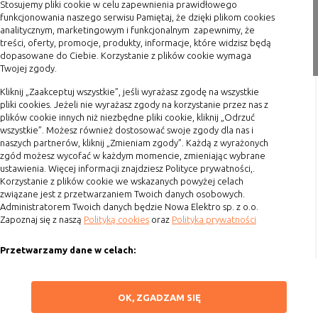
Stosujemy pliki cookie w celu zapewnienia prawidłowego
nie powinna uniemożliwić zupełnego
Blog
funkcjonowania naszego serwisu Pamiętaj, że dzięki plikom cookies
krzystania z niej,
analitycznym, marketingowym i funkcjonalnym zapewnimy, że
- służą bardzo ważnym funkcjonalnościom
treści, oferty, promocje, produkty, informacje, które widzisz będą
Zakupy
serwisu, ich zablokowanie spowoduje, że
dopasowane do Ciebie. Korzystanie z plików cookie wymaga
Twojej zgody.
wybrane funkcje nie będą działać
Formy płatności
prawidłowo.
Kliknij „Zaakceptuj wszystkie”, jeśli wyrażasz zgodę na wszystkie
Terminy realizacji
Biznesowe
Umożliwiają realizację modelu
pliki cookies. Jeżeli nie wyrażasz zgody na korzystanie przez nas z
Koszty przesyłki
plików cookie innych niż niezbędne pliki cookie, kliknij „Odrzuć
biznesowego w oparciu o który
wszystkie”. Możesz również dostosować swoje zgody dla nas i
Dostawa
udostępniona jest witryna, ich
naszych partnerów, kliknij „Zmieniam zgody”. Każdą z wyrażonych
zablokowanie nie spowoduje
Reklamacje
zgód możesz wycofać w każdym momencie, zmieniając wybrane
niedostępności całości funkcjonalności
ustawienia. Więcej informacji znajdziesz Polityce prywatności,.
Zwrot towaru
serwisu, ale może obniżyć poziom
Korzystanie z plików cookie we wskazanych powyżej celach
świadczenia usługi ze względu na brak
związane jest z przetwarzaniem Twoich danych osobowych.
Kontakt
Administratorem Twoich danych będzie Nowa Elektro sp. z o.o.
możliwości realizacji przez właściciela
Zapoznaj się z naszą
Polityką cookies
oraz
Polityka prywatności
witryny przychodów subsydiujących
Szybki kontakt
działanie serwisu. Do tej kategorii należą
Przetwarzamy dane w celach:
np. cookies reklamowe.
693 861 586
Ułatwienia korzystania z naszych stron, prezentowania indywidualnych
Godziny otwarcia: Pon.-Pt. 8-16
treści i reklam oraz ich pomiaru, tworzenia statystyk, poprawy
ZAPISZ WYBRANE
OK, ZGADZAM SIĘ
funkcjonalności strony.
sklep@elektrozysk.pl
B. Ze względu na czas przez jaki cookie będzie
umieszczone w urządzeniu końcowym użytkownika: