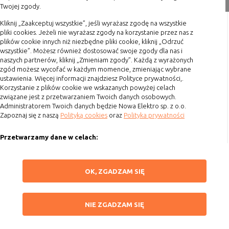
Twojej zgody.
nie powinna uniemożliwić zupełnego
Formy płatności
krzystania z niej,
Terminy realizacji
Kliknij „Zaakceptuj wszystkie”, jeśli wyrażasz zgodę na wszystkie
- służą bardzo ważnym funkcjonalnościom
pliki cookies. Jeżeli nie wyrażasz zgody na korzystanie przez nas z
Koszty przesyłki
serwisu, ich zablokowanie spowoduje, że
plików cookie innych niż niezbędne pliki cookie, kliknij „Odrzuć
wybrane funkcje nie będą działać
wszystkie”. Możesz również dostosować swoje zgody dla nas i
Dostawa
naszych partnerów, kliknij „Zmieniam zgody”. Każdą z wyrażonych
prawidłowo.
Reklamacje
zgód możesz wycofać w każdym momencie, zmieniając wybrane
Biznesowe
Umożliwiają realizację modelu
ustawienia. Więcej informacji znajdziesz Polityce prywatności,.
Zwrot towaru
biznesowego w oparciu o który
Korzystanie z plików cookie we wskazanych powyżej celach
Kontakt
udostępniona jest witryna, ich
związane jest z przetwarzaniem Twoich danych osobowych.
Administratorem Twoich danych będzie Nowa Elektro sp. z o.o.
zablokowanie nie spowoduje
Zapoznaj się z naszą
Polityką cookies
oraz
Polityka prywatności
Szybki kontakt
niedostępności całości funkcjonalności
serwisu, ale może obniżyć poziom
Przetwarzamy dane w celach:
693 861 586
świadczenia usługi ze względu na brak
możliwości realizacji przez właściciela
Ułatwienia korzystania z naszych stron, prezentowania indywidualnych
Godziny otwarcia: Pon.-Pt. 8-16
witryny przychodów subsydiujących
treści i reklam oraz ich pomiaru, tworzenia statystyk, poprawy
ZAPISZ WYBRANE
OK, ZGADZAM SIĘ
działanie serwisu. Do tej kategorii należą
funkcjonalności strony.
sklep@elektrozysk.pl
np. cookies reklamowe.
Wykorzystujemy zautomatyzowane procesy, w tym profilowanie do analizy
Dołącz do nas
NIE ZGADZAM SIĘ
danych osobowych, aby wysyłać Ci spersonalizowane oferty i informacje
NIE ZGADZAM SIĘ
marketingowe lub prezentować je w serwisie.
B. Ze względu na czas przez jaki cookie będzie
ZAAKCEPTUJ WSZYSTKIE
Dokonujemy ponadto analizy wyników prowadzonych działań
umieszczone w urządzeniu końcowym użytkownika: