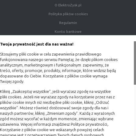
O ElektroZysk.pl
Rodzaj
Opis
Polityka plików cookies
Cookies
cookie umieszczone na czas korzystania z
Regulamin
tymczasowe
przeglądarki (sesji), zostaje wykasowane
Konto bankowe
(session
po jej zamknięciu
cookies)
Porady
Twoja prywatność jest dla nas ważna!
Cookies
nie jest kasowane po zamknięciu
Polityka prywatności
Stosujemy pliki cookie w celu zapewnienia prawidłowego
stałe
przeglądarki i pozostaje w urządzeniu
Blog
funkcjonowania naszego serwisu Pamiętaj, że dzięki plikom cookies
(persistent
użytkownika na określony czas lub bez
analitycznym, marketingowym i funkcjonalnym zapewnimy, że
cookie)
okresu ważności w zależności od ustawień
Zakupy
treści, oferty, promocje, produkty, informacje, które widzisz będą
właściciela witryny
dopasowane do Ciebie. Korzystanie z plików cookie wymaga
Twojej zgody.
Formy płatności
Terminy realizacji
Kliknij „Zaakceptuj wszystkie”, jeśli wyrażasz zgodę na wszystkie
C. Ze względu na pochodzenie – administratora
pliki cookies. Jeżeli nie wyrażasz zgody na korzystanie przez nas z
Koszty przesyłki
serwisu, który zarządza cookies:
plików cookie innych niż niezbędne pliki cookie, kliknij „Odrzuć
wszystkie”. Możesz również dostosować swoje zgody dla nas i
Dostawa
naszych partnerów, kliknij „Zmieniam zgody”. Każdą z wyrażonych
Rodzaj
Opis
Reklamacje
zgód możesz wycofać w każdym momencie, zmieniając wybrane
Cookie
cookie umieszczone bezpośrednio przez
ustawienia. Więcej informacji znajdziesz Polityce prywatności,.
Zwrot towaru
Korzystanie z plików cookie we wskazanych powyżej celach
własne
właściciela witryny jaka została
Kontakt
związane jest z przetwarzaniem Twoich danych osobowych.