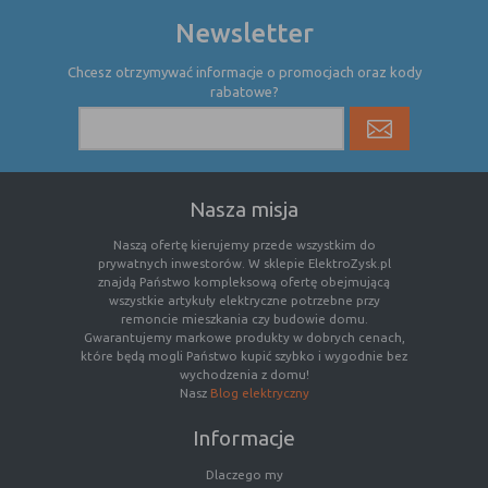
nie powinna uniemożliwić zupełnego
Newsletter
krzystania z niej,
- służą bardzo ważnym funkcjonalnościom
Chcesz otrzymywać informacje o promocjach oraz kody
serwisu, ich zablokowanie spowoduje, że
rabatowe?
wybrane funkcje nie będą działać
prawidłowo.
Biznesowe
Umożliwiają realizację modelu
biznesowego w oparciu o który
Nasza misja
udostępniona jest witryna, ich
zablokowanie nie spowoduje
Naszą ofertę kierujemy przede wszystkim do
niedostępności całości funkcjonalności
prywatnych inwestorów. W sklepie ElektroZysk.pl
serwisu, ale może obniżyć poziom
znajdą Państwo kompleksową ofertę obejmującą
świadczenia usługi ze względu na brak
wszystkie artykuły elektryczne potrzebne przy
remoncie mieszkania czy budowie domu.
możliwości realizacji przez właściciela
Gwarantujemy markowe produkty w dobrych cenach,
witryny przychodów subsydiujących
które będą mogli Państwo kupić szybko i wygodnie bez
działanie serwisu. Do tej kategorii należą
wychodzenia z domu!
np. cookies reklamowe.
Nasz
Blog elektryczny
Informacje
B. Ze względu na czas przez jaki cookie będzie
Dlaczego my
umieszczone w urządzeniu końcowym użytkownika: