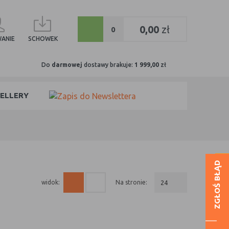
0
0,00
zł
0
ANIE
SCHOWEK
Do
darmowej
dostawy brakuje:
1 999,00
zł
ELLERY
ZGŁOŚ BŁĄD
na stronie:
24
widok: