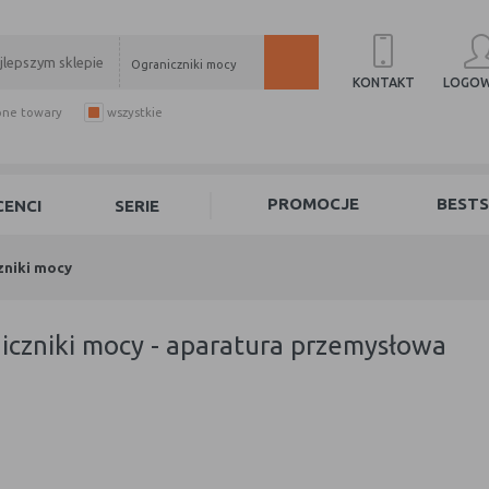
Ograniczniki mocy
LOGOW
KONTAKT
pne towary
wszystkie
PROMOCJE
BESTS
ENCI
SERIE
zniki mocy
niczniki mocy - aparatura przemysłowa