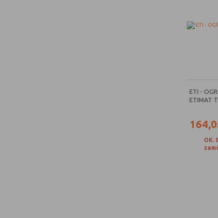
ETI - OG
ETIMAT T
164,0
OK. 
zamó