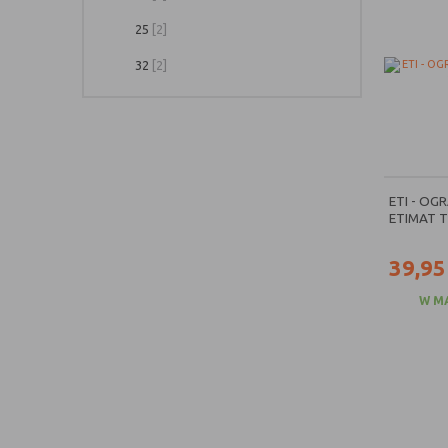
25
[2]
32
[2]
ETI - OG
ETIMAT T
39,95
W M