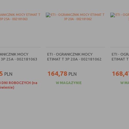
RANICZNIK MOCY
ETI - OGRANICZNIK MOCY
ETI - OG
 3P 25A - 002181063
ETIMAT T 3P 20A - 002181062
ETIMAT T
5
164,78
168,4
PLN
PLN
8 DNI ROBOCZYCH (na
W MAGAZYNIE
W M
wienie)