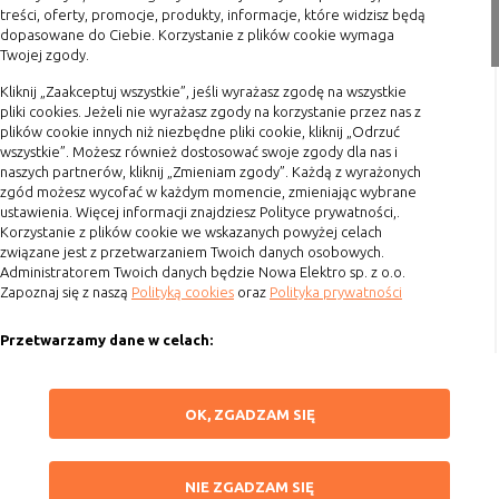
nie powinna uniemożliwić zupełnego
treści, oferty, promocje, produkty, informacje, które widzisz będą
Zakupy
dopasowane do Ciebie. Korzystanie z plików cookie wymaga
krzystania z niej,
Twojej zgody.
Formy płatności
- służą bardzo ważnym funkcjonalnościom
serwisu, ich zablokowanie spowoduje, że
Kliknij „Zaakceptuj wszystkie”, jeśli wyrażasz zgodę na wszystkie
Terminy realizacji
wybrane funkcje nie będą działać
pliki cookies. Jeżeli nie wyrażasz zgody na korzystanie przez nas z
Koszty przesyłki
prawidłowo.
plików cookie innych niż niezbędne pliki cookie, kliknij „Odrzuć
wszystkie”. Możesz również dostosować swoje zgody dla nas i
Dostawa
Biznesowe
Umożliwiają realizację modelu
naszych partnerów, kliknij „Zmieniam zgody”. Każdą z wyrażonych
biznesowego w oparciu o który
Reklamacje
zgód możesz wycofać w każdym momencie, zmieniając wybrane
udostępniona jest witryna, ich
ustawienia. Więcej informacji znajdziesz Polityce prywatności,.
Zwrot towaru
Korzystanie z plików cookie we wskazanych powyżej celach
zablokowanie nie spowoduje
związane jest z przetwarzaniem Twoich danych osobowych.
Kontakt
niedostępności całości funkcjonalności
Administratorem Twoich danych będzie Nowa Elektro sp. z o.o.
serwisu, ale może obniżyć poziom
Zapoznaj się z naszą
Polityką cookies
oraz
Polityka prywatności
Szybki kontakt
świadczenia usługi ze względu na brak
możliwości realizacji przez właściciela
Przetwarzamy dane w celach:
693 861 586
witryny przychodów subsydiujących
działanie serwisu. Do tej kategorii należą
Ułatwienia korzystania z naszych stron, prezentowania indywidualnych
Godziny otwarcia: Pon.-Pt. 8-16
treści i reklam oraz ich pomiaru, tworzenia statystyk, poprawy
np. cookies reklamowe.
ZAPISZ WYBRANE
OK, ZGADZAM SIĘ
funkcjonalności strony.
sklep@elektrozysk.pl
Wykorzystujemy zautomatyzowane procesy, w tym profilowanie do analizy
Dołącz do nas
NIE ZGADZAM SIĘ
B. Ze względu na czas przez jaki cookie będzie
danych osobowych, aby wysyłać Ci spersonalizowane oferty i informacje
NIE ZGADZAM SIĘ
marketingowe lub prezentować je w serwisie.
umieszczone w urządzeniu końcowym użytkownika: