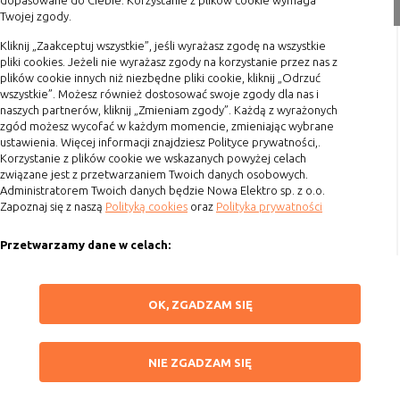
dopasowane do Ciebie. Korzystanie z plików cookie wymaga
nie powinna uniemożliwić zupełnego
Twojej zgody.
Formy płatności
krzystania z niej,
Terminy realizacji
Kliknij „Zaakceptuj wszystkie”, jeśli wyrażasz zgodę na wszystkie
- służą bardzo ważnym funkcjonalnościom
pliki cookies. Jeżeli nie wyrażasz zgody na korzystanie przez nas z
serwisu, ich zablokowanie spowoduje, że
Koszty przesyłki
plików cookie innych niż niezbędne pliki cookie, kliknij „Odrzuć
wybrane funkcje nie będą działać
wszystkie”. Możesz również dostosować swoje zgody dla nas i
Dostawa
prawidłowo.
naszych partnerów, kliknij „Zmieniam zgody”. Każdą z wyrażonych
Reklamacje
zgód możesz wycofać w każdym momencie, zmieniając wybrane
Biznesowe
Umożliwiają realizację modelu
ustawienia. Więcej informacji znajdziesz Polityce prywatności,.
Zwrot towaru
biznesowego w oparciu o który
Korzystanie z plików cookie we wskazanych powyżej celach
udostępniona jest witryna, ich
Kontakt
związane jest z przetwarzaniem Twoich danych osobowych.
zablokowanie nie spowoduje
Administratorem Twoich danych będzie Nowa Elektro sp. z o.o.
niedostępności całości funkcjonalności
Zapoznaj się z naszą
Polityką cookies
oraz
Polityka prywatności
Szybki kontakt
serwisu, ale może obniżyć poziom
świadczenia usługi ze względu na brak
Przetwarzamy dane w celach:
693 861 586
możliwości realizacji przez właściciela
Ułatwienia korzystania z naszych stron, prezentowania indywidualnych
witryny przychodów subsydiujących
Godziny otwarcia: Pon.-Pt. 8-16
treści i reklam oraz ich pomiaru, tworzenia statystyk, poprawy
ZAPISZ WYBRANE
działanie serwisu. Do tej kategorii należą
OK, ZGADZAM SIĘ
funkcjonalności strony.
sklep@elektrozysk.pl
np. cookies reklamowe.
Wykorzystujemy zautomatyzowane procesy, w tym profilowanie do analizy
Dołącz do nas
NIE ZGADZAM SIĘ
danych osobowych, aby wysyłać Ci spersonalizowane oferty i informacje
NIE ZGADZAM SIĘ
marketingowe lub prezentować je w serwisie.
B. Ze względu na czas przez jaki cookie będzie
ZAAKCEPTUJ WSZYSTKIE
umieszczone w urządzeniu końcowym użytkownika:
Dokonujemy ponadto analizy wyników prowadzonych działań