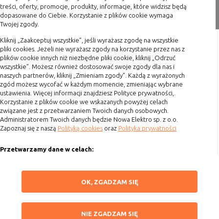
nie powinna uniemożliwić zupełnego
treści, oferty, promocje, produkty, informacje, które widzisz będą
Zakupy
dopasowane do Ciebie. Korzystanie z plików cookie wymaga
krzystania z niej,
Twojej zgody.
Formy płatności
- służą bardzo ważnym funkcjonalnościom
serwisu, ich zablokowanie spowoduje, że
Kliknij „Zaakceptuj wszystkie”, jeśli wyrażasz zgodę na wszystkie
Terminy realizacji
wybrane funkcje nie będą działać
pliki cookies. Jeżeli nie wyrażasz zgody na korzystanie przez nas z
Koszty przesyłki
prawidłowo.
plików cookie innych niż niezbędne pliki cookie, kliknij „Odrzuć
wszystkie”. Możesz również dostosować swoje zgody dla nas i
Dostawa
Biznesowe
Umożliwiają realizację modelu
naszych partnerów, kliknij „Zmieniam zgody”. Każdą z wyrażonych
biznesowego w oparciu o który
Reklamacje
zgód możesz wycofać w każdym momencie, zmieniając wybrane
udostępniona jest witryna, ich
ustawienia. Więcej informacji znajdziesz Polityce prywatności,.
Zwrot towaru
Korzystanie z plików cookie we wskazanych powyżej celach
zablokowanie nie spowoduje
związane jest z przetwarzaniem Twoich danych osobowych.
Kontakt
niedostępności całości funkcjonalności
Administratorem Twoich danych będzie Nowa Elektro sp. z o.o.
serwisu, ale może obniżyć poziom
Zapoznaj się z naszą
Polityką cookies
oraz
Polityka prywatności
Szybki kontakt
świadczenia usługi ze względu na brak
możliwości realizacji przez właściciela
Przetwarzamy dane w celach:
693 861 586
witryny przychodów subsydiujących
działanie serwisu. Do tej kategorii należą
Ułatwienia korzystania z naszych stron, prezentowania indywidualnych
Godziny otwarcia: Pon.-Pt. 8-16
treści i reklam oraz ich pomiaru, tworzenia statystyk, poprawy
np. cookies reklamowe.
ZAPISZ WYBRANE
OK, ZGADZAM SIĘ
funkcjonalności strony.
sklep@elektrozysk.pl
Wykorzystujemy zautomatyzowane procesy, w tym profilowanie do analizy
Dołącz do nas
NIE ZGADZAM SIĘ
B. Ze względu na czas przez jaki cookie będzie
danych osobowych, aby wysyłać Ci spersonalizowane oferty i informacje
NIE ZGADZAM SIĘ
marketingowe lub prezentować je w serwisie.
umieszczone w urządzeniu końcowym użytkownika: