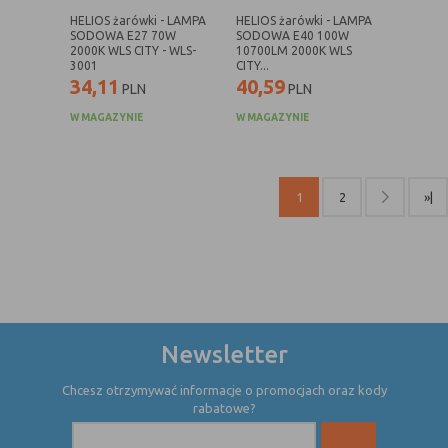
internetowej.
HELIOS żarówki - LAMPA
HELIOS żarówki - LAMPA
SODOWA E27 70W
SODOWA E40 100W
2000K WLS CITY - WLS-
10700LM 2000K WLS
3001
CITY...
34,11
40,59
PLN
PLN
W MAGAZYNIE
W MAGAZYNIE
1
2
»|
Newsletter
Chcesz otrzymywać informacje o promocjach oraz kody
rabatowe?