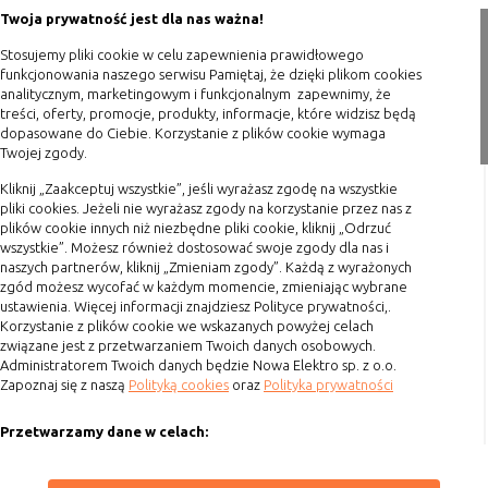
Porady
Twoja prywatność jest dla nas ważna!
Polityka prywatności
Stosujemy pliki cookie w celu zapewnienia prawidłowego
Blog
funkcjonowania naszego serwisu Pamiętaj, że dzięki plikom cookies
analitycznym, marketingowym i funkcjonalnym zapewnimy, że
treści, oferty, promocje, produkty, informacje, które widzisz będą
Zakupy
dopasowane do Ciebie. Korzystanie z plików cookie wymaga
Twojej zgody.
Formy płatności
Kliknij „Zaakceptuj wszystkie”, jeśli wyrażasz zgodę na wszystkie
Terminy realizacji
pliki cookies. Jeżeli nie wyrażasz zgody na korzystanie przez nas z
Koszty przesyłki
plików cookie innych niż niezbędne pliki cookie, kliknij „Odrzuć
wszystkie”. Możesz również dostosować swoje zgody dla nas i
Dostawa
naszych partnerów, kliknij „Zmieniam zgody”. Każdą z wyrażonych
Reklamacje
zgód możesz wycofać w każdym momencie, zmieniając wybrane
ustawienia. Więcej informacji znajdziesz Polityce prywatności,.
Zwrot towaru
Korzystanie z plików cookie we wskazanych powyżej celach
związane jest z przetwarzaniem Twoich danych osobowych.
Kontakt
Administratorem Twoich danych będzie Nowa Elektro sp. z o.o.
Zapoznaj się z naszą
Polityką cookies
oraz
Polityka prywatności
Szybki kontakt
Przetwarzamy dane w celach:
693 861 586
Ułatwienia korzystania z naszych stron, prezentowania indywidualnych
Godziny otwarcia: Pon.-Pt. 8-16
treści i reklam oraz ich pomiaru, tworzenia statystyk, poprawy