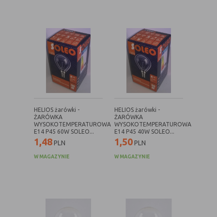
Rodzaj
Opis
Cookies
cookie umieszczone na czas korzystania z
tymczasowe
przeglądarki (sesji), zostaje wykasowane
(session
po jej zamknięciu
cookies)
Cookies
nie jest kasowane po zamknięciu
stałe
przeglądarki i pozostaje w urządzeniu
(persistent
użytkownika na określony czas lub bez
cookie)
okresu ważności w zależności od ustawień
HELIOS żarówki -
HELIOS żarówki -
ŻARÓWKA
ŻARÓWKA
właściciela witryny
WYSOKOTEMPERATUROWA
WYSOKOTEMPERATUROWA
E14 P45 60W SOLEO...
E14 P45 40W SOLEO...
1,48
1,50
PLN
PLN
C. Ze względu na pochodzenie – administratora
W MAGAZYNIE
W MAGAZYNIE
serwisu, który zarządza cookies:
Rodzaj
Opis
Cookie
cookie umieszczone bezpośrednio przez
własne
właściciela witryny jaka została