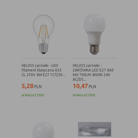
danych osobowych poszczególnych
użytkowników
E. Rodzaje cookies ze względu na ingerencję w
prywatność użytkownika:
Rodzaj
Opis
Nieszkodliwe
obejmuje cookies:
HELIOS żarówki - LED
HELIOS żarówki -
- niezbędne do poprawnego działania
filament klasyczna A55
ŻARÓWKA LED E27 A60
witryny
CL 230V 4W E27 1CT/20...
6W 700LM 4000K 24V
AC/DC...
- potrzebne do umożliwienia działania
5,28
10,47
PLN
PLN
funkcjonalności witryny, jednak ich
działanie nie ma nic wspólnego ze
W MAGAZYNIE
W MAGAZYNIE
śledzeniem użytkownika
Badające
wykorzystywane do śledzenia
użytkowników, jednak nie obejmują
informacji pozwalających zidentyfikować
danych konkretnego użytkownika