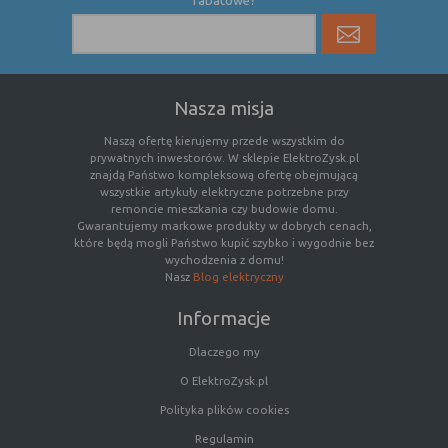
rabatowe?
Rodzaj
Opis
Cookies
cookie umieszczone na czas korzystania z
tymczasowe
przeglądarki (sesji), zostaje wykasowane
Nasza misja
(session
po jej zamknięciu
cookies)
Naszą ofertę kierujemy przede wszystkim do
prywatnych inwestorów. W sklepie ElektroZysk.pl
Cookies
nie jest kasowane po zamknięciu
znajdą Państwo kompleksową ofertę obejmującą
stałe
przeglądarki i pozostaje w urządzeniu
wszystkie artykuły elektryczne potrzebne przy
(persistent
użytkownika na określony czas lub bez
remoncie mieszkania czy budowie domu.
cookie)
okresu ważności w zależności od ustawień
Gwarantujemy markowe produkty w dobrych cenach,
które będą mogli Państwo kupić szybko i wygodnie bez
właściciela witryny
wychodzenia z domu!
Nasz
Blog elektryczny
C. Ze względu na pochodzenie – administratora
Informacje
serwisu, który zarządza cookies:
Dlaczego my
Rodzaj
Opis
O ElektroZysk.pl
Cookie
cookie umieszczone bezpośrednio przez
Polityka plików cookies
własne
właściciela witryny jaka została
Regulamin