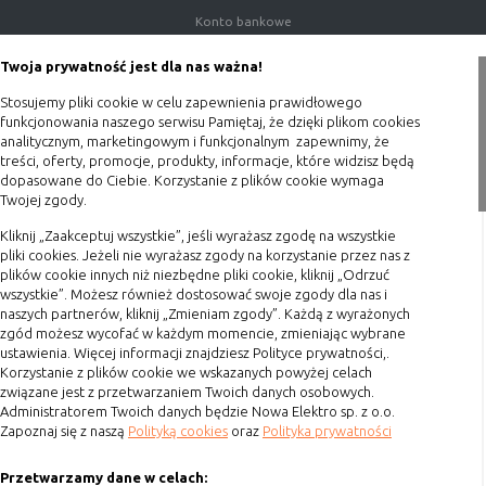
(first party
odwiedzona
Konto bankowe
cookie)
Porady
Cookie
cookie umieszczone przez zewnętrzne
Twoja prywatność jest dla nas ważna!
zewnętrzne
podmioty, których komponenty stron
Polityka prywatności
(third-party
zostały wywołane przez właściciela
Stosujemy pliki cookie w celu zapewnienia prawidłowego
Blog
funkcjonowania naszego serwisu Pamiętaj, że dzięki plikom cookies
cookie)
witryny
analitycznym, marketingowym i funkcjonalnym zapewnimy, że
Zakupy
treści, oferty, promocje, produkty, informacje, które widzisz będą
dopasowane do Ciebie. Korzystanie z plików cookie wymaga
Uwaga:
cookie mogą być wywołane przez administratora
Twojej zgody.
Formy płatności
za pomocą skryptów, komponentów, które znajdują się na
Terminy realizacji
Kliknij „Zaakceptuj wszystkie”, jeśli wyrażasz zgodę na wszystkie
serwerach partnera, umiejscowionych w innej lokalizacji –
pliki cookies. Jeżeli nie wyrażasz zgody na korzystanie przez nas z
innym kraju lub nawet zupełnie innym systemie prawnym.
Koszty przesyłki
plików cookie innych niż niezbędne pliki cookie, kliknij „Odrzuć
W przypadku wywołania przez administratora witryny
wszystkie”. Możesz również dostosować swoje zgody dla nas i
Dostawa
komponentów serwisu pochodzących spoza systemu
naszych partnerów, kliknij „Zmieniam zgody”. Każdą z wyrażonych
Reklamacje
administratora mogą obowiązywać inne standardowe
zgód możesz wycofać w każdym momencie, zmieniając wybrane
ustawienia. Więcej informacji znajdziesz Polityce prywatności,.
zasady polityki cookies niż polityka prywatności / cookies
Zwrot towaru
Korzystanie z plików cookie we wskazanych powyżej celach
administratora witryny.
Kontakt
związane jest z przetwarzaniem Twoich danych osobowych.
Administratorem Twoich danych będzie Nowa Elektro sp. z o.o.
D. Ze względu na cel jakiemu służą:
Zapoznaj się z naszą
Polityką cookies
oraz
Polityka prywatności
Szybki kontakt
Rodzaj
Opis
Przetwarzamy dane w celach:
693 861 586