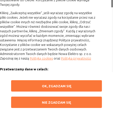
dopasowane do Ciebie. Korzystanie z plików cookie wymaga
nie powinna uniemożliwić zupełnego
Twojej zgody.
Formy płatności
krzystania z niej,
Terminy realizacji
Kliknij „Zaakceptuj wszystkie”, jeśli wyrażasz zgodę na wszystkie
- służą bardzo ważnym funkcjonalnościom
pliki cookies. Jeżeli nie wyrażasz zgody na korzystanie przez nas z
serwisu, ich zablokowanie spowoduje, że
Koszty przesyłki
plików cookie innych niż niezbędne pliki cookie, kliknij „Odrzuć
wybrane funkcje nie będą działać
wszystkie”. Możesz również dostosować swoje zgody dla nas i
Dostawa
prawidłowo.
naszych partnerów, kliknij „Zmieniam zgody”. Każdą z wyrażonych
Reklamacje
zgód możesz wycofać w każdym momencie, zmieniając wybrane
Biznesowe
Umożliwiają realizację modelu
ustawienia. Więcej informacji znajdziesz Polityce prywatności,.
Zwrot towaru
biznesowego w oparciu o który
Korzystanie z plików cookie we wskazanych powyżej celach
udostępniona jest witryna, ich
Kontakt
związane jest z przetwarzaniem Twoich danych osobowych.
zablokowanie nie spowoduje
Administratorem Twoich danych będzie Nowa Elektro sp. z o.o.
niedostępności całości funkcjonalności
Zapoznaj się z naszą
Polityką cookies
oraz
Polityka prywatności
Szybki kontakt
serwisu, ale może obniżyć poziom
świadczenia usługi ze względu na brak
Przetwarzamy dane w celach:
693 861 586
możliwości realizacji przez właściciela
Ułatwienia korzystania z naszych stron, prezentowania indywidualnych
witryny przychodów subsydiujących
Godziny otwarcia: Pon.-Pt. 8-16
treści i reklam oraz ich pomiaru, tworzenia statystyk, poprawy
ZAPISZ WYBRANE
działanie serwisu. Do tej kategorii należą
OK, ZGADZAM SIĘ
funkcjonalności strony.
sklep@elektrozysk.pl
np. cookies reklamowe.
Wykorzystujemy zautomatyzowane procesy, w tym profilowanie do analizy
Dołącz do nas
NIE ZGADZAM SIĘ
danych osobowych, aby wysyłać Ci spersonalizowane oferty i informacje
NIE ZGADZAM SIĘ
marketingowe lub prezentować je w serwisie.
B. Ze względu na czas przez jaki cookie będzie
ZAAKCEPTUJ WSZYSTKIE
umieszczone w urządzeniu końcowym użytkownika:
Dokonujemy ponadto analizy wyników prowadzonych działań