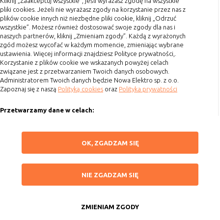
Kliknij „Zaakceptuj wszystkie”, jeśli wyrażasz zgodę na wszystkie
pliki cookies. Jeżeli nie wyrażasz zgody na korzystanie przez nas z
Koszty przesyłki
plików cookie innych niż niezbędne pliki cookie, kliknij „Odrzuć
wszystkie”. Możesz również dostosować swoje zgody dla nas i
Dostawa
naszych partnerów, kliknij „Zmieniam zgody”. Każdą z wyrażonych
Reklamacje
zgód możesz wycofać w każdym momencie, zmieniając wybrane
ustawienia. Więcej informacji znajdziesz Polityce prywatności,.
Zwrot towaru
Korzystanie z plików cookie we wskazanych powyżej celach
Kontakt
związane jest z przetwarzaniem Twoich danych osobowych.
Administratorem Twoich danych będzie Nowa Elektro sp. z o.o.
Zapoznaj się z naszą
Polityką cookies
oraz
Polityka prywatności
Szybki kontakt
Przetwarzamy dane w celach:
693 861 586
Ułatwienia korzystania z naszych stron, prezentowania indywidualnych
Godziny otwarcia: Pon.-Pt. 8-16
treści i reklam oraz ich pomiaru, tworzenia statystyk, poprawy
ZAPISZ WYBRANE
OK, ZGADZAM SIĘ
funkcjonalności strony.
sklep@elektrozysk.pl
Wykorzystujemy zautomatyzowane procesy, w tym profilowanie do analizy
Dołącz do nas
NIE ZGADZAM SIĘ
danych osobowych, aby wysyłać Ci spersonalizowane oferty i informacje
NIE ZGADZAM SIĘ
marketingowe lub prezentować je w serwisie.
ZAAKCEPTUJ WSZYSTKIE
Dokonujemy ponadto analizy wyników prowadzonych działań
marketingowych na podstawie Twojej aktywności na stronie za
ZMIENIAM ZGODY
Copyright 2015 by Elektrozysk.pl. Wszelkie prawa zastrzeżone.
pośrednictwem plików cookies, aby mierzyć skuteczność i trafność działań
Anuluj
Agencja interaktywna
[ti]
Powered by
2ClickShop