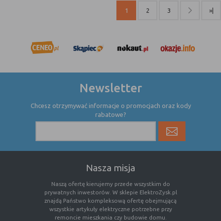
internetowej.
1
2
3
»|
Newsletter
Chcesz otrzymywać informacje o promocjach oraz kody
rabatowe?
Nasza misja
Naszą ofertę kierujemy przede wszystkim do
prywatnych inwestorów. W sklepie ElektroZysk.pl
znajdą Państwo kompleksową ofertę obejmującą
wszystkie artykuły elektryczne potrzebne przy
remoncie mieszkania czy budowie domu.