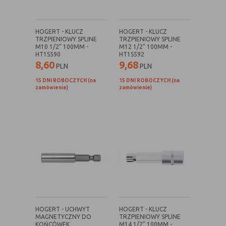
Rodzaj
Opis
HOGERT - KLUCZ
HOGERT - KLUCZ
Cookies
cookie umieszczone na czas korzystania z
TRZPIENIOWY SPLINE
TRZPIENIOWY SPLINE
tymczasowe
przeglądarki (sesji), zostaje wykasowane
M10 1/2" 100MM -
M12 1/2" 100MM -
HT1S590
HT1S592
(session
po jej zamknięciu
8,60
9,68
PLN
PLN
cookies)
15 DNI ROBOCZYCH (na
15 DNI ROBOCZYCH (na
Cookies
nie jest kasowane po zamknięciu
zamówienie)
zamówienie)
stałe
przeglądarki i pozostaje w urządzeniu
(persistent
użytkownika na określony czas lub bez
cookie)
okresu ważności w zależności od ustawień
właściciela witryny
C. Ze względu na pochodzenie – administratora
serwisu, który zarządza cookies:
Rodzaj
Opis
Cookie
cookie umieszczone bezpośrednio przez
HOGERT - UCHWYT
HOGERT - KLUCZ
własne
właściciela witryny jaka została
MAGNETYCZNY DO
TRZPIENIOWY SPLINE
KOŃCÓWEK
M14 1/2" 100MM -