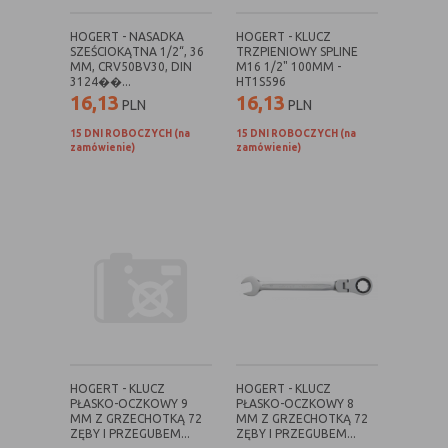
danych osobowych poszczególnych
użytkowników
HOGERT - NASADKA
HOGERT - KLUCZ
SZEŚCIOKĄTNA 1/2“, 36
TRZPIENIOWY SPLINE
MM, CRV50BV30, DIN
M16 1/2" 100MM -
3124��...
HT1S596
16,13
16,13
E. Rodzaje cookies ze względu na ingerencję w
PLN
PLN
prywatność użytkownika:
15 DNI ROBOCZYCH (na
15 DNI ROBOCZYCH (na
zamówienie)
zamówienie)
Rodzaj
Opis
Nieszkodliwe
obejmuje cookies:
- niezbędne do poprawnego działania
witryny
- potrzebne do umożliwienia działania
funkcjonalności witryny, jednak ich
działanie nie ma nic wspólnego ze
śledzeniem użytkownika
Badające
wykorzystywane do śledzenia
użytkowników, jednak nie obejmują
HOGERT - KLUCZ
HOGERT - KLUCZ
informacji pozwalających zidentyfikować
PŁASKO-OCZKOWY 9
PŁASKO-OCZKOWY 8
danych konkretnego użytkownika
MM Z GRZECHOTKĄ 72
MM Z GRZECHOTKĄ 72
ZĘBY I PRZEGUBEM...
ZĘBY I PRZEGUBEM...