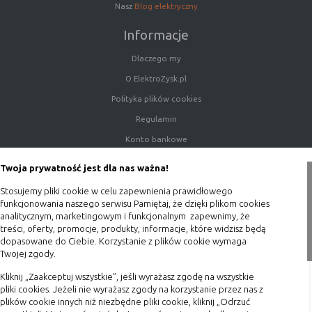
Nasz
Blog elektryczny
nie powinna uniemożliwić zupełnego
krzystania z niej,
Informacje
- służą bardzo ważnym funkcjonalnościom
serwisu, ich zablokowanie spowoduje, że
Dlaczego my
wybrane funkcje nie będą działać
O ElektroZysk.pl
prawidłowo.
Polityka plików cookies
Biznesowe
Umożliwiają realizację modelu
biznesowego w oparciu o który
Regulamin
udostępniona jest witryna, ich
Konto bankowe
zablokowanie nie spowoduje
Porady
niedostępności całości funkcjonalności
Twoja prywatność jest dla nas ważna!
serwisu, ale może obniżyć poziom
Polityka prywatności
świadczenia usługi ze względu na brak
Stosujemy pliki cookie w celu zapewnienia prawidłowego
Blog
funkcjonowania naszego serwisu Pamiętaj, że dzięki plikom cookies
możliwości realizacji przez właściciela
analitycznym, marketingowym i funkcjonalnym zapewnimy, że
witryny przychodów subsydiujących
Zakupy
treści, oferty, promocje, produkty, informacje, które widzisz będą
działanie serwisu. Do tej kategorii należą
dopasowane do Ciebie. Korzystanie z plików cookie wymaga
np. cookies reklamowe.
Twojej zgody.
Formy płatności
Terminy realizacji
Kliknij „Zaakceptuj wszystkie”, jeśli wyrażasz zgodę na wszystkie
pliki cookies. Jeżeli nie wyrażasz zgody na korzystanie przez nas z
B. Ze względu na czas przez jaki cookie będzie
Koszty przesyłki
plików cookie innych niż niezbędne pliki cookie, kliknij „Odrzuć
umieszczone w urządzeniu końcowym użytkownika: