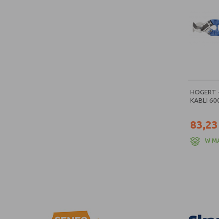
HOGERT -
KABLI 60
83,23
W M