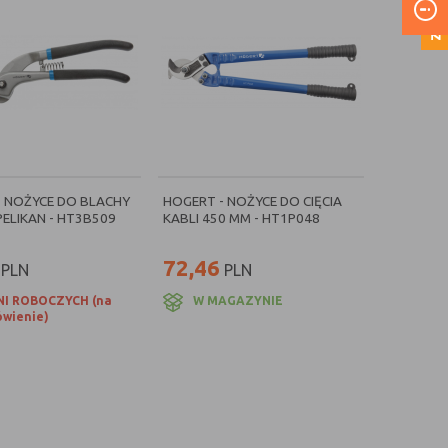
- NOŻYCE DO BLACHY
HOGERT - NOŻYCE DO CIĘCIA
PELIKAN - HT3B509
KABLI 450 MM - HT1P048
72,46
PLN
PLN
NI ROBOCZYCH (na
W MAGAZYNIE
wienie)