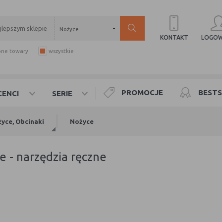
Nożyce
LOGOW
KONTAKT
pne towary
wszystkie
PROMOCJE
BESTS
ENCI
SERIE
yce, Obcinaki
Nożyce
ce - narzędzia ręczne