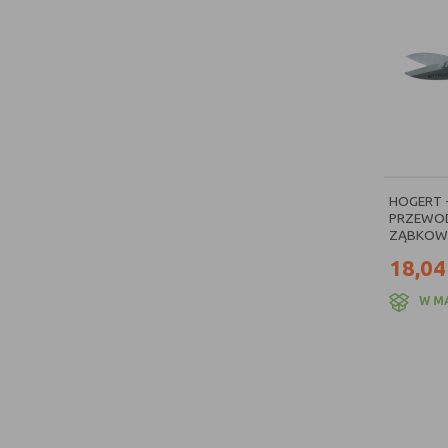
HOGERT 
PRZEWOD
ZĄBKOWA
18,04
W M