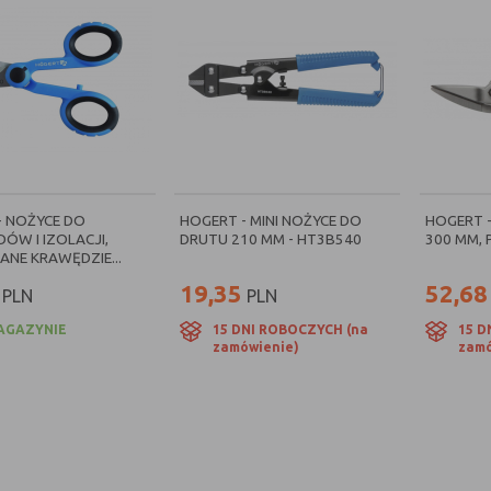
- NOŻYCE DO
HOGERT - MINI NOŻYCE DO
HOGERT 
ÓW I IZOLACJI,
DRUTU 210 MM - HT3B540
300 MM, 
NE KRAWĘDZIE...
19,35
52,68
PLN
PLN
AGAZYNIE
15 DNI ROBOCZYCH (na
15 D
zamówienie)
zamó