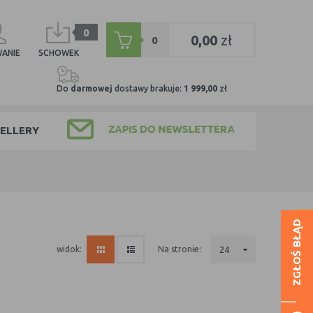
0
0,00
zł
0
ANIE
SCHOWEK
Do
darmowej
dostawy brakuje:
1 999,00
zł
ELLERY
ZGŁOŚ BŁĄD
na stronie:
24
widok: