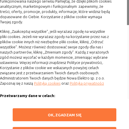
funkcjonowania naszego serwisu Pamiętaj, że dzięki plikom cookies
Konfiguracji
umożliwiają ustawienia funkcji i usług
analitycznym, marketingowym i funkcjonalnym zapewnimy, że
serwisu
w serwisie
Zakupy
treści, oferty, promocje, produkty, informacje, które widzisz będą
dopasowane do Ciebie. Korzystanie z plików cookie wymaga
Bezpieczeństwo
umożliwiają weryfikację
Twojej zgody.
Formy płatności
i niezawodność
autentyczności oraz optymalizację
Terminy realizacji
serwisu
wydajności serwisu
Kliknij „Zaakceptuj wszystkie”, jeśli wyrażasz zgodę na wszystkie
pliki cookies. Jeżeli nie wyrażasz zgody na korzystanie przez nas z
Koszty przesyłki
Uwierzytelnianie
umożliwiają informowanie gdy
plików cookie innych niż niezbędne pliki cookie, kliknij „Odrzuć
użytkownik jest zalogowany, dzięki
wszystkie”. Możesz również dostosować swoje zgody dla nas i
Dostawa
czemu witryna może pokazywać
naszych partnerów, kliknij „Zmieniam zgody”. Każdą z wyrażonych
Reklamacje
odpowiednie informacje i funkcje
zgód możesz wycofać w każdym momencie, zmieniając wybrane
ustawienia. Więcej informacji znajdziesz Polityce prywatności,.
Zwrot towaru
Stan sesji
umożliwiają zapisywanie informacji o
Korzystanie z plików cookie we wskazanych powyżej celach
tym, jak użytkownicy korzystają z
Kontakt
związane jest z przetwarzaniem Twoich danych osobowych.
witryny. Mogą one dotyczyć najczęściej
Administratorem Twoich danych będzie Nowa Elektro sp. z o.o.
Zapoznaj się z naszą
Polityką cookies
oraz
Polityka prywatności
odwiedzanych stron lub ewentualnych
Szybki kontakt
komunikatów o błędach
Przetwarzamy dane w celach:
wyświetlanych na niektórych stronach.
693 861 586
Pliki cookie służące do zapisywania
Ułatwienia korzystania z naszych stron, prezentowania indywidualnych
tzw. "stanu sesji" pomagają ulepszać
Godziny otwarcia: Pon.-Pt. 8-16
treści i reklam oraz ich pomiaru, tworzenia statystyk, poprawy
ZAPISZ WYBRANE
usługi i zwiększać komfort
OK, ZGADZAM SIĘ
funkcjonalności strony.
sklep@elektrozysk.pl
przeglądania stron
Wykorzystujemy zautomatyzowane procesy, w tym profilowanie do analizy
Dołącz do nas
NIE ZGADZAM SIĘ
Procesy
umożliwiają sprawne działanie samej