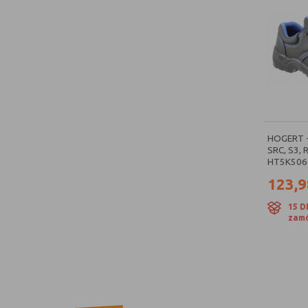
HOGERT 
SRC, S3,
HT5K506
123,9
15 D
zamó