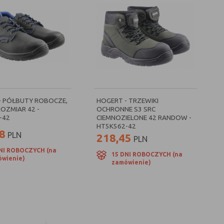
- PÓŁBUTY ROBOCZE,
HOGERT - TRZEWIKI
 ROZMIAR 42 -
OCHRONNE S3 SRC
-42
CIEMNOZIELONE 42 RANDOW -
HT5K562-42
8
PLN
218,45
PLN
NI ROBOCZYCH (na
15 DNI ROBOCZYCH (na
wienie)
zamówienie)