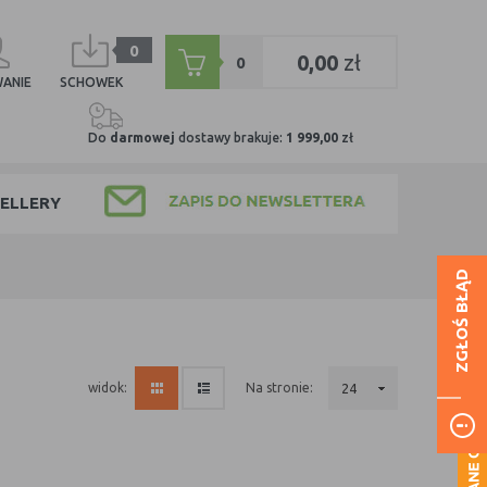
0
0,00
zł
0
ANIE
SCHOWEK
Do
darmowej
dostawy brakuje:
1 999,00
zł
ELLERY
ZGŁOŚ BŁĄD
na stronie:
24
widok: