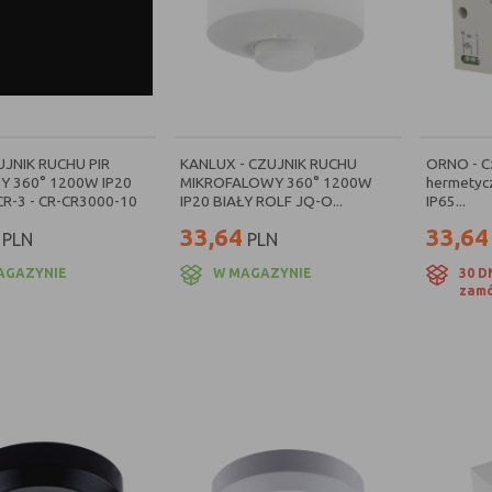
UJNIK RUCHU PIR
KANLUX - CZUJNIK RUCHU
ORNO - Cz
Y 360° 1200W IP20
MIKROFALOWY 360° 1200W
hermetyc
R-3 - CR-CR3000-10
IP20 BIAŁY ROLF JQ-O...
IP65...
33,64
33,64
PLN
PLN
AGAZYNIE
W MAGAZYNIE
30 D
zamó