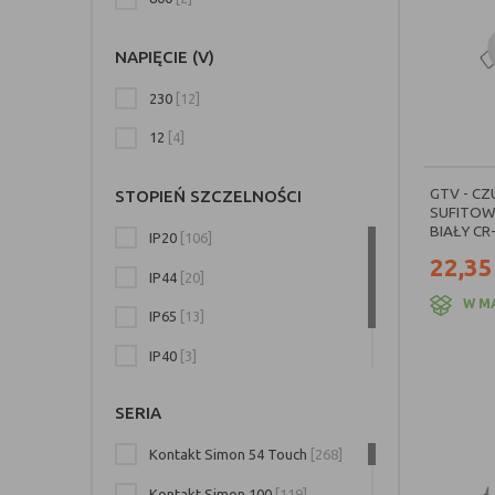
Grafit
[3]
NAPIĘCIE (V)
Tytan
[3]
230
[12]
Biała Mgła
[2]
12
[4]
Pomarańczowy
[1]
GTV - CZ
Stalowy
[1]
STOPIEŃ SZCZELNOŚCI
SUFITOW
BIAŁY CR
IP20
[106]
22,35
IP44
[20]
W M
IP65
[13]
IP40
[3]
IP66
[1]
SERIA
Kontakt Simon 54 Touch
[268]
Kontakt Simon 100
[119]