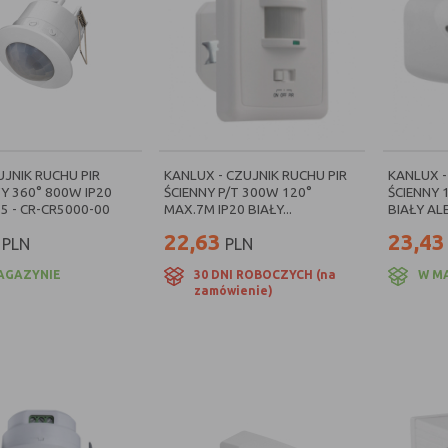
UJNIK RUCHU PIR
KANLUX - CZUJNIK RUCHU PIR
KANLUX -
Y 360° 800W IP20
ŚCIENNY P/T 300W 120°
ŚCIENNY 
-5 - CR-CR5000-00
MAX.7M IP20 BIAŁY...
BIAŁY ALE
22,63
23,43
PLN
PLN
AGAZYNIE
30 DNI ROBOCZYCH (na
W M
zamówienie)