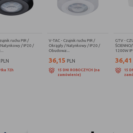
ujnik ruchu PIR /
V-TAC - Czujnik ruchu PIR /
GTV - CZ
 Natynkowy / IP20 /
Okrągły / Natynkowy / IP20 /
ŚCIENNO
..
Obudowa:...
1200W IP6
36,15
36,41
PLN
PLN
łka 72h
15 DNI ROBOCZYCH (na
15 D
zamówienie)
zamó