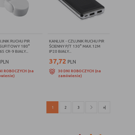
UJNIK RUCHU PIR
KANLUX - CZUJNIK RUCHU PIR
/SUFITOWY 180°
ŚCIENNY P/T 130° MAX.12M
5 CR-9 BIAŁY...
IP20 BIAŁY...
37,72
PLN
PLN
NI ROBOCZYCH (na
30 DNI ROBOCZYCH (na
wienie)
zamówienie)
1
2
3
»|