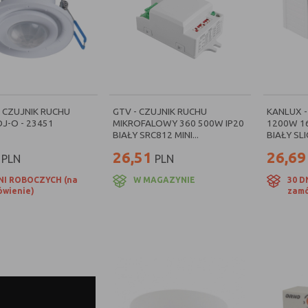
 CZUJNIK RUCHU
GTV - CZUJNIK RUCHU
KANLUX -
J-O - 23451
MIKROFALOWY 360 500W IP20
1200W 16
BIAŁY SRC812 MINI...
BIAŁY SLI
26,51
26,69
PLN
PLN
NI ROBOCZYCH (na
W MAGAZYNIE
30 D
wienie)
zamó