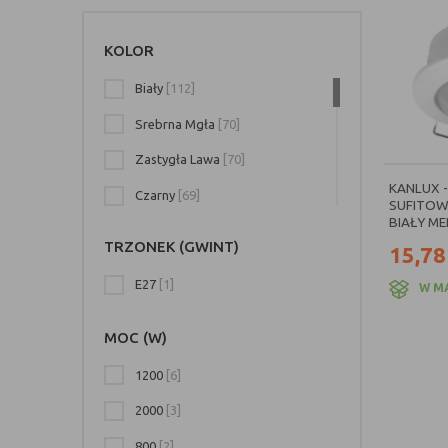
KOLOR
Biały
[112]
Srebrna Mgła
[70]
Zastygła Lawa
[70]
KANLUX -
Czarny
[69]
SUFITOW
BIAŁY ME
Biała Perła
[68]
TRZONEK (GWINT)
15,78
Biały Mat
[32]
E27
[1]
W M
Czarny Mat
[31]
MOC (W)
Burzowa Chmura
[19]
Księżycowa Lawa
[19]
1200
[6]
Wulkaniczna Lawa
[19]
2000
[3]
Kremowy
[4]
800
[2]