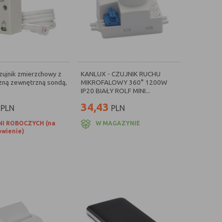
ujnik zmierzchowy z
KANLUX - CZUJNIK RUCHU
zną zewnętrzną sondą,
MIKROFALOWY 360° 1200W
IP20 BIAŁY ROLF MINI...
34,43
PLN
PLN
NI ROBOCZYCH (na
W MAGAZYNIE
wienie)