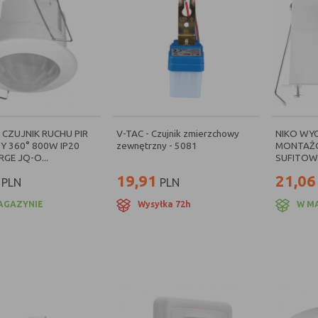
 CZUJNIK RUCHU PIR
V-TAC - Czujnik zmierzchowy
NIKO WY
Y 360° 800W IP20
zewnętrzny - 5081
MONTAŻ
RGE JQ-O...
SUFITOWY
19,91
21,06
PLN
PLN
AGAZYNIE
Wysyłka 72h
W M