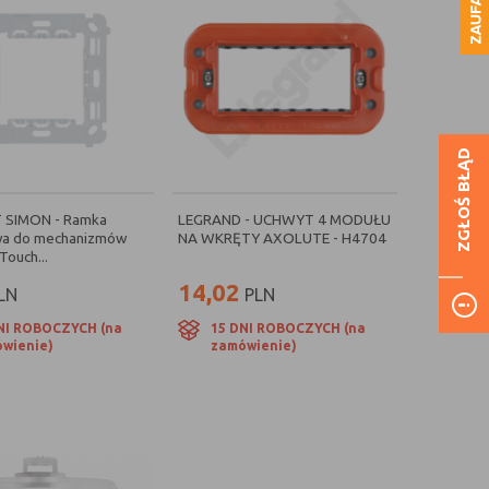
ZGŁOŚ BŁĄD
SIMON - Ramka
LEGRAND - UCHWYT 4 MODUŁU
a do mechanizmów
NA WKRĘTY AXOLUTE - H4704
Touch...
14,02
LN
PLN
NI ROBOCZYCH (na
15 DNI ROBOCZYCH (na
wienie)
zamówienie)