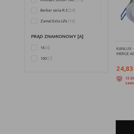
Berker seria R.3
[24]
Zamel Exta Life
[16]
Kanlux inteligentny budynek
[16]
PRĄD ZNAMIONOWY [A]
Zamel Exta
[14]
16
[4]
KANLUX -
Berker B.Kwadrat
[13]
MERGE AD
100
[1]
Legrand Netatmo
[13]
24,83
Legrand Celiane
[12]
15 D
zamó
Zamel Supla
[11]
Berker seria B
[10]
Legrand Green'up
[9]
Berker seria Q.1
[8]
Zamel Exta Free
[7]