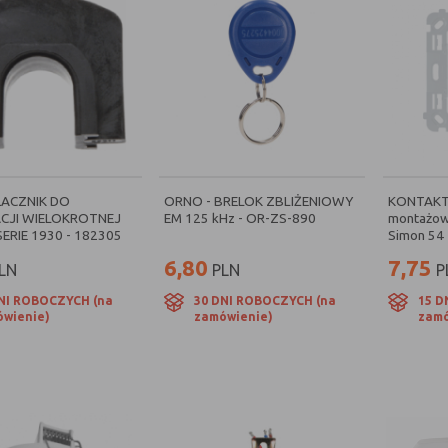
ŁACZNIK DO
ORNO - BRELOK ZBLIŻENIOWY
KONTAKT 
CJI WIELOKROTNEJ
EM 125 kHz - OR-ZS-890
montażow
ERIE 1930 - 182305
Simon 54 
6,80
7,75
LN
PLN
P
NI ROBOCZYCH (na
30 DNI ROBOCZYCH (na
15 D
wienie)
zamówienie)
zamó