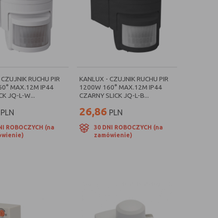
 CZUJNIK RUCHU PIR
KANLUX - CZUJNIK RUCHU PIR
0° MAX.12M IP44
1200W 160° MAX.12M IP44
CK JQ-L-W...
CZARNY SLICK JQ-L-B...
26,86
PLN
PLN
NI ROBOCZYCH (na
30 DNI ROBOCZYCH (na
wienie)
zamówienie)