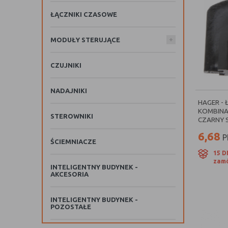
ŁĄCZNIKI CZASOWE
+
MODUŁY STERUJĄCE
CZUJNIKI
NADAJNIKI
HAGER - 
KOMBINA
STEROWNIKI
CZARNY S
6,68
P
ŚCIEMNIACZE
15 D
zamó
INTELIGENTNY BUDYNEK -
AKCESORIA
INTELIGENTNY BUDYNEK -
POZOSTAŁE