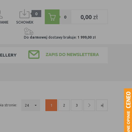
0
0,00
zł
0
ANIE
SCHOWEK
Do
darmowej
dostawy brakuje:
1 999,00
zł
ELLERY
na stronie:
24
1
2
3
»|