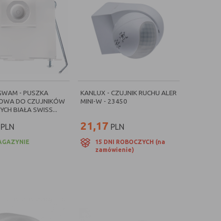
GWAM - PUSZKA
KANLUX - CZUJNIK RUCHU ALER
OWA DO CZUJNIKÓW
MINI-W - 23450
CH BIAŁA SWISS...
21,17
PLN
PLN
AGAZYNIE
15 DNI ROBOCZYCH (na
zamówienie)