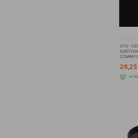
Berker seria Q
[6]
Berker seria K.1
[6]
Berker seria K.5
[6]
Berker seria B.7
[3]
GTV - CZ
Legrand nowe Niloe
[3]
SUFITOW
CZARNY C
Berker seria 1930
[2]
28,25
Berker seria R.1
[2]
W M
Zamel Gardi
[2]
Zamel Ledix
[2]
Legrand Valena Life
[1]
Berker seria R.classic
[1]
Legrand Axolute
[1]
Zamel Sundi
[1]