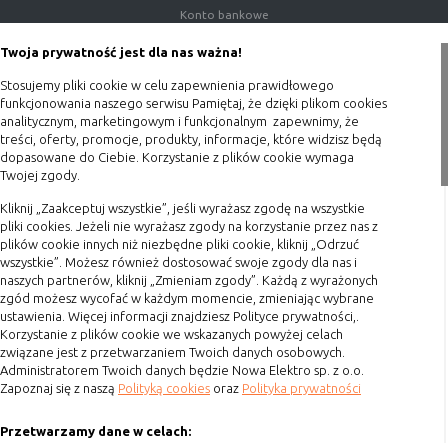
Konto bankowe
Czy pliki „cookies” zawierają dane osobowe
Porady
Twoja prywatność jest dla nas ważna!
Dane osobowe gromadzone przy użyciu plików „cookies”
Polityka prywatności
mogą być zbierane wyłącznie w celu wykonywania
Stosujemy pliki cookie w celu zapewnienia prawidłowego
określonych funkcji na rzecz użytkownika. Takie dane są
Blog
funkcjonowania naszego serwisu Pamiętaj, że dzięki plikom cookies
zaszyfrowane w sposób uniemożliwiający dostęp do nich
analitycznym, marketingowym i funkcjonalnym zapewnimy, że
osobom nieuprawnionym.
treści, oferty, promocje, produkty, informacje, które widzisz będą
Zakupy
dopasowane do Ciebie. Korzystanie z plików cookie wymaga
Twojej zgody.
Usuwanie plików „cookies”
Formy płatności
Standardowo oprogramowanie służące do przeglądania
Kliknij „Zaakceptuj wszystkie”, jeśli wyrażasz zgodę na wszystkie
Terminy realizacji
stron internetowych domyślnie dopuszcza umieszczanie
pliki cookies. Jeżeli nie wyrażasz zgody na korzystanie przez nas z
Koszty przesyłki
plików „cookies” na urządzeniu końcowym. Ustawienia te
plików cookie innych niż niezbędne pliki cookie, kliknij „Odrzuć
wszystkie”. Możesz również dostosować swoje zgody dla nas i
mogą zostać zmienione w taki sposób, aby blokować
Dostawa
naszych partnerów, kliknij „Zmieniam zgody”. Każdą z wyrażonych
automatyczną obsługę plików „cookies” w ustawieniach
Reklamacje
zgód możesz wycofać w każdym momencie, zmieniając wybrane
przeglądarki internetowej bądź informować o ich
ustawienia. Więcej informacji znajdziesz Polityce prywatności,.
Zwrot towaru
każdorazowym przesłaniu na urządzenie użytkownika.
Korzystanie z plików cookie we wskazanych powyżej celach
Szczegółowe informacje o możliwości i sposobach obsługi
związane jest z przetwarzaniem Twoich danych osobowych.
Kontakt
plików „cookies” dostępne są w ustawieniach
Administratorem Twoich danych będzie Nowa Elektro sp. z o.o.
Zapoznaj się z naszą
Polityką cookies
oraz
Polityka prywatności
oprogramowania (przeglądarki internetowej).
Szybki kontakt
Ograniczenie stosowania plików „cookies”, może wpłynąć
na niektóre funkcjonalności dostępne na stronie
Przetwarzamy dane w celach:
693 861 586