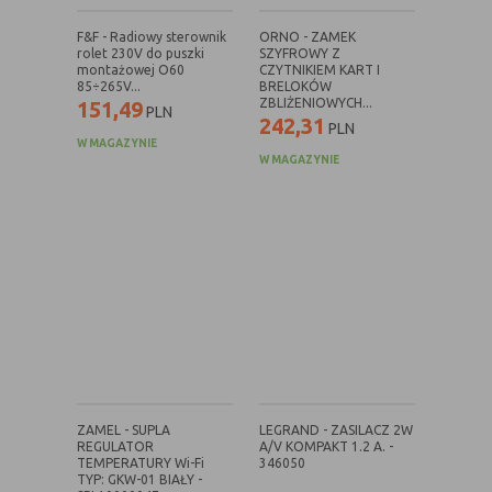
F&F - Radiowy sterownik
ORNO - ZAMEK
Rodzaj
Opis
rolet 230V do puszki
SZYFROWY Z
montażowej O60
CZYTNIKIEM KART I
Cookies
cookie umieszczone na czas korzystania z
85÷265V...
BRELOKÓW
tymczasowe
przeglądarki (sesji), zostaje wykasowane
ZBLIŻENIOWYCH...
151,49
PLN
242,31
(session
po jej zamknięciu
PLN
W MAGAZYNIE
cookies)
W MAGAZYNIE
Cookies
nie jest kasowane po zamknięciu
stałe
przeglądarki i pozostaje w urządzeniu
(persistent
użytkownika na określony czas lub bez
cookie)
okresu ważności w zależności od ustawień
właściciela witryny
C. Ze względu na pochodzenie – administratora
serwisu, który zarządza cookies:
Rodzaj
Opis
ZAMEL - SUPLA
LEGRAND - ZASILACZ 2W
Cookie
cookie umieszczone bezpośrednio przez
REGULATOR
A/V KOMPAKT 1.2 A. -
TEMPERATURY Wi-Fi
346050
własne
właściciela witryny jaka została
TYP: GKW-01 BIAŁY -