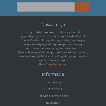
danych osobowych poszczególnych
użytkowników
Nasza misja
E. Rodzaje cookies ze względu na ingerencję w
prywatność użytkownika:
Naszą ofertę kierujemy przede wszystkim do
prywatnych inwestorów. W sklepie ElektroZysk.pl
Rodzaj
Opis
znajdą Państwo kompleksową ofertę obejmującą
wszystkie artykuły elektryczne potrzebne przy
Nieszkodliwe
obejmuje cookies:
remoncie mieszkania czy budowie domu.
- niezbędne do poprawnego działania
Gwarantujemy markowe produkty w dobrych cenach,
które będą mogli Państwo kupić szybko i wygodnie bez
witryny
wychodzenia z domu!
- potrzebne do umożliwienia działania
Nasz
Blog elektryczny
funkcjonalności witryny, jednak ich
działanie nie ma nic wspólnego ze
Informacje
śledzeniem użytkownika
Dlaczego my
Badające
wykorzystywane do śledzenia
użytkowników, jednak nie obejmują
O ElektroZysk.pl
informacji pozwalających zidentyfikować
Polityka plików cookies
danych konkretnego użytkownika
Regulamin