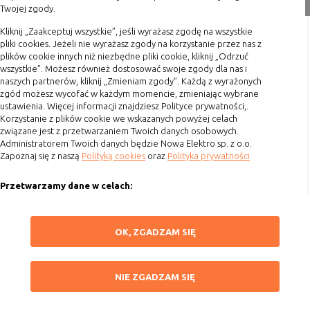
Twojej zgody.
nie powinna uniemożliwić zupełnego
Formy płatności
krzystania z niej,
Terminy realizacji
Kliknij „Zaakceptuj wszystkie”, jeśli wyrażasz zgodę na wszystkie
- służą bardzo ważnym funkcjonalnościom
pliki cookies. Jeżeli nie wyrażasz zgody na korzystanie przez nas z
Koszty przesyłki
serwisu, ich zablokowanie spowoduje, że
plików cookie innych niż niezbędne pliki cookie, kliknij „Odrzuć
wybrane funkcje nie będą działać
wszystkie”. Możesz również dostosować swoje zgody dla nas i
Dostawa
naszych partnerów, kliknij „Zmieniam zgody”. Każdą z wyrażonych
prawidłowo.
Reklamacje
zgód możesz wycofać w każdym momencie, zmieniając wybrane
Biznesowe
Umożliwiają realizację modelu
ustawienia. Więcej informacji znajdziesz Polityce prywatności,.
Zwrot towaru
biznesowego w oparciu o który
Korzystanie z plików cookie we wskazanych powyżej celach
Kontakt
udostępniona jest witryna, ich
związane jest z przetwarzaniem Twoich danych osobowych.
Administratorem Twoich danych będzie Nowa Elektro sp. z o.o.
zablokowanie nie spowoduje
Zapoznaj się z naszą
Polityką cookies
oraz
Polityka prywatności
Szybki kontakt
niedostępności całości funkcjonalności
serwisu, ale może obniżyć poziom
Przetwarzamy dane w celach:
693 861 586
świadczenia usługi ze względu na brak
możliwości realizacji przez właściciela
Ułatwienia korzystania z naszych stron, prezentowania indywidualnych
Godziny otwarcia: Pon.-Pt. 8-16
witryny przychodów subsydiujących
treści i reklam oraz ich pomiaru, tworzenia statystyk, poprawy
ZAPISZ WYBRANE
OK, ZGADZAM SIĘ
działanie serwisu. Do tej kategorii należą
funkcjonalności strony.
sklep@elektrozysk.pl
np. cookies reklamowe.
Wykorzystujemy zautomatyzowane procesy, w tym profilowanie do analizy
Dołącz do nas
NIE ZGADZAM SIĘ
danych osobowych, aby wysyłać Ci spersonalizowane oferty i informacje
NIE ZGADZAM SIĘ
marketingowe lub prezentować je w serwisie.
B. Ze względu na czas przez jaki cookie będzie
ZAAKCEPTUJ WSZYSTKIE
Dokonujemy ponadto analizy wyników prowadzonych działań
umieszczone w urządzeniu końcowym użytkownika: