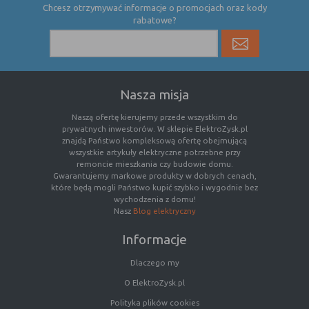
Chcesz otrzymywać informacje o promocjach oraz kody
rabatowe?
Rodzaj
Opis
Cookies
cookie umieszczone na czas korzystania z
tymczasowe
przeglądarki (sesji), zostaje wykasowane
(session
po jej zamknięciu
cookies)
Nasza misja
Cookies
nie jest kasowane po zamknięciu
Naszą ofertę kierujemy przede wszystkim do
stałe
przeglądarki i pozostaje w urządzeniu
prywatnych inwestorów. W sklepie ElektroZysk.pl
(persistent
użytkownika na określony czas lub bez
znajdą Państwo kompleksową ofertę obejmującą
wszystkie artykuły elektryczne potrzebne przy
cookie)
okresu ważności w zależności od ustawień
remoncie mieszkania czy budowie domu.
właściciela witryny
Gwarantujemy markowe produkty w dobrych cenach,
które będą mogli Państwo kupić szybko i wygodnie bez
wychodzenia z domu!
Nasz
Blog elektryczny
C. Ze względu na pochodzenie – administratora
serwisu, który zarządza cookies:
Informacje
Rodzaj
Opis
Dlaczego my
Cookie
cookie umieszczone bezpośrednio przez
O ElektroZysk.pl
własne
właściciela witryny jaka została
Polityka plików cookies