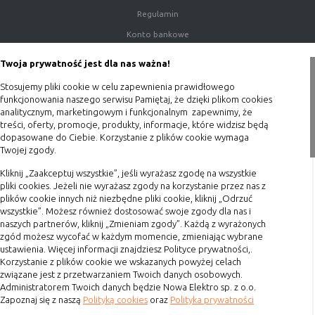
(first party
odwiedzona
Regulamin
cookie)
Konto bankowe
Cookie
cookie umieszczone przez zewnętrzne
zewnętrzne
podmioty, których komponenty stron
Porady
Twoja prywatność jest dla nas ważna!
(third-party
zostały wywołane przez właściciela
Polityka prywatności
cookie)
witryny
Stosujemy pliki cookie w celu zapewnienia prawidłowego
Blog
funkcjonowania naszego serwisu Pamiętaj, że dzięki plikom cookies
analitycznym, marketingowym i funkcjonalnym zapewnimy, że
Zakupy
treści, oferty, promocje, produkty, informacje, które widzisz będą
Uwaga:
cookie mogą być wywołane przez administratora
dopasowane do Ciebie. Korzystanie z plików cookie wymaga
za pomocą skryptów, komponentów, które znajdują się na
Twojej zgody.
Formy płatności
serwerach partnera, umiejscowionych w innej lokalizacji –
innym kraju lub nawet zupełnie innym systemie prawnym.
Terminy realizacji
Kliknij „Zaakceptuj wszystkie”, jeśli wyrażasz zgodę na wszystkie
W przypadku wywołania przez administratora witryny
pliki cookies. Jeżeli nie wyrażasz zgody na korzystanie przez nas z
Koszty przesyłki
plików cookie innych niż niezbędne pliki cookie, kliknij „Odrzuć
komponentów serwisu pochodzących spoza systemu
wszystkie”. Możesz również dostosować swoje zgody dla nas i
Dostawa
administratora mogą obowiązywać inne standardowe
naszych partnerów, kliknij „Zmieniam zgody”. Każdą z wyrażonych
zasady polityki cookies niż polityka prywatności / cookies
Reklamacje
zgód możesz wycofać w każdym momencie, zmieniając wybrane
administratora witryny.
ustawienia. Więcej informacji znajdziesz Polityce prywatności,.
Zwrot towaru
Korzystanie z plików cookie we wskazanych powyżej celach
Kontakt
D. Ze względu na cel jakiemu służą:
związane jest z przetwarzaniem Twoich danych osobowych.
Administratorem Twoich danych będzie Nowa Elektro sp. z o.o.
Zapoznaj się z naszą
Polityką cookies
oraz
Polityka prywatności
Szybki kontakt
Rodzaj
Opis