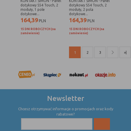
KONTAKT SIMON - Panel
KONTAKT SIMON - Panel
internetowej.
dotykowy S54 Touch, 2
dotykowy S54 Touch, 2
moduły, 1 pole
moduły, 2 pola
dotykowe...
dotykowe...
164,39
164,39
PLN
PLN
15 DNI ROBOCZYCH (na
15 DNI ROBOCZYCH (na
zamówienie)
zamówienie)
1
2
3
»|
Newsletter
Chcesz otrzymywać informacje o promocjach oraz kody
rabatowe?