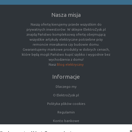
Nasza misja
Naszą ofertę kierujemy przede wszystkim do
prywatnych inwestorów. W sklepie ElektroZysk.pl
znajdą Państwo kompleksową ofertę obejmującą
wszystkie artykuły elektryczne potrzebne przy
remoncie mieszkania czy budowie domu.
Gwarantujemy markowe produkty w dobrych cenach,
które będą mogli Państwo kupić szybko i wygodnie bez
wychodzenia z domu!
Nasz
Blog elektryczny
Informacje
Dlaczego my
O ElektroZysk.pl
Polityka plików cookies
Regulamin
Konto bankowe
Porady