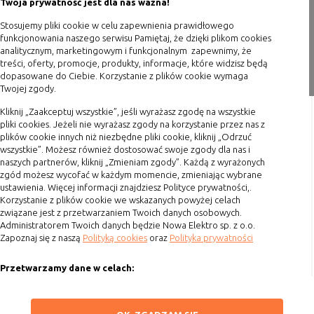
Twoja prywatność jest dla nas ważna!
Polityka prywatności
Stosujemy pliki cookie w celu zapewnienia prawidłowego
Blog
funkcjonowania naszego serwisu Pamiętaj, że dzięki plikom cookies
analitycznym, marketingowym i funkcjonalnym zapewnimy, że
Zakupy
treści, oferty, promocje, produkty, informacje, które widzisz będą
dopasowane do Ciebie. Korzystanie z plików cookie wymaga
Twojej zgody.
Formy płatności
Terminy realizacji
Kliknij „Zaakceptuj wszystkie”, jeśli wyrażasz zgodę na wszystkie
pliki cookies. Jeżeli nie wyrażasz zgody na korzystanie przez nas z
Koszty przesyłki
plików cookie innych niż niezbędne pliki cookie, kliknij „Odrzuć
wszystkie”. Możesz również dostosować swoje zgody dla nas i
Dostawa
naszych partnerów, kliknij „Zmieniam zgody”. Każdą z wyrażonych
Reklamacje
zgód możesz wycofać w każdym momencie, zmieniając wybrane
ustawienia. Więcej informacji znajdziesz Polityce prywatności,.
Zwrot towaru
Korzystanie z plików cookie we wskazanych powyżej celach
Kontakt
związane jest z przetwarzaniem Twoich danych osobowych.
Administratorem Twoich danych będzie Nowa Elektro sp. z o.o.
Zapoznaj się z naszą
Polityką cookies
oraz
Polityka prywatności
Szybki kontakt
Przetwarzamy dane w celach:
693 861 586
Ułatwienia korzystania z naszych stron, prezentowania indywidualnych
Godziny otwarcia: Pon.-Pt. 8-16
treści i reklam oraz ich pomiaru, tworzenia statystyk, poprawy
ZAPISZ WYBRANE