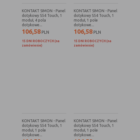
Konfiguracji
umożliwiają ustawienia funkcji i usług
KONTAKT SIMON - Panel
KONTAKT SIMON - Panel
serwisu
w serwisie
dotykowy S54 Touch, 1
dotykowy S54 Touch, 1
Bezpieczeństwo
umożliwiają weryfikację
moduł, 4 pola
moduł, 1 pole
dotykowe...
dotykowe...
i niezawodność
autentyczności oraz optymalizację
106,58
106,58
PLN
PLN
serwisu
wydajności serwisu
15 DNI ROBOCZYCH (na
15 DNI ROBOCZYCH (na
Uwierzytelnianie
umożliwiają informowanie gdy
zamówienie)
zamówienie)
użytkownik jest zalogowany, dzięki
czemu witryna może pokazywać
odpowiednie informacje i funkcje
Stan sesji
umożliwiają zapisywanie informacji o
tym, jak użytkownicy korzystają z
witryny. Mogą one dotyczyć najczęściej
odwiedzanych stron lub ewentualnych
komunikatów o błędach
wyświetlanych na niektórych stronach.
Pliki cookie służące do zapisywania
tzw. "stanu sesji" pomagają ulepszać
KONTAKT SIMON - Panel
KONTAKT SIMON - Panel
usługi i zwiększać komfort
dotykowy S54 Touch, 1
dotykowy S54 Touch, 1
przeglądania stron
moduł, 1 pole
moduł, 1 pole
dotykowe...
dotykowe...
Procesy
umożliwiają sprawne działanie samej