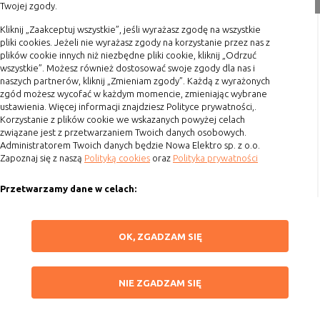
Twojej zgody.
nie powinna uniemożliwić zupełnego
Formy płatności
krzystania z niej,
Kliknij „Zaakceptuj wszystkie”, jeśli wyrażasz zgodę na wszystkie
Terminy realizacji
- służą bardzo ważnym funkcjonalnościom
pliki cookies. Jeżeli nie wyrażasz zgody na korzystanie przez nas z
Koszty przesyłki
serwisu, ich zablokowanie spowoduje, że
plików cookie innych niż niezbędne pliki cookie, kliknij „Odrzuć
wszystkie”. Możesz również dostosować swoje zgody dla nas i
wybrane funkcje nie będą działać
Dostawa
naszych partnerów, kliknij „Zmieniam zgody”. Każdą z wyrażonych
prawidłowo.
Reklamacje
zgód możesz wycofać w każdym momencie, zmieniając wybrane
Biznesowe
Umożliwiają realizację modelu
ustawienia. Więcej informacji znajdziesz Polityce prywatności,.
Zwrot towaru
Korzystanie z plików cookie we wskazanych powyżej celach
biznesowego w oparciu o który
związane jest z przetwarzaniem Twoich danych osobowych.
Kontakt
udostępniona jest witryna, ich
Administratorem Twoich danych będzie Nowa Elektro sp. z o.o.
zablokowanie nie spowoduje
Zapoznaj się z naszą
Polityką cookies
oraz
Polityka prywatności
Szybki kontakt
niedostępności całości funkcjonalności
serwisu, ale może obniżyć poziom
Przetwarzamy dane w celach:
693 861 586
świadczenia usługi ze względu na brak
możliwości realizacji przez właściciela
Ułatwienia korzystania z naszych stron, prezentowania indywidualnych
Godziny otwarcia: Pon.-Pt. 8-16
witryny przychodów subsydiujących
treści i reklam oraz ich pomiaru, tworzenia statystyk, poprawy
ZAPISZ WYBRANE
OK, ZGADZAM SIĘ
funkcjonalności strony.
sklep@elektrozysk.pl
działanie serwisu. Do tej kategorii należą
np. cookies reklamowe.
Wykorzystujemy zautomatyzowane procesy, w tym profilowanie do analizy
Dołącz do nas
NIE ZGADZAM SIĘ
danych osobowych, aby wysyłać Ci spersonalizowane oferty i informacje
NIE ZGADZAM SIĘ
marketingowe lub prezentować je w serwisie.
B. Ze względu na czas przez jaki cookie będzie
ZAAKCEPTUJ WSZYSTKIE
Dokonujemy ponadto analizy wyników prowadzonych działań
umieszczone w urządzeniu końcowym użytkownika: