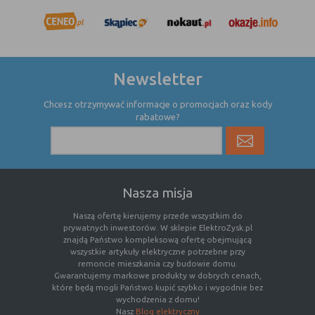
nie powinna uniemożliwić zupełnego
krzystania z niej,
- służą bardzo ważnym funkcjonalnościom
serwisu, ich zablokowanie spowoduje, że
wybrane funkcje nie będą działać
Newsletter
prawidłowo.
Biznesowe
Umożliwiają realizację modelu
Chcesz otrzymywać informacje o promocjach oraz kody
rabatowe?
biznesowego w oparciu o który
udostępniona jest witryna, ich
zablokowanie nie spowoduje
niedostępności całości funkcjonalności
serwisu, ale może obniżyć poziom
Nasza misja
świadczenia usługi ze względu na brak
możliwości realizacji przez właściciela
Naszą ofertę kierujemy przede wszystkim do
witryny przychodów subsydiujących
prywatnych inwestorów. W sklepie ElektroZysk.pl
działanie serwisu. Do tej kategorii należą
znajdą Państwo kompleksową ofertę obejmującą
np. cookies reklamowe.
wszystkie artykuły elektryczne potrzebne przy
remoncie mieszkania czy budowie domu.
Gwarantujemy markowe produkty w dobrych cenach,
które będą mogli Państwo kupić szybko i wygodnie bez
B. Ze względu na czas przez jaki cookie będzie
wychodzenia z domu!
Nasz
Blog elektryczny
umieszczone w urządzeniu końcowym użytkownika: