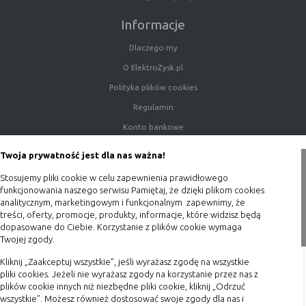
Informacje
Rodzaj
Opis
Cookies
cookie umieszczone na czas korzystania z
Dlaczego my
tymczasowe
przeglądarki (sesji), zostaje wykasowane
O ElektroZysk.pl
(session
po jej zamknięciu
Polityka plików cookies
cookies)
Regulamin
Cookies
nie jest kasowane po zamknięciu
stałe
przeglądarki i pozostaje w urządzeniu
Konto bankowe
(persistent
użytkownika na określony czas lub bez
Porady
cookie)
okresu ważności w zależności od ustawień
Twoja prywatność jest dla nas ważna!
Polityka prywatności
właściciela witryny
Stosujemy pliki cookie w celu zapewnienia prawidłowego
Blog
funkcjonowania naszego serwisu Pamiętaj, że dzięki plikom cookies
analitycznym, marketingowym i funkcjonalnym zapewnimy, że
C. Ze względu na pochodzenie – administratora
Zakupy
treści, oferty, promocje, produkty, informacje, które widzisz będą
dopasowane do Ciebie. Korzystanie z plików cookie wymaga
serwisu, który zarządza cookies:
Twojej zgody.
Formy płatności
Rodzaj
Opis
Terminy realizacji
Kliknij „Zaakceptuj wszystkie”, jeśli wyrażasz zgodę na wszystkie
pliki cookies. Jeżeli nie wyrażasz zgody na korzystanie przez nas z
Cookie
cookie umieszczone bezpośrednio przez
Koszty przesyłki
plików cookie innych niż niezbędne pliki cookie, kliknij „Odrzuć
własne
właściciela witryny jaka została
wszystkie”. Możesz również dostosować swoje zgody dla nas i
Dostawa