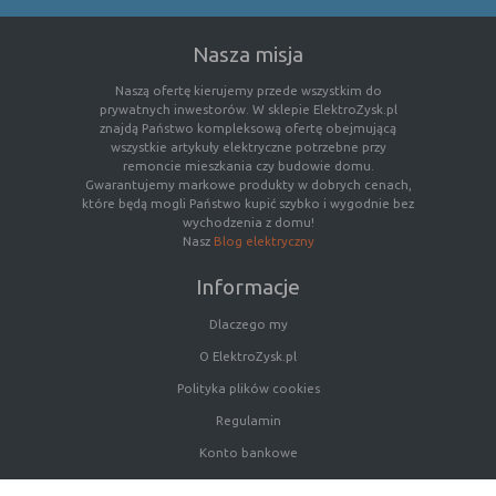
(first party
odwiedzona
cookie)
Nasza misja
Cookie
cookie umieszczone przez zewnętrzne
zewnętrzne
podmioty, których komponenty stron
Naszą ofertę kierujemy przede wszystkim do
(third-party
zostały wywołane przez właściciela
prywatnych inwestorów. W sklepie ElektroZysk.pl
cookie)
witryny
znajdą Państwo kompleksową ofertę obejmującą
wszystkie artykuły elektryczne potrzebne przy
remoncie mieszkania czy budowie domu.
Gwarantujemy markowe produkty w dobrych cenach,
Uwaga:
cookie mogą być wywołane przez administratora
które będą mogli Państwo kupić szybko i wygodnie bez
za pomocą skryptów, komponentów, które znajdują się na
wychodzenia z domu!
Nasz
Blog elektryczny
serwerach partnera, umiejscowionych w innej lokalizacji –
innym kraju lub nawet zupełnie innym systemie prawnym.
Informacje
W przypadku wywołania przez administratora witryny
komponentów serwisu pochodzących spoza systemu
Dlaczego my
administratora mogą obowiązywać inne standardowe
O ElektroZysk.pl
zasady polityki cookies niż polityka prywatności / cookies
administratora witryny.
Polityka plików cookies
Regulamin
D. Ze względu na cel jakiemu służą:
Konto bankowe
Rodzaj
Opis
Porady