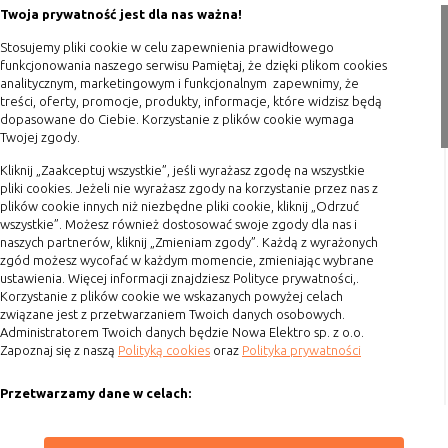
Twoja prywatność jest dla nas ważna!
Konfiguracji
umożliwiają ustawienia funkcji i usług
Polityka prywatności
serwisu
w serwisie
Stosujemy pliki cookie w celu zapewnienia prawidłowego
Blog
Bezpieczeństwo
umożliwiają weryfikację
funkcjonowania naszego serwisu Pamiętaj, że dzięki plikom cookies
analitycznym, marketingowym i funkcjonalnym zapewnimy, że
i niezawodność
autentyczności oraz optymalizację
Zakupy
treści, oferty, promocje, produkty, informacje, które widzisz będą
serwisu
wydajności serwisu
dopasowane do Ciebie. Korzystanie z plików cookie wymaga
Formy płatności
Uwierzytelnianie
umożliwiają informowanie gdy
Twojej zgody.
Terminy realizacji
użytkownik jest zalogowany, dzięki
Kliknij „Zaakceptuj wszystkie”, jeśli wyrażasz zgodę na wszystkie
czemu witryna może pokazywać
Koszty przesyłki
pliki cookies. Jeżeli nie wyrażasz zgody na korzystanie przez nas z
odpowiednie informacje i funkcje
plików cookie innych niż niezbędne pliki cookie, kliknij „Odrzuć
Dostawa
wszystkie”. Możesz również dostosować swoje zgody dla nas i
Stan sesji
umożliwiają zapisywanie informacji o
naszych partnerów, kliknij „Zmieniam zgody”. Każdą z wyrażonych
Reklamacje
tym, jak użytkownicy korzystają z
zgód możesz wycofać w każdym momencie, zmieniając wybrane
witryny. Mogą one dotyczyć najczęściej
Zwrot towaru
ustawienia. Więcej informacji znajdziesz Polityce prywatności,.
odwiedzanych stron lub ewentualnych
Korzystanie z plików cookie we wskazanych powyżej celach
Kontakt
komunikatów o błędach
związane jest z przetwarzaniem Twoich danych osobowych.
Administratorem Twoich danych będzie Nowa Elektro sp. z o.o.
wyświetlanych na niektórych stronach.
Szybki kontakt
Zapoznaj się z naszą
Polityką cookies
oraz
Polityka prywatności
Pliki cookie służące do zapisywania
tzw. "stanu sesji" pomagają ulepszać
693 861 586
Przetwarzamy dane w celach:
usługi i zwiększać komfort
przeglądania stron
Godziny otwarcia: Pon.-Pt. 8-16
Ułatwienia korzystania z naszych stron, prezentowania indywidualnych
treści i reklam oraz ich pomiaru, tworzenia statystyk, poprawy
Procesy
umożliwiają sprawne działanie samej
ZAPISZ WYBRANE